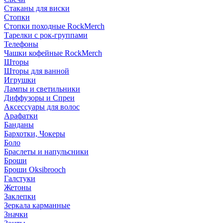
Стаканы для виски
Стопки
Стопки походные RockMerch
Тарелки с рок-группами
Телефоны
Чашки кофейные RockMerch
Шторы
Шторы для ванной
Игрушки
Лампы и светильники
Диффузоры и Спреи
Аксессуары для волос
Арафатки
Банданы
Бархотки, Чокеры
Боло
Браслеты и напульсники
Броши
Броши Oksibrooch
Галстуки
Жетоны
Заклепки
Зеркала карманные
Значки