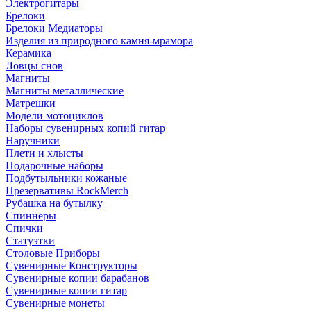
Электрогитары
Брелоки
Брелоки Медиаторы
Изделия из природного камня-мрамора
Керамика
Ловцы снов
Магниты
Магниты металлические
Матрешки
Модели мотоциклов
Наборы сувенирных копий гитар
Наручники
Плети и хлысты
Подарочные наборы
Подбутыльники кожаные
Презервативы RockMerch
Рубашка на бутылку
Спиннеры
Спички
Статуэтки
Столовые Приборы
Сувенирные Конструкторы
Сувенирные копии барабанов
Сувенирные копии гитар
Сувенирные монеты