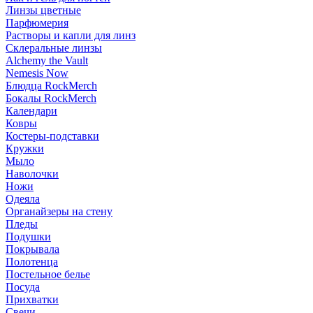
Линзы цветные
Парфюмерия
Растворы и капли для линз
Склеральные линзы
Alchemy the Vault
Nemesis Now
Блюдца RockMerch
Бокалы RockMerch
Календари
Ковры
Костеры-подставки
Кружки
Мыло
Наволочки
Ножи
Одеяла
Органайзеры на стену
Пледы
Подушки
Покрывала
Полотенца
Постельное белье
Посуда
Прихватки
Свечи