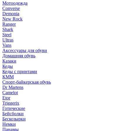
Мотоодежда
Converse
Demonia
New Rock
Ranger
Shark
Steel
Ultras
Vans
Аксессуары для обуви
Домашняя обувь
Казаки
Кеды
Кеды с принтами
КММ
Спорт-байкерская обувь
Dr Martens
Camelot
Etor
Triggerix
Готические
Бейсболки
Бескозырки
Немки
Панамы