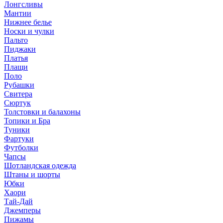
Лонгсливы
Мантии
Нижнее белье
Носки и чулки
Пальто
Пиджаки
Платья
Плащи
Поло
Рубашки
Свитера
Сюртук
Толстовки и балахоны
Топики и Бра
Туники
Фартуки
Футболки
Чапсы
Шотландская одежда
Штаны и шорты
Юбки
Хаори
Тай-Дай
Джемперы
Пижамы