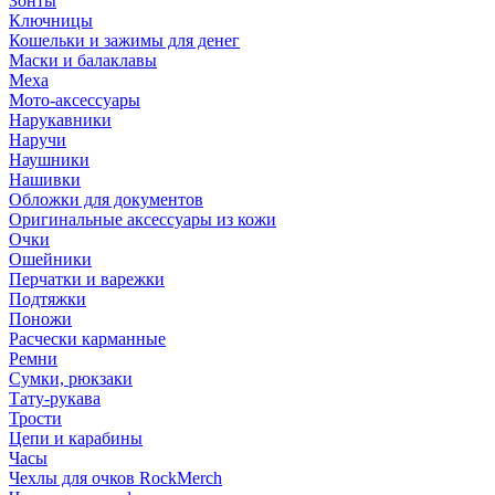
Зонты
Ключницы
Кошельки и зажимы для денег
Маски и балаклавы
Меха
Мото-аксессуары
Нарукавники
Наручи
Наушники
Нашивки
Обложки для документов
Оригинальные аксессуары из кожи
Очки
Ошейники
Перчатки и варежки
Подтяжки
Поножи
Расчески карманные
Ремни
Сумки, рюкзаки
Тату-рукава
Трости
Цепи и карабины
Часы
Чехлы для очков RockMerch