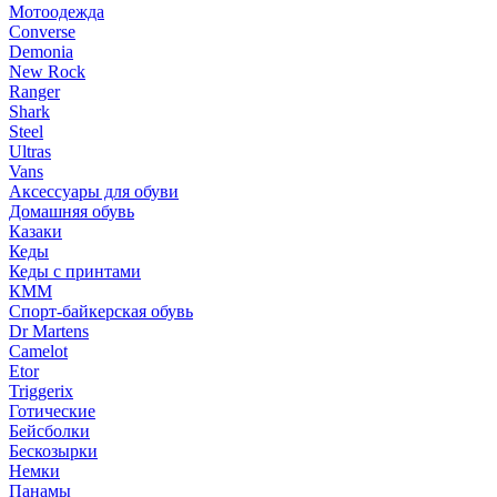
Мотоодежда
Converse
Demonia
New Rock
Ranger
Shark
Steel
Ultras
Vans
Аксессуары для обуви
Домашняя обувь
Казаки
Кеды
Кеды с принтами
КММ
Спорт-байкерская обувь
Dr Martens
Camelot
Etor
Triggerix
Готические
Бейсболки
Бескозырки
Немки
Панамы