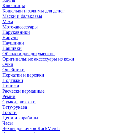
Зонты
Ключницы
Кошельки и зажимы для денег
Маски и балаклавы
Меха
Мото-аксессуары
Нарукавники
Наручи
Наушники
Нашивки
Обложки для документов
Оригинальные аксессуары из кожи
Очки
Ошейники
Перчатки и варежки
Подтяжки
Поножи
Расчески карманные
Ремни
Сумки, рюкзаки
Тату-рукава
Трости
Цепи и карабины
Часы
Чехлы для очков RockMerch