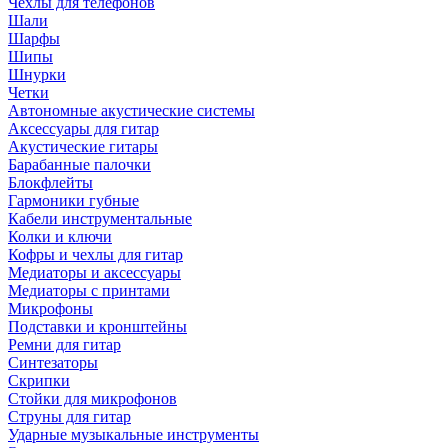
Чехлы для телефонов
Шали
Шарфы
Шипы
Шнурки
Четки
Автономные акустические системы
Аксессуары для гитар
Акустические гитары
Барабанные палочки
Блокфлейты
Гармоники губные
Кабели инструментальные
Колки и ключи
Кофры и чехлы для гитар
Медиаторы и аксессуары
Медиаторы с принтами
Микрофоны
Подставки и кронштейны
Ремни для гитар
Синтезаторы
Скрипки
Стойки для микрофонов
Струны для гитар
Ударные музыкальные инструменты