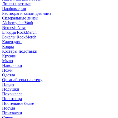
Линзы цветные
Парфюмерия
Растворы и капли для линз
Склеральные линзы
Alchemy the Vault
Nemesis Now
Блюдца RockMerch
Бокалы RockMerch
Календари
Ковры
Костеры-подставки
Кружки
Мыло
Наволочки
Ножи
Одеяла
Органайзеры на стену
Пледы
Подушки
Покрывала
Полотенца
Постельное белье
Посуда
Прихватки
Свечи