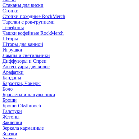
Стаканы для виски
Стопки
Стопки походные RockMerch
Тарелки с рок-группами
Телефоны
Чашки кофейные RockMerch
Шторы
Шторы для ванной
Игрушки
Лампы и светильники
Диффузоры и Спреи
Аксессуары для волос
Арафатки
Банданы
Бархотки, Чокеры
Боло
Браслеты и напульсники
Броши
Броши Oksibrooch
Галстуки
Жетоны
Заклепки
Зеркала карманные
Значки