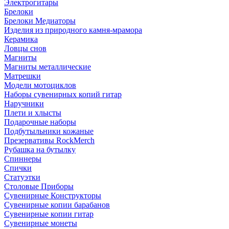
Электрогитары
Брелоки
Брелоки Медиаторы
Изделия из природного камня-мрамора
Керамика
Ловцы снов
Магниты
Магниты металлические
Матрешки
Модели мотоциклов
Наборы сувенирных копий гитар
Наручники
Плети и хлысты
Подарочные наборы
Подбутыльники кожаные
Презервативы RockMerch
Рубашка на бутылку
Спиннеры
Спички
Статуэтки
Столовые Приборы
Сувенирные Конструкторы
Сувенирные копии барабанов
Сувенирные копии гитар
Сувенирные монеты