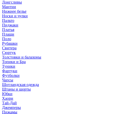
Лонгсливы
Мантии
Нижнее белье
Носки и чулки
Пальто
Пиджаки
Платья
Плащи
Поло
Рубашки
Свитера
Сюртук
Толстовки и балахоны
Топики и Бра
Туники
Фартуки
Футболки
Чапсы
Шотландская одежда
Штаны и шорты
Юбки
Хаори
Тай-Дай
Джемперы
Пижамы