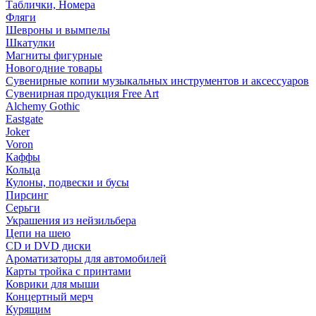
Таблички, Номера
Фляги
Шевроны и вымпелы
Шкатулки
Магниты фигурные
Новогодние товары
Сувенирные копии музыкальных инструментов и аксессуаров
Сувенирная продукция Free Art
Alchemy Gothic
Eastgate
Joker
Voron
Каффы
Кольца
Кулоны, подвески и бусы
Пирсинг
Серьги
Украшения из нейзильбера
Цепи на шею
CD и DVD диски
Ароматизаторы для автомобилей
Карты тройка с принтами
Коврики для мыши
Концертный мерч
Курящим