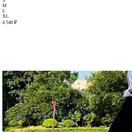
S
M
L
XL
4 540 ₽