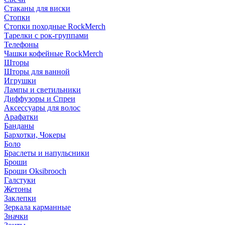
Стаканы для виски
Стопки
Стопки походные RockMerch
Тарелки с рок-группами
Телефоны
Чашки кофейные RockMerch
Шторы
Шторы для ванной
Игрушки
Лампы и светильники
Диффузоры и Спреи
Аксессуары для волос
Арафатки
Банданы
Бархотки, Чокеры
Боло
Браслеты и напульсники
Броши
Броши Oksibrooch
Галстуки
Жетоны
Заклепки
Зеркала карманные
Значки