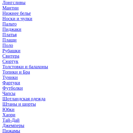
Лонгсливы
Мантии
Нижнее белье
Носки и чулки
Пальто
Пиджаки
Платья
Плащи
Поло
Рубашки
Свитера
Сюртук
Толстовки и балахоны
Топики и Бра
Туники
Фартуки
Футболки
Чапсы
Шотландская одежда
Штаны и шорты
Юбки
Хаори
Тай-Дай
Джемперы
Пижамы