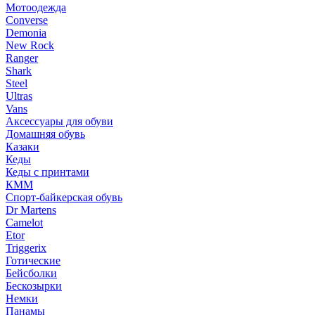
Мотоодежда
Converse
Demonia
New Rock
Ranger
Shark
Steel
Ultras
Vans
Аксессуары для обуви
Домашняя обувь
Казаки
Кеды
Кеды с принтами
КММ
Спорт-байкерская обувь
Dr Martens
Camelot
Etor
Triggerix
Готические
Бейсболки
Бескозырки
Немки
Панамы