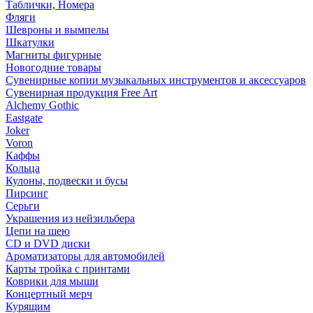
Таблички, Номера
Фляги
Шевроны и вымпелы
Шкатулки
Магниты фигурные
Новогодние товары
Сувенирные копии музыкальных инструментов и аксессуаров
Сувенирная продукция Free Art
Alchemy Gothic
Eastgate
Joker
Voron
Каффы
Кольца
Кулоны, подвески и бусы
Пирсинг
Серьги
Украшения из нейзильбера
Цепи на шею
CD и DVD диски
Ароматизаторы для автомобилей
Карты тройка с принтами
Коврики для мыши
Концертный мерч
Курящим