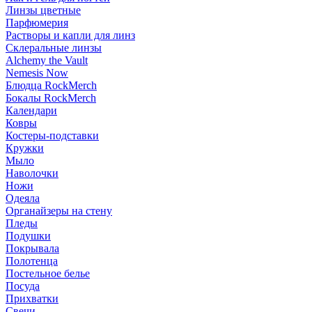
Линзы цветные
Парфюмерия
Растворы и капли для линз
Склеральные линзы
Alchemy the Vault
Nemesis Now
Блюдца RockMerch
Бокалы RockMerch
Календари
Ковры
Костеры-подставки
Кружки
Мыло
Наволочки
Ножи
Одеяла
Органайзеры на стену
Пледы
Подушки
Покрывала
Полотенца
Постельное белье
Посуда
Прихватки
Свечи