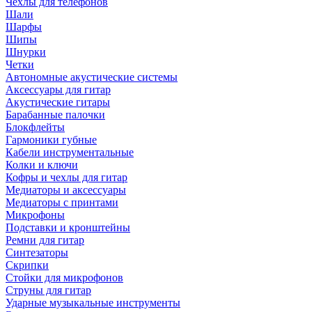
Чехлы для телефонов
Шали
Шарфы
Шипы
Шнурки
Четки
Автономные акустические системы
Аксессуары для гитар
Акустические гитары
Барабанные палочки
Блокфлейты
Гармоники губные
Кабели инструментальные
Колки и ключи
Кофры и чехлы для гитар
Медиаторы и аксессуары
Медиаторы с принтами
Микрофоны
Подставки и кронштейны
Ремни для гитар
Синтезаторы
Скрипки
Стойки для микрофонов
Струны для гитар
Ударные музыкальные инструменты