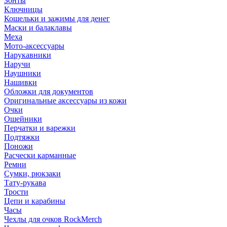
Зонты
Ключницы
Кошельки и зажимы для денег
Маски и балаклавы
Меха
Мото-аксессуары
Нарукавники
Наручи
Наушники
Нашивки
Обложки для документов
Оригинальные аксессуары из кожи
Очки
Ошейники
Перчатки и варежки
Подтяжки
Поножи
Расчески карманные
Ремни
Сумки, рюкзаки
Тату-рукава
Трости
Цепи и карабины
Часы
Чехлы для очков RockMerch