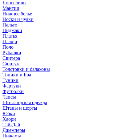
Лонгсливы
Мантии
Нижнее белье
Носки и чулки
Пальто
Пиджаки
Платья
Плащи
Поло
Рубашки
Свитера
Сюртук
Толстовки и балахоны
Топики и Бра
Туники
Фартуки
Футболки
Чапсы
Шотландская одежда
Штаны и шорты
Юбки
Хаори
Тай-Дай
Джемперы
Пижамы