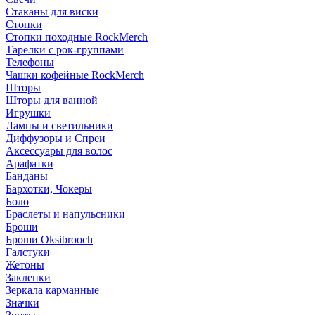
Стаканы для виски
Стопки
Стопки походные RockMerch
Тарелки с рок-группами
Телефоны
Чашки кофейные RockMerch
Шторы
Шторы для ванной
Игрушки
Лампы и светильники
Диффузоры и Спреи
Аксессуары для волос
Арафатки
Банданы
Бархотки, Чокеры
Боло
Браслеты и напульсники
Броши
Броши Oksibrooch
Галстуки
Жетоны
Заклепки
Зеркала карманные
Значки