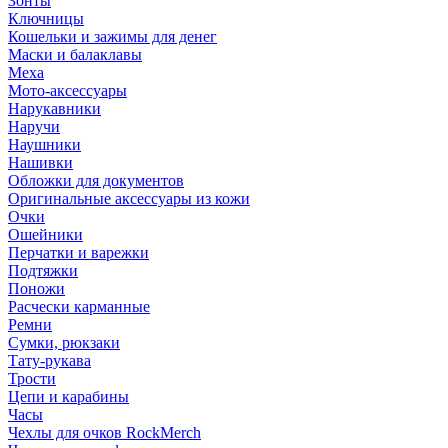
Зонты
Ключницы
Кошельки и зажимы для денег
Маски и балаклавы
Меха
Мото-аксессуары
Нарукавники
Наручи
Наушники
Нашивки
Обложки для документов
Оригинальные аксессуары из кожи
Очки
Ошейники
Перчатки и варежки
Подтяжки
Поножи
Расчески карманные
Ремни
Сумки, рюкзаки
Тату-рукава
Трости
Цепи и карабины
Часы
Чехлы для очков RockMerch