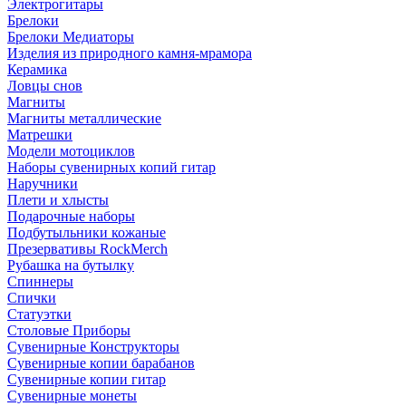
Электрогитары
Брелоки
Брелоки Медиаторы
Изделия из природного камня-мрамора
Керамика
Ловцы снов
Магниты
Магниты металлические
Матрешки
Модели мотоциклов
Наборы сувенирных копий гитар
Наручники
Плети и хлысты
Подарочные наборы
Подбутыльники кожаные
Презервативы RockMerch
Рубашка на бутылку
Спиннеры
Спички
Статуэтки
Столовые Приборы
Сувенирные Конструкторы
Сувенирные копии барабанов
Сувенирные копии гитар
Сувенирные монеты