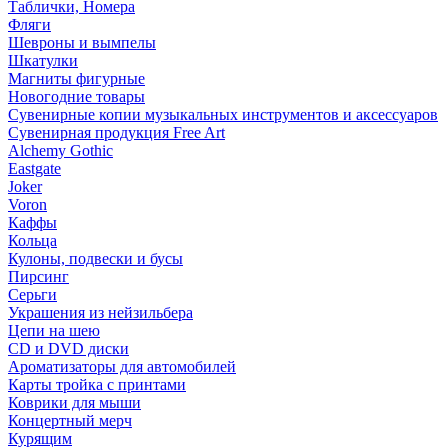
Таблички, Номера
Фляги
Шевроны и вымпелы
Шкатулки
Магниты фигурные
Новогодние товары
Сувенирные копии музыкальных инструментов и аксессуаров
Сувенирная продукция Free Art
Alchemy Gothic
Eastgate
Joker
Voron
Каффы
Кольца
Кулоны, подвески и бусы
Пирсинг
Серьги
Украшения из нейзильбера
Цепи на шею
CD и DVD диски
Ароматизаторы для автомобилей
Карты тройка с принтами
Коврики для мыши
Концертный мерч
Курящим