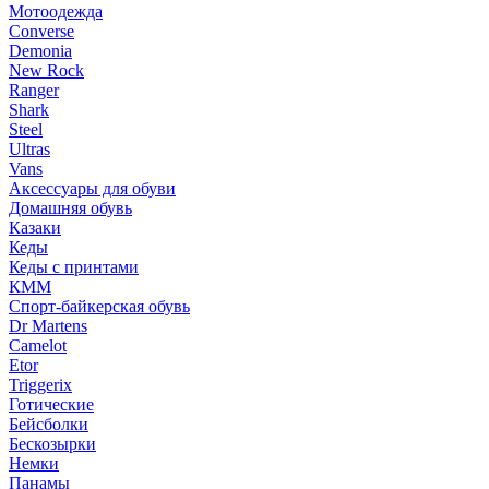
Мотоодежда
Converse
Demonia
New Rock
Ranger
Shark
Steel
Ultras
Vans
Аксессуары для обуви
Домашняя обувь
Казаки
Кеды
Кеды с принтами
КММ
Спорт-байкерская обувь
Dr Martens
Camelot
Etor
Triggerix
Готические
Бейсболки
Бескозырки
Немки
Панамы