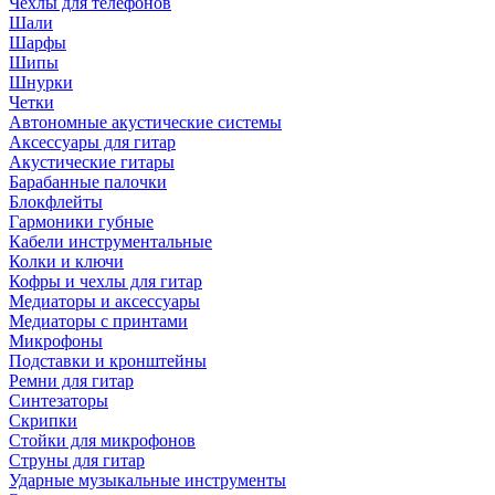
Чехлы для телефонов
Шали
Шарфы
Шипы
Шнурки
Четки
Автономные акустические системы
Аксессуары для гитар
Акустические гитары
Барабанные палочки
Блокфлейты
Гармоники губные
Кабели инструментальные
Колки и ключи
Кофры и чехлы для гитар
Медиаторы и аксессуары
Медиаторы с принтами
Микрофоны
Подставки и кронштейны
Ремни для гитар
Синтезаторы
Скрипки
Стойки для микрофонов
Струны для гитар
Ударные музыкальные инструменты