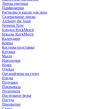
Линзы цветные
Парфюмерия
Растворы и капли для линз
Склеральные линзы
Alchemy the Vault
Nemesis Now
Блюдца RockMerch
Бокалы RockMerch
Календари
Ковры
Костеры-подставки
Кружки
Мыло
Наволочки
Ножи
Одеяла
Органайзеры на стену
Пледы
Подушки
Покрывала
Полотенца
Постельное белье
Посуда
Прихватки
Свечи