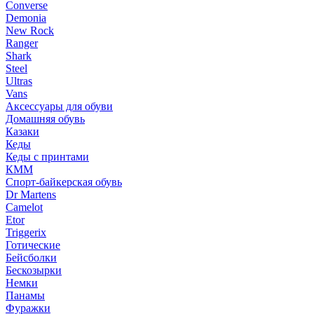
Converse
Demonia
New Rock
Ranger
Shark
Steel
Ultras
Vans
Аксессуары для обуви
Домашняя обувь
Казаки
Кеды
Кеды с принтами
КММ
Спорт-байкерская обувь
Dr Martens
Camelot
Etor
Triggerix
Готические
Бейсболки
Бескозырки
Немки
Панамы
Фуражки