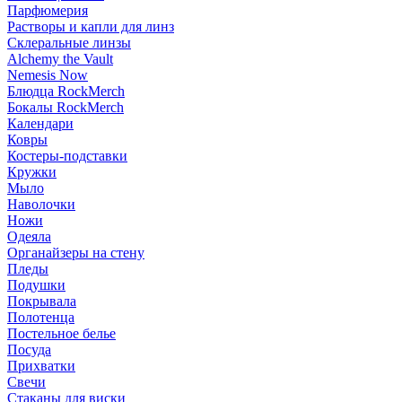
Парфюмерия
Растворы и капли для линз
Склеральные линзы
Alchemy the Vault
Nemesis Now
Блюдца RockMerch
Бокалы RockMerch
Календари
Ковры
Костеры-подставки
Кружки
Мыло
Наволочки
Ножи
Одеяла
Органайзеры на стену
Пледы
Подушки
Покрывала
Полотенца
Постельное белье
Посуда
Прихватки
Свечи
Стаканы для виски