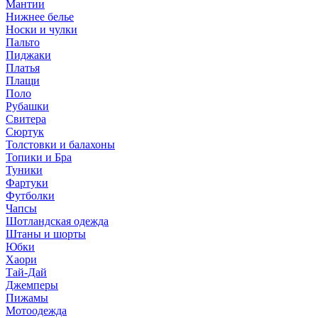
Мантии
Нижнее белье
Носки и чулки
Пальто
Пиджаки
Платья
Плащи
Поло
Рубашки
Свитера
Сюртук
Толстовки и балахоны
Топики и Бра
Туники
Фартуки
Футболки
Чапсы
Шотландская одежда
Штаны и шорты
Юбки
Хаори
Тай-Дай
Джемперы
Пижамы
Мотоодежда