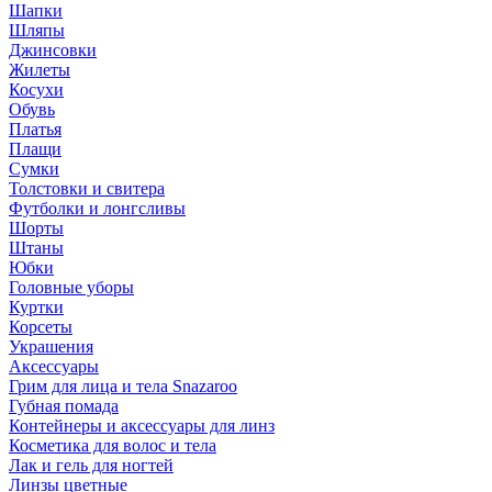
Шапки
Шляпы
Джинсовки
Жилеты
Косухи
Обувь
Платья
Плащи
Сумки
Толстовки и свитера
Футболки и лонгсливы
Шорты
Штаны
Юбки
Головные уборы
Куртки
Корсеты
Украшения
Аксессуары
Грим для лица и тела Snazaroo
Губная помада
Контейнеры и аксессуары для линз
Косметика для волос и тела
Лак и гель для ногтей
Линзы цветные