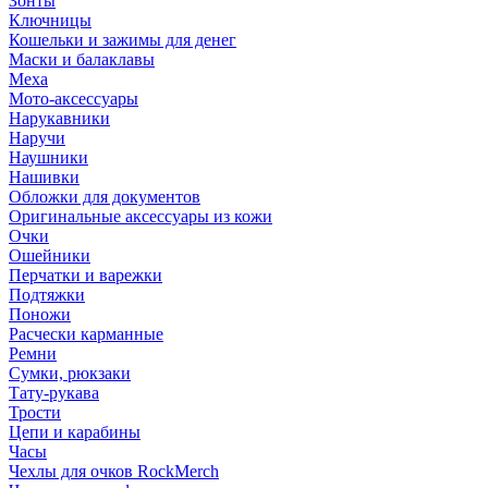
Зонты
Ключницы
Кошельки и зажимы для денег
Маски и балаклавы
Меха
Мото-аксессуары
Нарукавники
Наручи
Наушники
Нашивки
Обложки для документов
Оригинальные аксессуары из кожи
Очки
Ошейники
Перчатки и варежки
Подтяжки
Поножи
Расчески карманные
Ремни
Сумки, рюкзаки
Тату-рукава
Трости
Цепи и карабины
Часы
Чехлы для очков RockMerch