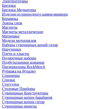
Электрогитары
Брелоки
Брелоки Медиаторы
Изделия из природного камня-мрамора
Керамика
Ловцы снов
Магниты
Магниты металлические
Матрешки
Модели мотоциклов
Наборы сувенирных копий гитар
Наручники
Плети и хлысты
Подарочные наборы
Подбутыльники кожаные
Презервативы RockMerch
Рубашка на бутылку
Спиннеры
Спички
Статуэтки
Столовые Приборы
Сувенирные Конструкторы
Сувенирные копии барабанов
Сувенирные копии гитар
Сувенирные монеты