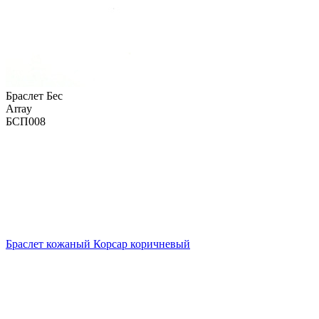
Браслет Бес
Array
БСП008
Браслет кожаный Корсар коричневый