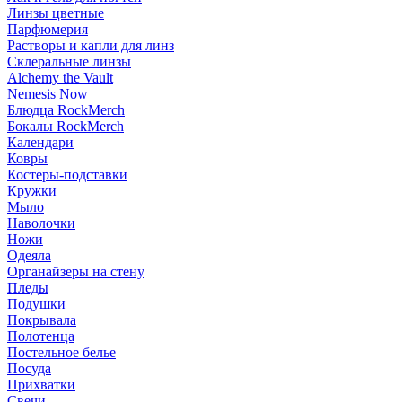
Линзы цветные
Парфюмерия
Растворы и капли для линз
Склеральные линзы
Alchemy the Vault
Nemesis Now
Блюдца RockMerch
Бокалы RockMerch
Календари
Ковры
Костеры-подставки
Кружки
Мыло
Наволочки
Ножи
Одеяла
Органайзеры на стену
Пледы
Подушки
Покрывала
Полотенца
Постельное белье
Посуда
Прихватки
Свечи