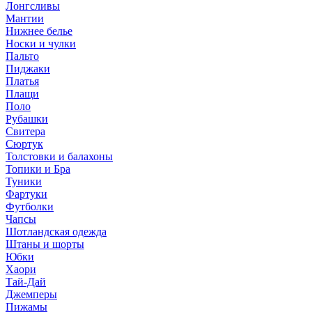
Лонгсливы
Мантии
Нижнее белье
Носки и чулки
Пальто
Пиджаки
Платья
Плащи
Поло
Рубашки
Свитера
Сюртук
Толстовки и балахоны
Топики и Бра
Туники
Фартуки
Футболки
Чапсы
Шотландская одежда
Штаны и шорты
Юбки
Хаори
Тай-Дай
Джемперы
Пижамы