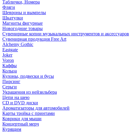
Таблички, Номера
Фляги
Шевроны и вымпелы
Шкатулки
Магниты фигурные
Новогодние товары
Сувенирные копии музыкальных инструментов и аксессуаров
Сувенирная продукция Free Art
Alchemy Gothic
Eastgate
Joker
Voron
Каффы
Кольца
Кулоны, подвески и бусы
Пирсинг
Серьги
Украшения из нейзильбера
Цепи на шею
CD и DVD диски
Ароматизаторы для автомобилей
Карты тройка с принтами
Коврики для мыши
Концертный мерч
Курящим