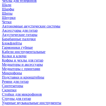
Чехлы для телефонов
Шали
Шарфы
Шипы
Шнурки
Четки
Автономные акустические системы
Аксессуары для гитар
Акустические гитары
Барабанные палочки
Блокфлейты
Гармоники губные
Кабели инструментальные
Колки и ключи
Кофры и чехлы для гитар
Медиаторы и аксессуары
Медиаторы с принтами
Микрофоны
Подставки и кронштейны
Ремни для гитар
Синтезаторы
Скрипки
Стойки для микрофонов
Струны для гитар
Ударные музыкальные инструменты