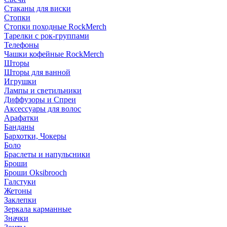
Стаканы для виски
Стопки
Стопки походные RockMerch
Тарелки с рок-группами
Телефоны
Чашки кофейные RockMerch
Шторы
Шторы для ванной
Игрушки
Лампы и светильники
Диффузоры и Спреи
Аксессуары для волос
Арафатки
Банданы
Бархотки, Чокеры
Боло
Браслеты и напульсники
Броши
Броши Oksibrooch
Галстуки
Жетоны
Заклепки
Зеркала карманные
Значки