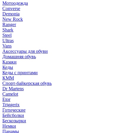
Мотоодежда
Converse
Demonia
New Rock
Ranger
Shark
Steel
Ultras
Vans
Аксессуары для обуви
Домашняя обувь
Казаки
Кеды
Кеды с принтами
КММ
Спорт-байкерская обувь
Dr Martens
Camelot
Etor
Triggerix
Готические
Бейсболки
Бескозырки
Немки
Панамы