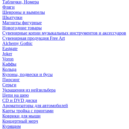
Таблички, Номера
Фляги
Шевроны и вымпелы
Шкатулки
Магниты фигурные
Новогодние товары
Сувенирные копии музыкальных инструментов и аксессуаров
Сувенирная продукция Free Art
Alchemy Gothic
Eastgate
Joker
Voron
Каффы
Кольца
Кулоны, подвески и бусы
Пирсинг
Серьги
Украшения из нейзильбера
Цепи на шею
CD и DVD диски
Ароматизаторы для автомобилей
Карты тройка с принтами
Коврики для мыши
Концертный мерч
Курящим