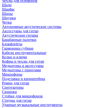
Чехлы для телефонов
Шали
Шарфы
Шипы
Шнурки
Четки
Автономные акустические системы
Аксессуары для гитар
Акустические гитары
Барабанные палочки
Блокфлейты
Гармоники губные
Кабели инструментальные
Колки и ключи
Кофры и чехлы для гитар
Медиаторы и аксессуары
Медиаторы с принтами
Микрофоны
Подставки и кронштейны
Ремни для гитар
Синтезаторы
Скрипки
Стойки для микрофонов
Струны для гитар
Ударные музыкальные инструменты