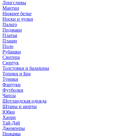
Лонгсливы
Мантии
Нижнее белье
Носки и чулки
Пальто
Пиджаки
Платья
Плащи
Поло
Рубашки
Свитера
Сюртук
Толстовки и балахоны
Топики и Бра
Туники
Фартуки
Футболки
Чапсы
Шотландская одежда
Штаны и шорты
Юбки
Хаори
Тай-Дай
Джемперы
Пижамы