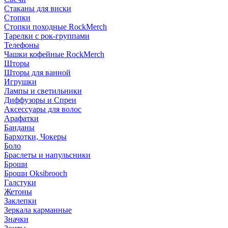
Стаканы для виски
Стопки
Стопки походные RockMerch
Тарелки с рок-группами
Телефоны
Чашки кофейные RockMerch
Шторы
Шторы для ванной
Игрушки
Лампы и светильники
Диффузоры и Спреи
Аксессуары для волос
Арафатки
Банданы
Бархотки, Чокеры
Боло
Браслеты и напульсники
Броши
Броши Oksibrooch
Галстуки
Жетоны
Заклепки
Зеркала карманные
Значки