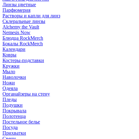
Линзы цветные
Парфюмерия
Растворы и капли для линз
Склеральные линзы
Alchemy the Vault
Nemesis Now
Блюдца RockMerch
Бокалы RockMerch
Календари
Ковры
Костеры-подставки
Кружки
Мыло
Наволочки
Ножи
Одеяла
Органайзеры на стену
Пледы
Подушки
Покрывала
Полотенца
Постельное белье
Посуда
Прихватки
Свечи