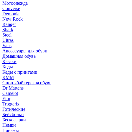
Мотоодежда
Converse
Demonia
New Rock
Ranger
Shark
Steel
Ultras
Vans
Аксессуары для обуви
Домашняя обувь
Казаки
Кеды
Кеды с принтами
КММ
Спорт-байкерская обувь
Dr Martens
Camelot
Etor
Triggerix
Готические
Бейсболки
Бескозырки
Немки
Панамы