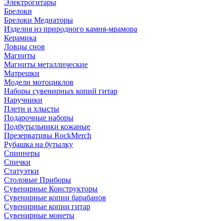
Электрогитары
Брелоки
Брелоки Медиаторы
Изделия из природного камня-мрамора
Керамика
Ловцы снов
Магниты
Магниты металлические
Матрешки
Модели мотоциклов
Наборы сувенирных копий гитар
Наручники
Плети и хлысты
Подарочные наборы
Подбутыльники кожаные
Презервативы RockMerch
Рубашка на бутылку
Спиннеры
Спички
Статуэтки
Столовые Приборы
Сувенирные Конструкторы
Сувенирные копии барабанов
Сувенирные копии гитар
Сувенирные монеты