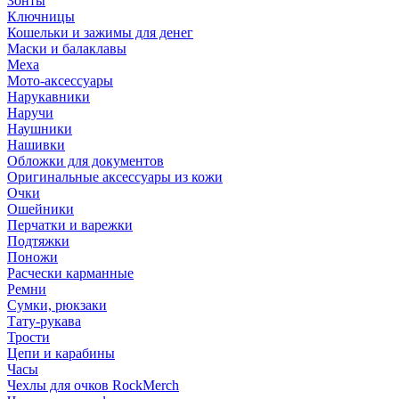
Зонты
Ключницы
Кошельки и зажимы для денег
Маски и балаклавы
Меха
Мото-аксессуары
Нарукавники
Наручи
Наушники
Нашивки
Обложки для документов
Оригинальные аксессуары из кожи
Очки
Ошейники
Перчатки и варежки
Подтяжки
Поножи
Расчески карманные
Ремни
Сумки, рюкзаки
Тату-рукава
Трости
Цепи и карабины
Часы
Чехлы для очков RockMerch