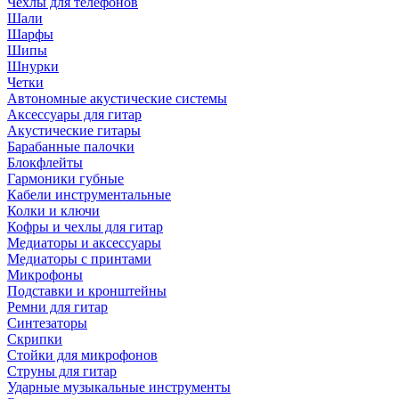
Чехлы для телефонов
Шали
Шарфы
Шипы
Шнурки
Четки
Автономные акустические системы
Аксессуары для гитар
Акустические гитары
Барабанные палочки
Блокфлейты
Гармоники губные
Кабели инструментальные
Колки и ключи
Кофры и чехлы для гитар
Медиаторы и аксессуары
Медиаторы с принтами
Микрофоны
Подставки и кронштейны
Ремни для гитар
Синтезаторы
Скрипки
Стойки для микрофонов
Струны для гитар
Ударные музыкальные инструменты