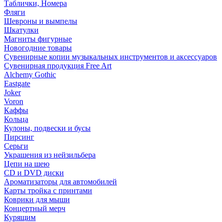
Таблички, Номера
Фляги
Шевроны и вымпелы
Шкатулки
Магниты фигурные
Новогодние товары
Сувенирные копии музыкальных инструментов и аксессуаров
Сувенирная продукция Free Art
Alchemy Gothic
Eastgate
Joker
Voron
Каффы
Кольца
Кулоны, подвески и бусы
Пирсинг
Серьги
Украшения из нейзильбера
Цепи на шею
CD и DVD диски
Ароматизаторы для автомобилей
Карты тройка с принтами
Коврики для мыши
Концертный мерч
Курящим