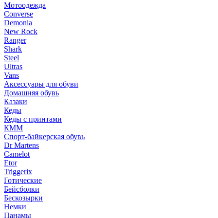
Мотоодежда
Converse
Demonia
New Rock
Ranger
Shark
Steel
Ultras
Vans
Аксессуары для обуви
Домашняя обувь
Казаки
Кеды
Кеды с принтами
КММ
Спорт-байкерская обувь
Dr Martens
Camelot
Etor
Triggerix
Готические
Бейсболки
Бескозырки
Немки
Панамы