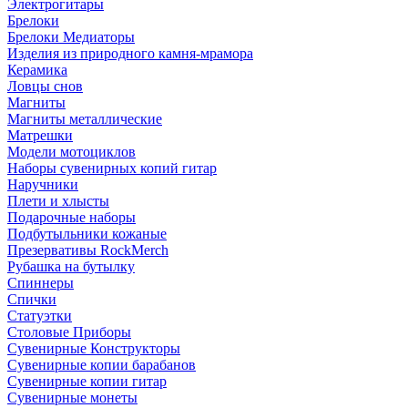
Электрогитары
Брелоки
Брелоки Медиаторы
Изделия из природного камня-мрамора
Керамика
Ловцы снов
Магниты
Магниты металлические
Матрешки
Модели мотоциклов
Наборы сувенирных копий гитар
Наручники
Плети и хлысты
Подарочные наборы
Подбутыльники кожаные
Презервативы RockMerch
Рубашка на бутылку
Спиннеры
Спички
Статуэтки
Столовые Приборы
Сувенирные Конструкторы
Сувенирные копии барабанов
Сувенирные копии гитар
Сувенирные монеты