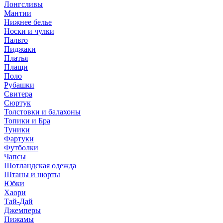
Лонгсливы
Мантии
Нижнее белье
Носки и чулки
Пальто
Пиджаки
Платья
Плащи
Поло
Рубашки
Свитера
Сюртук
Толстовки и балахоны
Топики и Бра
Туники
Фартуки
Футболки
Чапсы
Шотландская одежда
Штаны и шорты
Юбки
Хаори
Тай-Дай
Джемперы
Пижамы