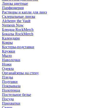
Линзы цветные
Парфюмерия
Растворы и капли для линз
Склеральные линзы
Alchemy the Vault
Nemesis Now
Блюдца RockMerch
Бокалы RockMerch
Календари
Ковры
Костеры-подставки
Кружки
Мыло
Наволочки
Ножи
Одеяла
Органайзеры на стену
Пледы
Подушки
Покрывала
Полотенца
Постельное белье
Посуда
Прихватки
Свечи