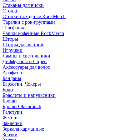
Стаканы для виски
Стопки
Стопки походные RockMerch
Тарелки с рок-группами
Телефоны
Чашки кофейные RockMerch
Шторы
Шторы для ванной
Игрушки
Лампы и светильники
Диффузоры и Спреи
Аксессуары для волос
Арафатки
Банданы
Бархотки, Чокеры
Боло
Браслеты и напульсники
Броши
Броши Oksibrooch
Галстуки
Жетоны
Заклепки
Зеркала карманные
Значки