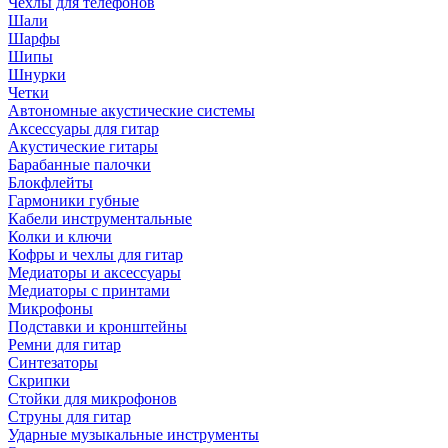
Чехлы для телефонов
Шали
Шарфы
Шипы
Шнурки
Четки
Автономные акустические системы
Аксессуары для гитар
Акустические гитары
Барабанные палочки
Блокфлейты
Гармоники губные
Кабели инструментальные
Колки и ключи
Кофры и чехлы для гитар
Медиаторы и аксессуары
Медиаторы с принтами
Микрофоны
Подставки и кронштейны
Ремни для гитар
Синтезаторы
Скрипки
Стойки для микрофонов
Струны для гитар
Ударные музыкальные инструменты