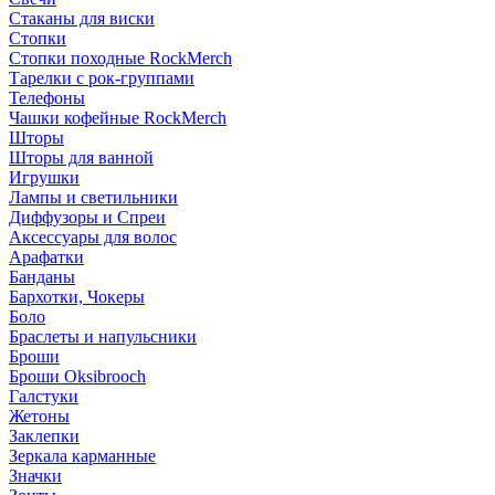
Стаканы для виски
Стопки
Стопки походные RockMerch
Тарелки с рок-группами
Телефоны
Чашки кофейные RockMerch
Шторы
Шторы для ванной
Игрушки
Лампы и светильники
Диффузоры и Спреи
Аксессуары для волос
Арафатки
Банданы
Бархотки, Чокеры
Боло
Браслеты и напульсники
Броши
Броши Oksibrooch
Галстуки
Жетоны
Заклепки
Зеркала карманные
Значки