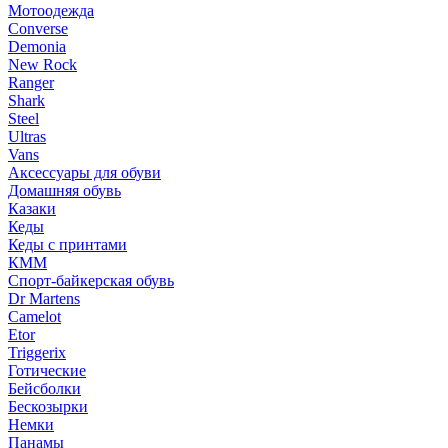
Мотоодежда
Converse
Demonia
New Rock
Ranger
Shark
Steel
Ultras
Vans
Аксессуары для обуви
Домашняя обувь
Казаки
Кеды
Кеды с принтами
КММ
Спорт-байкерская обувь
Dr Martens
Camelot
Etor
Triggerix
Готические
Бейсболки
Бескозырки
Немки
Панамы