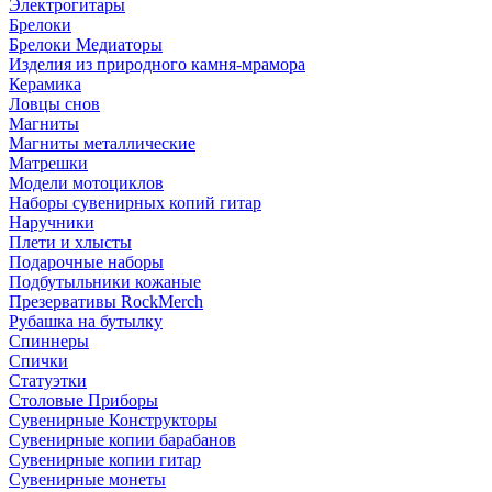
Электрогитары
Брелоки
Брелоки Медиаторы
Изделия из природного камня-мрамора
Керамика
Ловцы снов
Магниты
Магниты металлические
Матрешки
Модели мотоциклов
Наборы сувенирных копий гитар
Наручники
Плети и хлысты
Подарочные наборы
Подбутыльники кожаные
Презервативы RockMerch
Рубашка на бутылку
Спиннеры
Спички
Статуэтки
Столовые Приборы
Сувенирные Конструкторы
Сувенирные копии барабанов
Сувенирные копии гитар
Сувенирные монеты