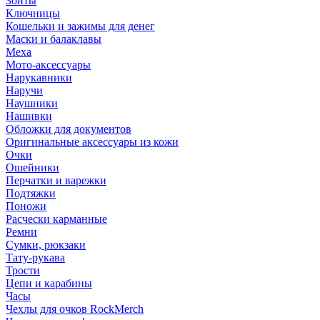
Зонты
Ключницы
Кошельки и зажимы для денег
Маски и балаклавы
Меха
Мото-аксессуары
Нарукавники
Наручи
Наушники
Нашивки
Обложки для документов
Оригинальные аксессуары из кожи
Очки
Ошейники
Перчатки и варежки
Подтяжки
Поножи
Расчески карманные
Ремни
Сумки, рюкзаки
Тату-рукава
Трости
Цепи и карабины
Часы
Чехлы для очков RockMerch