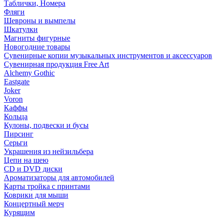
Таблички, Номера
Фляги
Шевроны и вымпелы
Шкатулки
Магниты фигурные
Новогодние товары
Сувенирные копии музыкальных инструментов и аксессуаров
Сувенирная продукция Free Art
Alchemy Gothic
Eastgate
Joker
Voron
Каффы
Кольца
Кулоны, подвески и бусы
Пирсинг
Серьги
Украшения из нейзильбера
Цепи на шею
CD и DVD диски
Ароматизаторы для автомобилей
Карты тройка с принтами
Коврики для мыши
Концертный мерч
Курящим