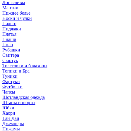
Лонгсливы
Мантии
Нижнее белье
Носки и чулки
Пальто
Пиджаки
Платья
Плащи
Поло
Рубашки
Свитера
Сюртук
Толстовки и балахоны
Топики и Бра
Туники
Фартуки
Футболки
Чапсы
Шотландская одежда
Штаны и шорты
Юбки
Хаори
Тай-Дай
Джемперы
Пижамы