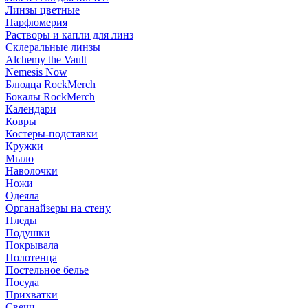
Линзы цветные
Парфюмерия
Растворы и капли для линз
Склеральные линзы
Alchemy the Vault
Nemesis Now
Блюдца RockMerch
Бокалы RockMerch
Календари
Ковры
Костеры-подставки
Кружки
Мыло
Наволочки
Ножи
Одеяла
Органайзеры на стену
Пледы
Подушки
Покрывала
Полотенца
Постельное белье
Посуда
Прихватки
Свечи