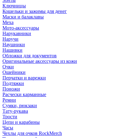
Зонты
Ключницы
Кошельки и зажимы для денег
Маски и балаклавы
Меха
Мото-аксессуары
Нарукавники
Наручи
Наушники
Нашивки
Обложки для документов
Оригинальные аксессуары из кожи
Очки
Ошейники
Перчатки и варежки
Подтяжки
Поножи
Расчески карманные
Ремни
Сумки, рюкзаки
Тату-рукава
Трости
Цепи и карабины
Часы
Чехлы для очков RockMerch