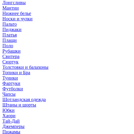
Лонгсливы
Мантии
Нижнее белье
Носки и чулки
Пальто
Пиджаки
Платья
Плащи
Поло
Рубашки
Свитера
Сюртук
Толстовки и балахоны
Топики и Бра
Туники
Фартуки
Футболки
Чапсы
Шотландская одежда
Штаны и шорты
Юбки
Хаори
Тай-Дай
Джемперы
Пижамы