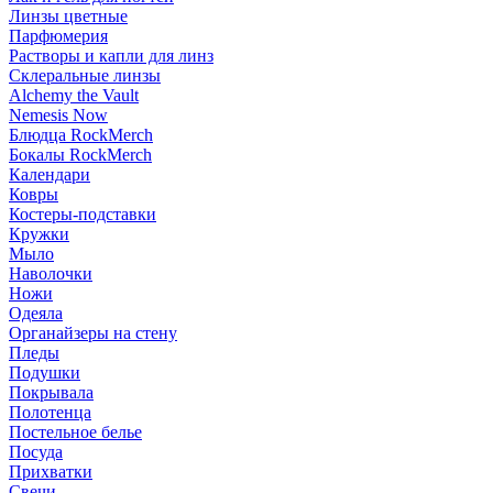
Линзы цветные
Парфюмерия
Растворы и капли для линз
Склеральные линзы
Alchemy the Vault
Nemesis Now
Блюдца RockMerch
Бокалы RockMerch
Календари
Ковры
Костеры-подставки
Кружки
Мыло
Наволочки
Ножи
Одеяла
Органайзеры на стену
Пледы
Подушки
Покрывала
Полотенца
Постельное белье
Посуда
Прихватки
Свечи