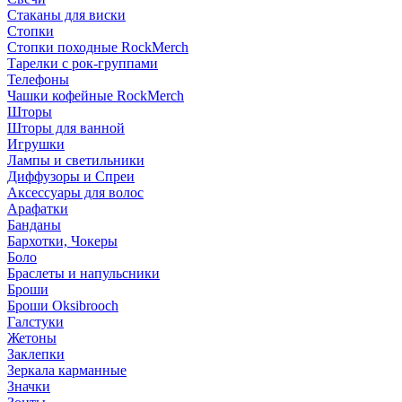
Стаканы для виски
Стопки
Стопки походные RockMerch
Тарелки с рок-группами
Телефоны
Чашки кофейные RockMerch
Шторы
Шторы для ванной
Игрушки
Лампы и светильники
Диффузоры и Спреи
Аксессуары для волос
Арафатки
Банданы
Бархотки, Чокеры
Боло
Браслеты и напульсники
Броши
Броши Oksibrooch
Галстуки
Жетоны
Заклепки
Зеркала карманные
Значки