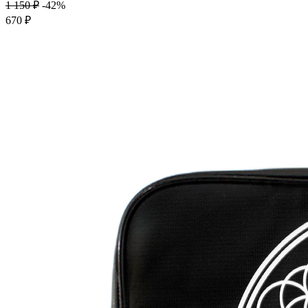
1 150 ₽
-42%
670 ₽