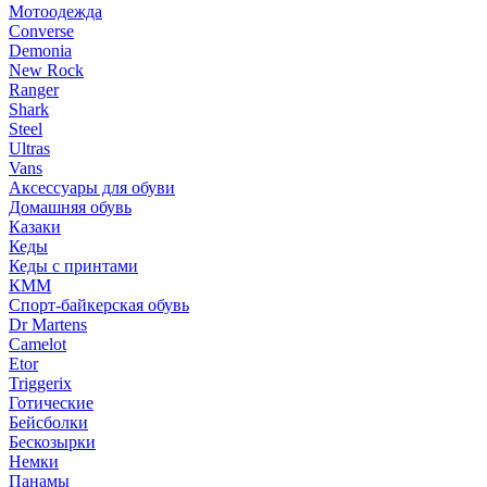
Мотоодежда
Converse
Demonia
New Rock
Ranger
Shark
Steel
Ultras
Vans
Аксессуары для обуви
Домашняя обувь
Казаки
Кеды
Кеды с принтами
КММ
Спорт-байкерская обувь
Dr Martens
Camelot
Etor
Triggerix
Готические
Бейсболки
Бескозырки
Немки
Панамы