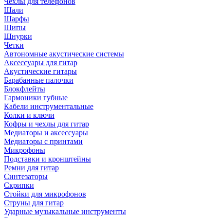
Чехлы для телефонов
Шали
Шарфы
Шипы
Шнурки
Четки
Автономные акустические системы
Аксессуары для гитар
Акустические гитары
Барабанные палочки
Блокфлейты
Гармоники губные
Кабели инструментальные
Колки и ключи
Кофры и чехлы для гитар
Медиаторы и аксессуары
Медиаторы с принтами
Микрофоны
Подставки и кронштейны
Ремни для гитар
Синтезаторы
Скрипки
Стойки для микрофонов
Струны для гитар
Ударные музыкальные инструменты