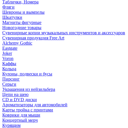
Таблички, Номера
Фляги
Шевроны и вымпелы
Шкатулки
Магниты фигурные
Новогодние товары
Сувенирные копии музыкальных инструментов и аксессуаров
Сувенирная продукция Free Art
Alchemy Gothic
Eastgate
Joker
Voron
Каффы
Кольца
Кулоны, подвески и бусы
Пирсинг
Серьги
Украшения из нейзильбера
Цепи на шею
CD и DVD диски
Ароматизаторы для автомобилей
Карты тройка с принтами
Коврики для мыши
Концертный мерч
Курящим