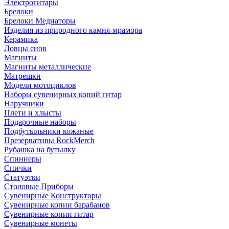
Электрогитары
Брелоки
Брелоки Медиаторы
Изделия из природного камня-мрамора
Керамика
Ловцы снов
Магниты
Магниты металлические
Матрешки
Модели мотоциклов
Наборы сувенирных копий гитар
Наручники
Плети и хлысты
Подарочные наборы
Подбутыльники кожаные
Презервативы RockMerch
Рубашка на бутылку
Спиннеры
Спички
Статуэтки
Столовые Приборы
Сувенирные Конструкторы
Сувенирные копии барабанов
Сувенирные копии гитар
Сувенирные монеты