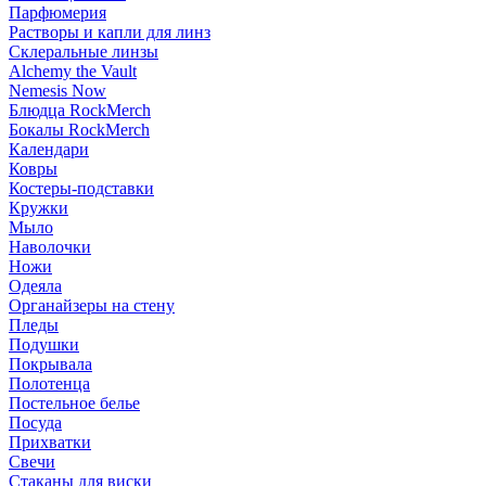
Парфюмерия
Растворы и капли для линз
Склеральные линзы
Alchemy the Vault
Nemesis Now
Блюдца RockMerch
Бокалы RockMerch
Календари
Ковры
Костеры-подставки
Кружки
Мыло
Наволочки
Ножи
Одеяла
Органайзеры на стену
Пледы
Подушки
Покрывала
Полотенца
Постельное белье
Посуда
Прихватки
Свечи
Стаканы для виски