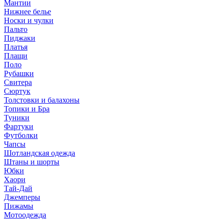
Мантии
Нижнее белье
Носки и чулки
Пальто
Пиджаки
Платья
Плащи
Поло
Рубашки
Свитера
Сюртук
Толстовки и балахоны
Топики и Бра
Туники
Фартуки
Футболки
Чапсы
Шотландская одежда
Штаны и шорты
Юбки
Хаори
Тай-Дай
Джемперы
Пижамы
Мотоодежда