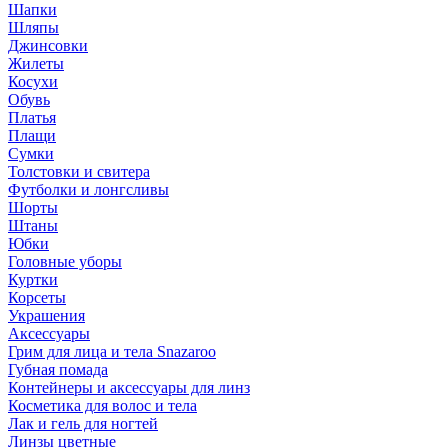
Шапки
Шляпы
Джинсовки
Жилеты
Косухи
Обувь
Платья
Плащи
Сумки
Толстовки и свитера
Футболки и лонгсливы
Шорты
Штаны
Юбки
Головные уборы
Куртки
Корсеты
Украшения
Аксессуары
Грим для лица и тела Snazaroo
Губная помада
Контейнеры и аксессуары для линз
Косметика для волос и тела
Лак и гель для ногтей
Линзы цветные