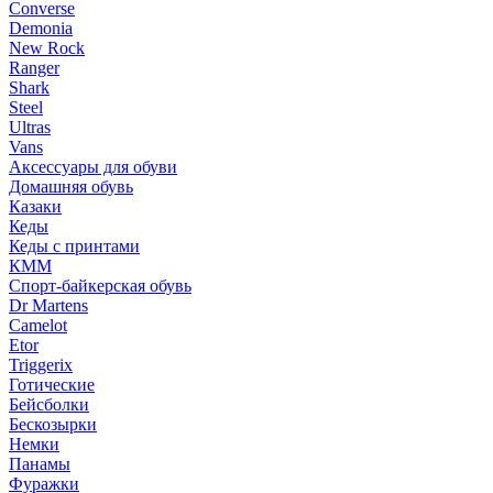
Converse
Demonia
New Rock
Ranger
Shark
Steel
Ultras
Vans
Аксессуары для обуви
Домашняя обувь
Казаки
Кеды
Кеды с принтами
КММ
Спорт-байкерская обувь
Dr Martens
Camelot
Etor
Triggerix
Готические
Бейсболки
Бескозырки
Немки
Панамы
Фуражки