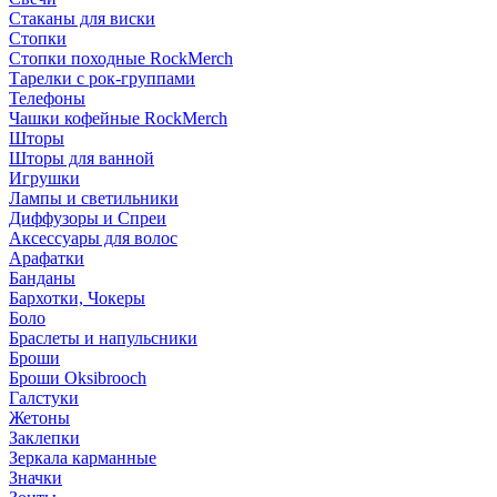
Стаканы для виски
Стопки
Стопки походные RockMerch
Тарелки с рок-группами
Телефоны
Чашки кофейные RockMerch
Шторы
Шторы для ванной
Игрушки
Лампы и светильники
Диффузоры и Спреи
Аксессуары для волос
Арафатки
Банданы
Бархотки, Чокеры
Боло
Браслеты и напульсники
Броши
Броши Oksibrooch
Галстуки
Жетоны
Заклепки
Зеркала карманные
Значки