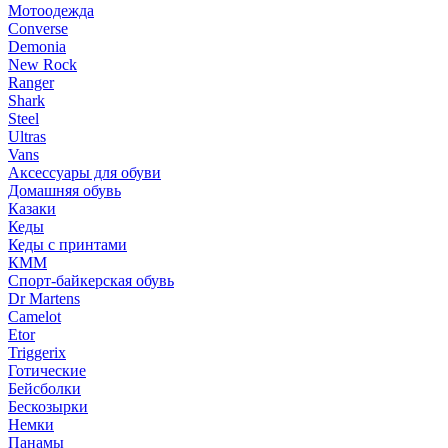
Мотоодежда
Converse
Demonia
New Rock
Ranger
Shark
Steel
Ultras
Vans
Аксессуары для обуви
Домашняя обувь
Казаки
Кеды
Кеды с принтами
КММ
Спорт-байкерская обувь
Dr Martens
Camelot
Etor
Triggerix
Готические
Бейсболки
Бескозырки
Немки
Панамы