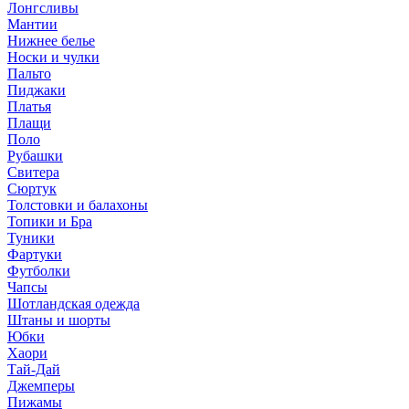
Лонгсливы
Мантии
Нижнее белье
Носки и чулки
Пальто
Пиджаки
Платья
Плащи
Поло
Рубашки
Свитера
Сюртук
Толстовки и балахоны
Топики и Бра
Туники
Фартуки
Футболки
Чапсы
Шотландская одежда
Штаны и шорты
Юбки
Хаори
Тай-Дай
Джемперы
Пижамы