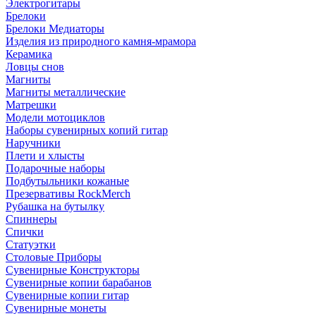
Электрогитары
Брелоки
Брелоки Медиаторы
Изделия из природного камня-мрамора
Керамика
Ловцы снов
Магниты
Магниты металлические
Матрешки
Модели мотоциклов
Наборы сувенирных копий гитар
Наручники
Плети и хлысты
Подарочные наборы
Подбутыльники кожаные
Презервативы RockMerch
Рубашка на бутылку
Спиннеры
Спички
Статуэтки
Столовые Приборы
Сувенирные Конструкторы
Сувенирные копии барабанов
Сувенирные копии гитар
Сувенирные монеты