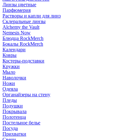
Линзы цветные
Парфюмерия
Растворы и капли для линз
Склеральные линзы
Alchemy the Vault
Nemesis Now
Блюдца RockMerch
Бокалы RockMerch
Календари
Ковры
Костеры-подставки
Кружки
Мыло
Наволочки
Ножи
Одеяла
Органайзеры на стену
Пледы
Подушки
Покрывала
Полотенца
Постельное белье
Посуда
Прихватки
Свечи