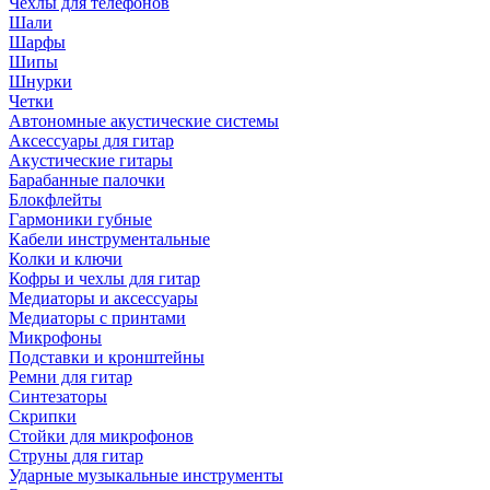
Чехлы для телефонов
Шали
Шарфы
Шипы
Шнурки
Четки
Автономные акустические системы
Аксессуары для гитар
Акустические гитары
Барабанные палочки
Блокфлейты
Гармоники губные
Кабели инструментальные
Колки и ключи
Кофры и чехлы для гитар
Медиаторы и аксессуары
Медиаторы с принтами
Микрофоны
Подставки и кронштейны
Ремни для гитар
Синтезаторы
Скрипки
Стойки для микрофонов
Струны для гитар
Ударные музыкальные инструменты