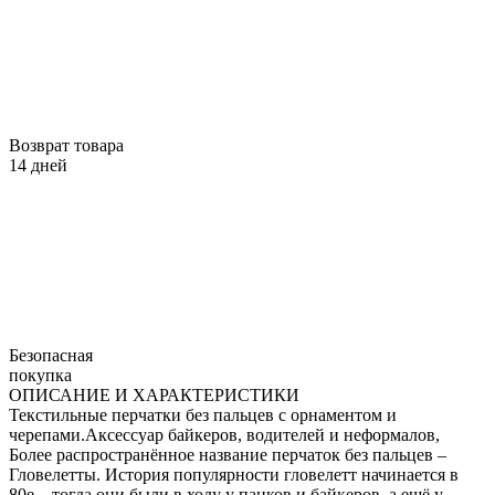
Возврат товара
14 дней
Безопасная
покупка
ОПИСАНИЕ И ХАРАКТЕРИСТИКИ
Текстильные перчатки без пальцев с орнаментом и
черепами.Аксессуар байкеров, водителей и неформалов,
Более распространённое название перчаток без пальцев –
Гловелетты. История популярности гловелетт начинается в
80е – тогда они были в ходу у панков и байкеров, а ещё у