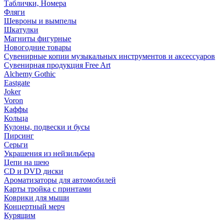
Таблички, Номера
Фляги
Шевроны и вымпелы
Шкатулки
Магниты фигурные
Новогодние товары
Сувенирные копии музыкальных инструментов и аксессуаров
Сувенирная продукция Free Art
Alchemy Gothic
Eastgate
Joker
Voron
Каффы
Кольца
Кулоны, подвески и бусы
Пирсинг
Серьги
Украшения из нейзильбера
Цепи на шею
CD и DVD диски
Ароматизаторы для автомобилей
Карты тройка с принтами
Коврики для мыши
Концертный мерч
Курящим