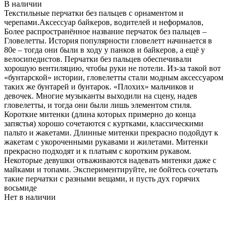
В наличии
Текстильные перчатки без пальцев с орнаментом и
черепами.Аксессуар байкеров, водителей и неформалов,
Более распространённое название перчаток без пальцев –
Гловелетты. История популярности гловелетт начинается в
80е – тогда они были в ходу у панков и байкеров, а ещё у
велосипедистов. Перчатки без пальцев обеспечивали
хорошую вентиляцию, чтобы руки не потели. Из-за такой вот
«бунтарской» истории, гловелетты стали модным аксессуаром
таких же бунтарей и бунтарок. «Плохих» мальчиков и
девочек. Многие музыканты выходили на сцену, надев
гловелетты, и тогда они были лишь элементом стиля.
Короткие митенки (длина которых примерно до конца
запястья) хорошо сочетаются с куртками, классическими
пальто и жакетами. Длинные митенки прекрасно подойдут к
жакетам с укороченными рукавами и жилетами. Митенки
прекрасно подходят и к платьям с коротким рукавом.
Некоторые девушки отваживаются надевать митенки даже с
майками и топами. Экспериментируйте, не бойтесь сочетать
такие перчатки с разными вещами, и пусть дух горячих
восьмиде
Нет в наличии