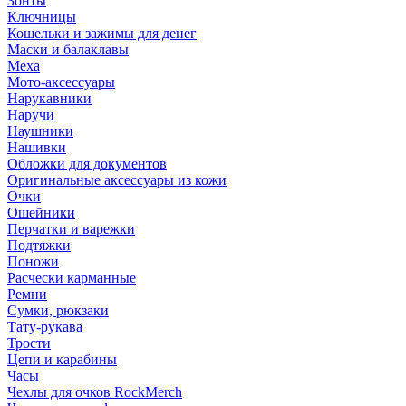
Зонты
Ключницы
Кошельки и зажимы для денег
Маски и балаклавы
Меха
Мото-аксессуары
Нарукавники
Наручи
Наушники
Нашивки
Обложки для документов
Оригинальные аксессуары из кожи
Очки
Ошейники
Перчатки и варежки
Подтяжки
Поножи
Расчески карманные
Ремни
Сумки, рюкзаки
Тату-рукава
Трости
Цепи и карабины
Часы
Чехлы для очков RockMerch