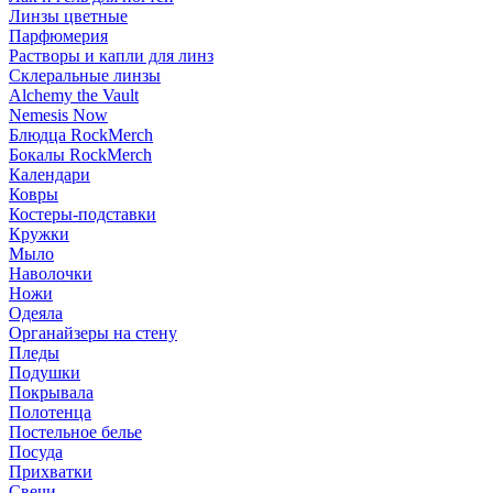
Линзы цветные
Парфюмерия
Растворы и капли для линз
Склеральные линзы
Alchemy the Vault
Nemesis Now
Блюдца RockMerch
Бокалы RockMerch
Календари
Ковры
Костеры-подставки
Кружки
Мыло
Наволочки
Ножи
Одеяла
Органайзеры на стену
Пледы
Подушки
Покрывала
Полотенца
Постельное белье
Посуда
Прихватки
Свечи