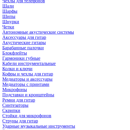
Чехлы для телефонов
Шали
Шарфы
Шипы
Шнурки
Четки
Автономные акустические системы
Аксессуары для гитар
Акустические гитары
Барабанные палочки
Блокфлейты
Гармоники губные
Кабели инструментальные
Колки и ключи
Кофры и чехлы для гитар
Медиаторы и аксессуары
Медиаторы с принтами
Микрофоны
Подставки и кронштейны
Ремни для гитар
Синтезаторы
Скрипки
Стойки для микрофонов
Струны для гитар
Ударные музыкальные инструменты