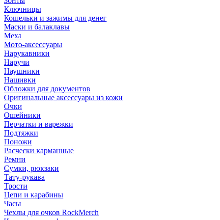
Зонты
Ключницы
Кошельки и зажимы для денег
Маски и балаклавы
Меха
Мото-аксессуары
Нарукавники
Наручи
Наушники
Нашивки
Обложки для документов
Оригинальные аксессуары из кожи
Очки
Ошейники
Перчатки и варежки
Подтяжки
Поножи
Расчески карманные
Ремни
Сумки, рюкзаки
Тату-рукава
Трости
Цепи и карабины
Часы
Чехлы для очков RockMerch