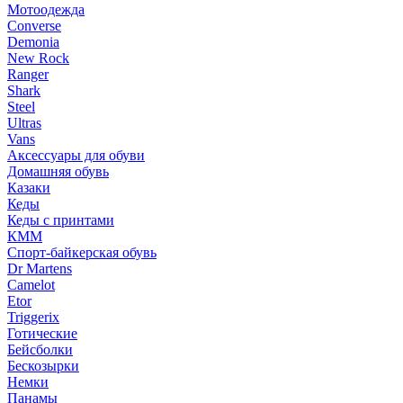
Мотоодежда
Converse
Demonia
New Rock
Ranger
Shark
Steel
Ultras
Vans
Аксессуары для обуви
Домашняя обувь
Казаки
Кеды
Кеды с принтами
КММ
Спорт-байкерская обувь
Dr Martens
Camelot
Etor
Triggerix
Готические
Бейсболки
Бескозырки
Немки
Панамы