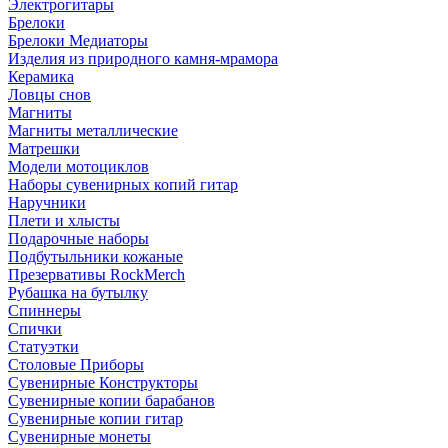
Электрогитары
Брелоки
Брелоки Медиаторы
Изделия из природного камня-мрамора
Керамика
Ловцы снов
Магниты
Магниты металлические
Матрешки
Модели мотоциклов
Наборы сувенирных копий гитар
Наручники
Плети и хлысты
Подарочные наборы
Подбутыльники кожаные
Презервативы RockMerch
Рубашка на бутылку
Спиннеры
Спички
Статуэтки
Столовые Приборы
Сувенирные Конструкторы
Сувенирные копии барабанов
Сувенирные копии гитар
Сувенирные монеты