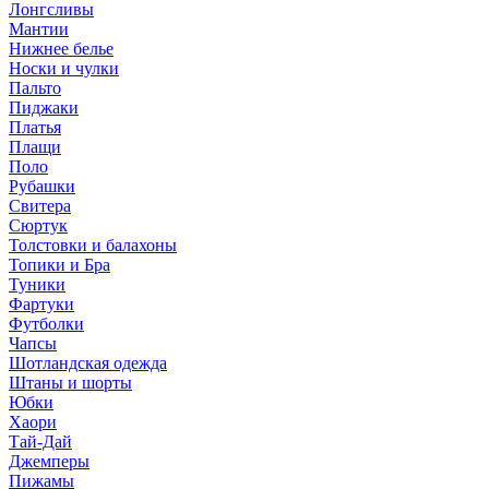
Лонгсливы
Мантии
Нижнее белье
Носки и чулки
Пальто
Пиджаки
Платья
Плащи
Поло
Рубашки
Свитера
Сюртук
Толстовки и балахоны
Топики и Бра
Туники
Фартуки
Футболки
Чапсы
Шотландская одежда
Штаны и шорты
Юбки
Хаори
Тай-Дай
Джемперы
Пижамы