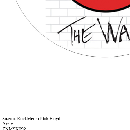
Значок RockMerch Pink Floyd
Array
ZNMSK092