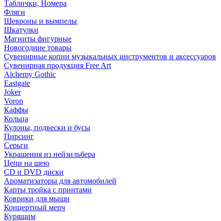
Таблички, Номера
Фляги
Шевроны и вымпелы
Шкатулки
Магниты фигурные
Новогодние товары
Сувенирные копии музыкальных инструментов и аксессуаров
Сувенирная продукция Free Art
Alchemy Gothic
Eastgate
Joker
Voron
Каффы
Кольца
Кулоны, подвески и бусы
Пирсинг
Серьги
Украшения из нейзильбера
Цепи на шею
CD и DVD диски
Ароматизаторы для автомобилей
Карты тройка с принтами
Коврики для мыши
Концертный мерч
Курящим