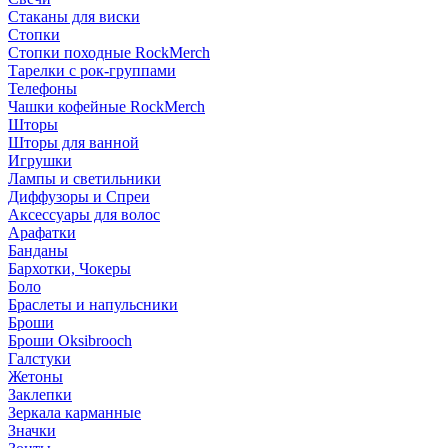
Стаканы для виски
Стопки
Стопки походные RockMerch
Тарелки с рок-группами
Телефоны
Чашки кофейные RockMerch
Шторы
Шторы для ванной
Игрушки
Лампы и светильники
Диффузоры и Спреи
Аксессуары для волос
Арафатки
Банданы
Бархотки, Чокеры
Боло
Браслеты и напульсники
Броши
Броши Oksibrooch
Галстуки
Жетоны
Заклепки
Зеркала карманные
Значки