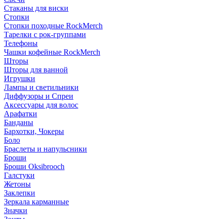
Стаканы для виски
Стопки
Стопки походные RockMerch
Тарелки с рок-группами
Телефоны
Чашки кофейные RockMerch
Шторы
Шторы для ванной
Игрушки
Лампы и светильники
Диффузоры и Спреи
Аксессуары для волос
Арафатки
Банданы
Бархотки, Чокеры
Боло
Браслеты и напульсники
Броши
Броши Oksibrooch
Галстуки
Жетоны
Заклепки
Зеркала карманные
Значки