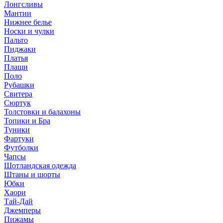
Лонгсливы
Мантии
Нижнее белье
Носки и чулки
Пальто
Пиджаки
Платья
Плащи
Поло
Рубашки
Свитера
Сюртук
Толстовки и балахоны
Топики и Бра
Туники
Фартуки
Футболки
Чапсы
Шотландская одежда
Штаны и шорты
Юбки
Хаори
Тай-Дай
Джемперы
Пижамы