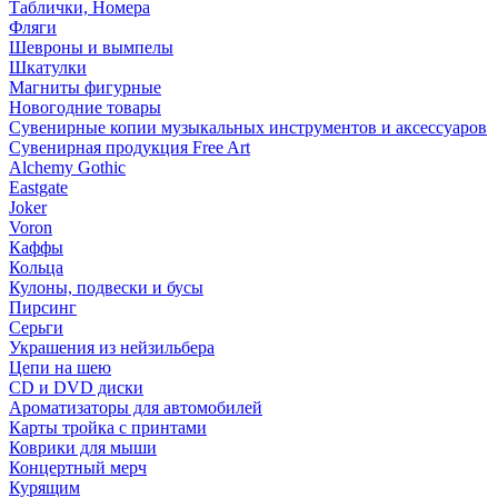
Таблички, Номера
Фляги
Шевроны и вымпелы
Шкатулки
Магниты фигурные
Новогодние товары
Сувенирные копии музыкальных инструментов и аксессуаров
Сувенирная продукция Free Art
Alchemy Gothic
Eastgate
Joker
Voron
Каффы
Кольца
Кулоны, подвески и бусы
Пирсинг
Серьги
Украшения из нейзильбера
Цепи на шею
CD и DVD диски
Ароматизаторы для автомобилей
Карты тройка с принтами
Коврики для мыши
Концертный мерч
Курящим