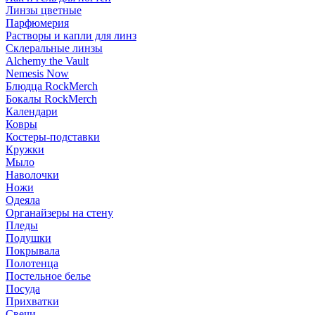
Линзы цветные
Парфюмерия
Растворы и капли для линз
Склеральные линзы
Alchemy the Vault
Nemesis Now
Блюдца RockMerch
Бокалы RockMerch
Календари
Ковры
Костеры-подставки
Кружки
Мыло
Наволочки
Ножи
Одеяла
Органайзеры на стену
Пледы
Подушки
Покрывала
Полотенца
Постельное белье
Посуда
Прихватки
Свечи