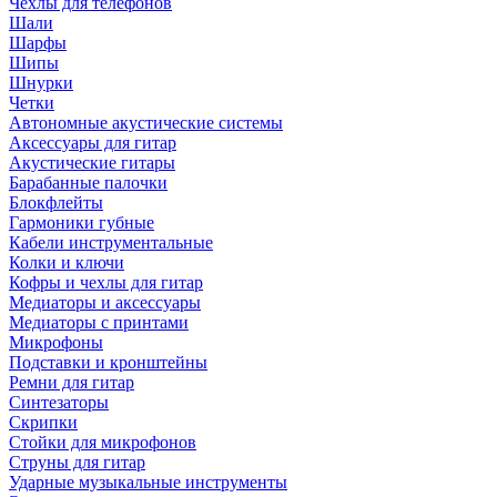
Чехлы для телефонов
Шали
Шарфы
Шипы
Шнурки
Четки
Автономные акустические системы
Аксессуары для гитар
Акустические гитары
Барабанные палочки
Блокфлейты
Гармоники губные
Кабели инструментальные
Колки и ключи
Кофры и чехлы для гитар
Медиаторы и аксессуары
Медиаторы с принтами
Микрофоны
Подставки и кронштейны
Ремни для гитар
Синтезаторы
Скрипки
Стойки для микрофонов
Струны для гитар
Ударные музыкальные инструменты