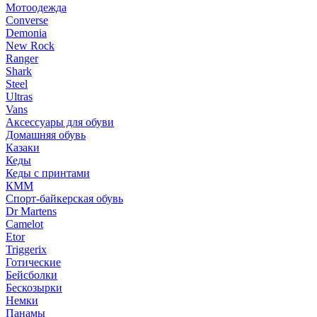
Мотоодежда
Converse
Demonia
New Rock
Ranger
Shark
Steel
Ultras
Vans
Аксессуары для обуви
Домашняя обувь
Казаки
Кеды
Кеды с принтами
КММ
Спорт-байкерская обувь
Dr Martens
Camelot
Etor
Triggerix
Готические
Бейсболки
Бескозырки
Немки
Панамы