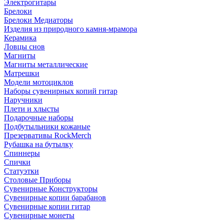
Электрогитары
Брелоки
Брелоки Медиаторы
Изделия из природного камня-мрамора
Керамика
Ловцы снов
Магниты
Магниты металлические
Матрешки
Модели мотоциклов
Наборы сувенирных копий гитар
Наручники
Плети и хлысты
Подарочные наборы
Подбутыльники кожаные
Презервативы RockMerch
Рубашка на бутылку
Спиннеры
Спички
Статуэтки
Столовые Приборы
Сувенирные Конструкторы
Сувенирные копии барабанов
Сувенирные копии гитар
Сувенирные монеты