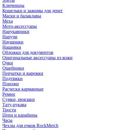
Зонты
Ключницы
Кошельки и зажимы для денег
Маски и балаклавы
Меха
Мото-аксессуары
Нарукавники
Наручи
Наушники
Нашивки
Обложки для документов
Оригинальные аксессуары из кожи
Очки
Ошейники
Перчатки и варежки
Подтяжки
Поножи
Расчески карманные
Ремни
Сумки, рюкзаки
Тату-рукава
Трости
Цепи и карабины
Часы
Чехлы для очков RockMerch