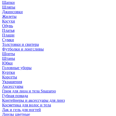
Шапки
Шляпы
Джинсовки
Жилеты
Косухи
Обувь
Платья
Плащи
Сумки
Толстовки и свитера
Футболки и лонгсливы
Шорты
Штаны
Юбки
Головные уборы
Куртки
Корсеты
Украшения
Аксессуары
Грим для лица и тела Snazaroo
Губная помада
Контейнеры и аксессуары для линз
Косметика для волос и тела
Лак и гель для ногтей
Линзы цветные