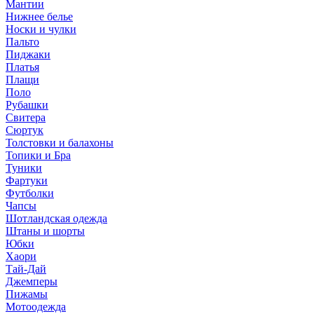
Мантии
Нижнее белье
Носки и чулки
Пальто
Пиджаки
Платья
Плащи
Поло
Рубашки
Свитера
Сюртук
Толстовки и балахоны
Топики и Бра
Туники
Фартуки
Футболки
Чапсы
Шотландская одежда
Штаны и шорты
Юбки
Хаори
Тай-Дай
Джемперы
Пижамы
Мотоодежда