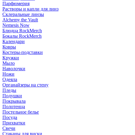
Парфюмерия
Растворы и капли для линз
Склеральные линзы
Alchemy the Vault
Nemesis Now
Блюдца RockMerch
Бокалы RockMerch
Календари
Ковры
Костеры-подставки
Кружки
Мыло
Наволочки
Ножи
Одеяла
Органайзеры на стену
Пледы
Подушки
Покрывала
Полотенца
Постельное белье
Посуда
Прихватки
Свечи
Стаканы для виски