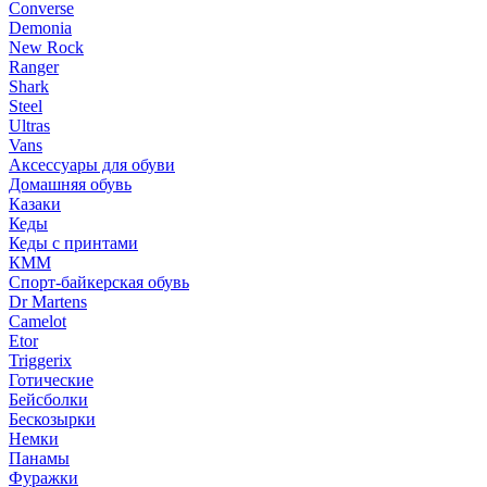
Converse
Demonia
New Rock
Ranger
Shark
Steel
Ultras
Vans
Аксессуары для обуви
Домашняя обувь
Казаки
Кеды
Кеды с принтами
КММ
Спорт-байкерская обувь
Dr Martens
Camelot
Etor
Triggerix
Готические
Бейсболки
Бескозырки
Немки
Панамы
Фуражки