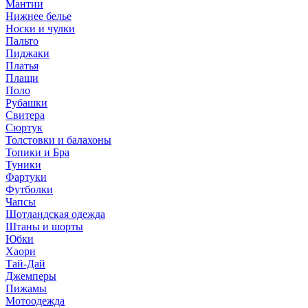
Мантии
Нижнее белье
Носки и чулки
Пальто
Пиджаки
Платья
Плащи
Поло
Рубашки
Свитера
Сюртук
Толстовки и балахоны
Топики и Бра
Туники
Фартуки
Футболки
Чапсы
Шотландская одежда
Штаны и шорты
Юбки
Хаори
Тай-Дай
Джемперы
Пижамы
Мотоодежда