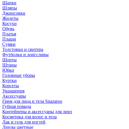
Шапки
Шляпы
Джинсовки
Жилеты
Косухи
Обувь
Платья
Плащи
Сумки
Толстовки и свитера
Футболки и лонгсливы
Шорты
Штаны
Юбки
Головные уборы
Куртки
Корсеты
Украшения
Аксессуары
Грим для лица и тела Snazaroo
Губная помада
Контейнеры и аксессуары для линз
Косметика для волос и тела
Лак и гель для ногтей
Линзы цветные