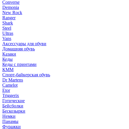
Converse
Demonia
New Rock
Ranger
Shark
Steel
Ultras
Vans
Аксессуары для обуви
Домашняя обувь
Казаки
Кеды
Кеды с принтами
КММ
Спорт-байкерская обувь
Dr Martens
Camelot
Etor
Triggerix
Готические
Бейсболки
Бескозырки
Немки
Панамы
Фуражки