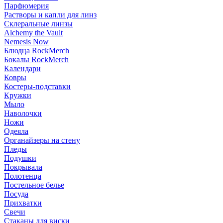
Парфюмерия
Растворы и капли для линз
Склеральные линзы
Alchemy the Vault
Nemesis Now
Блюдца RockMerch
Бокалы RockMerch
Календари
Ковры
Костеры-подставки
Кружки
Мыло
Наволочки
Ножи
Одеяла
Органайзеры на стену
Пледы
Подушки
Покрывала
Полотенца
Постельное белье
Посуда
Прихватки
Свечи
Стаканы для виски