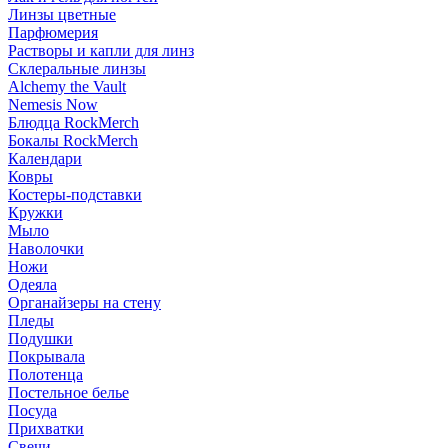
Линзы цветные
Парфюмерия
Растворы и капли для линз
Склеральные линзы
Alchemy the Vault
Nemesis Now
Блюдца RockMerch
Бокалы RockMerch
Календари
Ковры
Костеры-подставки
Кружки
Мыло
Наволочки
Ножи
Одеяла
Органайзеры на стену
Пледы
Подушки
Покрывала
Полотенца
Постельное белье
Посуда
Прихватки
Свечи