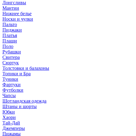
Лонгсливы
Мантии
Нижнее белье
Носки и чулки
Пальто
Пиджаки
Платья
Плащи
Поло
Рубашки
Свитера
Сюртук
Толстовки и балахоны
Топики и Бра
Туники
Фартуки
Футболки
Чапсы
Шотландская одежда
Штаны и шорты
Юбки
Хаори
Тай-Дай
Джемперы
Пижамы