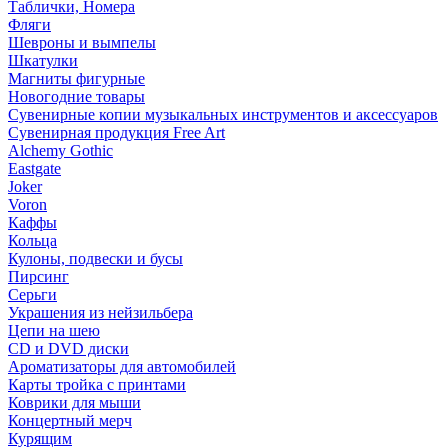
Таблички, Номера
Фляги
Шевроны и вымпелы
Шкатулки
Магниты фигурные
Новогодние товары
Сувенирные копии музыкальных инструментов и аксессуаров
Сувенирная продукция Free Art
Alchemy Gothic
Eastgate
Joker
Voron
Каффы
Кольца
Кулоны, подвески и бусы
Пирсинг
Серьги
Украшения из нейзильбера
Цепи на шею
CD и DVD диски
Ароматизаторы для автомобилей
Карты тройка с принтами
Коврики для мыши
Концертный мерч
Курящим