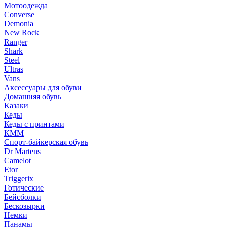
Мотоодежда
Converse
Demonia
New Rock
Ranger
Shark
Steel
Ultras
Vans
Аксессуары для обуви
Домашняя обувь
Казаки
Кеды
Кеды с принтами
КММ
Спорт-байкерская обувь
Dr Martens
Camelot
Etor
Triggerix
Готические
Бейсболки
Бескозырки
Немки
Панамы