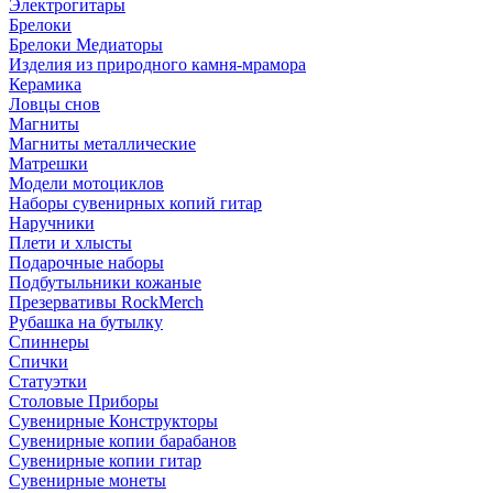
Электрогитары
Брелоки
Брелоки Медиаторы
Изделия из природного камня-мрамора
Керамика
Ловцы снов
Магниты
Магниты металлические
Матрешки
Модели мотоциклов
Наборы сувенирных копий гитар
Наручники
Плети и хлысты
Подарочные наборы
Подбутыльники кожаные
Презервативы RockMerch
Рубашка на бутылку
Спиннеры
Спички
Статуэтки
Столовые Приборы
Сувенирные Конструкторы
Сувенирные копии барабанов
Сувенирные копии гитар
Сувенирные монеты