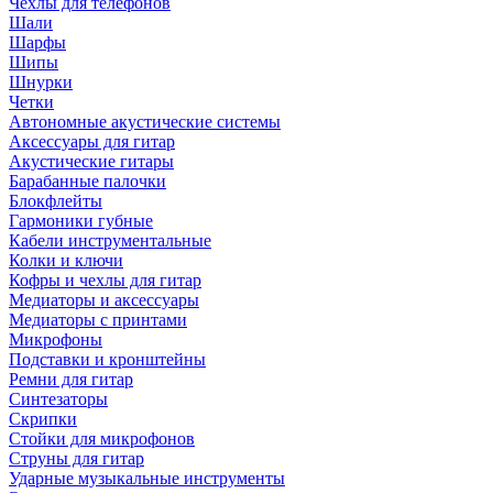
Чехлы для телефонов
Шали
Шарфы
Шипы
Шнурки
Четки
Автономные акустические системы
Аксессуары для гитар
Акустические гитары
Барабанные палочки
Блокфлейты
Гармоники губные
Кабели инструментальные
Колки и ключи
Кофры и чехлы для гитар
Медиаторы и аксессуары
Медиаторы с принтами
Микрофоны
Подставки и кронштейны
Ремни для гитар
Синтезаторы
Скрипки
Стойки для микрофонов
Струны для гитар
Ударные музыкальные инструменты