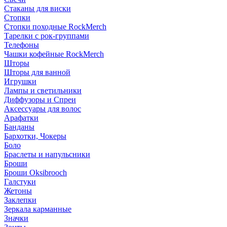
Стаканы для виски
Стопки
Стопки походные RockMerch
Тарелки с рок-группами
Телефоны
Чашки кофейные RockMerch
Шторы
Шторы для ванной
Игрушки
Лампы и светильники
Диффузоры и Спреи
Аксессуары для волос
Арафатки
Банданы
Бархотки, Чокеры
Боло
Браслеты и напульсники
Броши
Броши Oksibrooch
Галстуки
Жетоны
Заклепки
Зеркала карманные
Значки