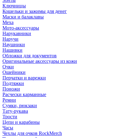
Зонты
Ключницы
Кошельки и зажимы для денег
Маски и балаклавы
Меха
Мото-аксессуары
Нарукавники
Наручи
Наушники
Нашивки
Обложки для документов
Оригинальные аксессуары из кожи
Очки
Ошейники
Перчатки и варежки
Подтяжки
Поножи
Расчески карманные
Ремни
Сумки, рюкзаки
Тату-рукава
Трости
Цепи и карабины
Часы
Чехлы для очков RockMerch