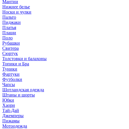
Мантии
Нижнее белье
Носки и чулки
Пальто
Пиджаки
Платья
Плащи
Поло
Рубашки
Свитера
Сюртук
Толстовки и балахоны
Топики и Бра
Туники
Фартуки
Футболки
Чапсы
Шотландская одежда
Штаны и шорты
Юбки
Хаори
Тай-Дай
Джемперы
Пижамы
Мотоодежда