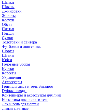
Шапки
Шляпы
Джинсовки
Жилеты
Косухи
Обувь
Платья
Плащи
Сумки
Толстовки и свитера
Футболки и лонгсливы
Шорты
Штаны
Юбки
Головные уборы
Куртки
Корсеты
Украшения
Аксессуары
Грим для лица и тела Snazaroo
Губная помада
Контейнеры и аксессуары для линз
Косметика для волос и тела
Лак и гель для ногтей
Линзы цветные