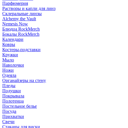
Парфюмерия
Растворы и капли для линз
Склеральные линзы
Alchemy the Vault
Nemesis Now
Блюдца RockMerch
Бокалы RockMerch
Календари
Ковры
Костеры-подставки
Кружки
Мыло
Наволочки
Ножи
Одеяла
Органайзеры на стену
Пледы
Подушки
Покрывала
Полотенца
Постельное белье
Посуда
Прихватки
Свечи
Стаканы для виски