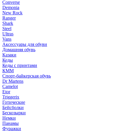
Converse
Demonia
New Rock
Ranger
Shark
Steel
Ultras
Vans
Аксессуары для обуви
Домашняя обувь
Казаки
Кеды
Кеды с принтами
КММ
Спорт-байкерская обувь
Dr Martens
Camelot
Etor
Triggerix
Готические
Бейсболки
Бескозырки
Немки
Панамы
Фуражки