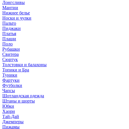
Лонгсливы
Мантии
Нижнее белье
Носки и чулки
Пальто
Пиджаки
Платья
Плащи
Поло
Рубашки
Свитера
Сюртук
Толстовки и балахоны
Топики и Бра
Туники
Фартуки
Футболки
Чапсы
Шотландская одежда
Штаны и шорты
Юбки
Хаори
Тай-Дай
Джемперы
Пижамы