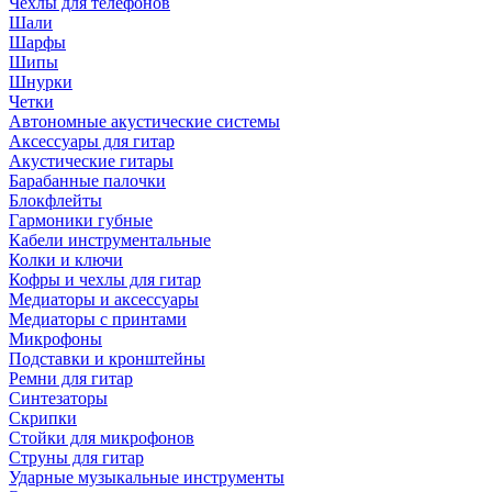
Чехлы для телефонов
Шали
Шарфы
Шипы
Шнурки
Четки
Автономные акустические системы
Аксессуары для гитар
Акустические гитары
Барабанные палочки
Блокфлейты
Гармоники губные
Кабели инструментальные
Колки и ключи
Кофры и чехлы для гитар
Медиаторы и аксессуары
Медиаторы с принтами
Микрофоны
Подставки и кронштейны
Ремни для гитар
Синтезаторы
Скрипки
Стойки для микрофонов
Струны для гитар
Ударные музыкальные инструменты