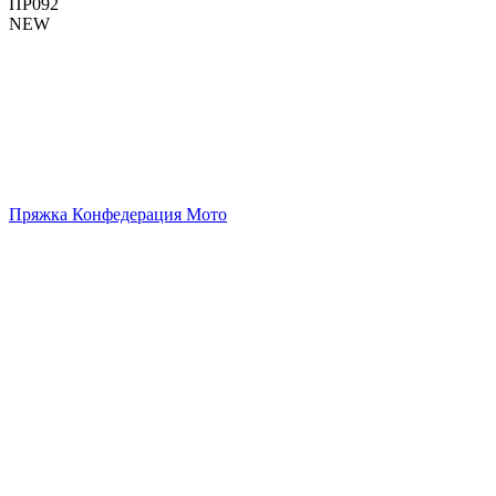
ПР092
NEW
Пряжка Конфедерация Мото