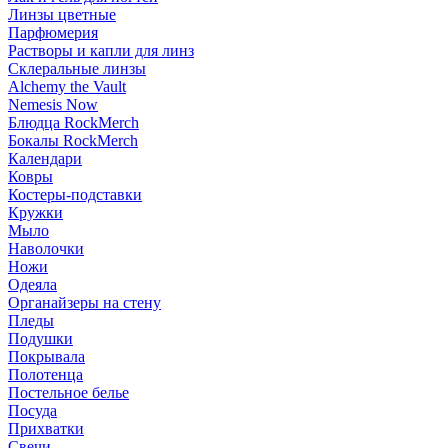
Линзы цветные
Парфюмерия
Растворы и капли для линз
Склеральные линзы
Alchemy the Vault
Nemesis Now
Блюдца RockMerch
Бокалы RockMerch
Календари
Ковры
Костеры-подставки
Кружки
Мыло
Наволочки
Ножи
Одеяла
Органайзеры на стену
Пледы
Подушки
Покрывала
Полотенца
Постельное белье
Посуда
Прихватки
Свечи