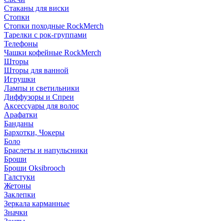
Стаканы для виски
Стопки
Стопки походные RockMerch
Тарелки с рок-группами
Телефоны
Чашки кофейные RockMerch
Шторы
Шторы для ванной
Игрушки
Лампы и светильники
Диффузоры и Спреи
Аксессуары для волос
Арафатки
Банданы
Бархотки, Чокеры
Боло
Браслеты и напульсники
Броши
Броши Oksibrooch
Галстуки
Жетоны
Заклепки
Зеркала карманные
Значки