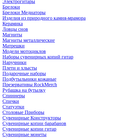
Электрогитары
Брелоки
Брелоки Медиаторы
Изделия из природного камня-мрамора
Керамика
Ловцы снов
Магниты
Магниты металлические
Матрешки
Модели мотоциклов
Наборы сувенирных копий гитар
Наручники
Плети и хлысты
Подарочные наборы
Подбутыльники кожаные
Презервативы RockMerch
Рубашка на бутылку
Спиннеры
Спички
Статуэтки
Столовые Приборы
Сувенирные Конструкторы
Сувенирные копии барабанов
Сувенирные копии гитар
Сувенирные монеты