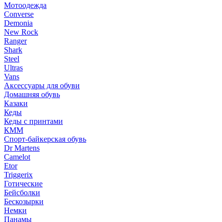
Мотоодежда
Converse
Demonia
New Rock
Ranger
Shark
Steel
Ultras
Vans
Аксессуары для обуви
Домашняя обувь
Казаки
Кеды
Кеды с принтами
КММ
Спорт-байкерская обувь
Dr Martens
Camelot
Etor
Triggerix
Готические
Бейсболки
Бескозырки
Немки
Панамы