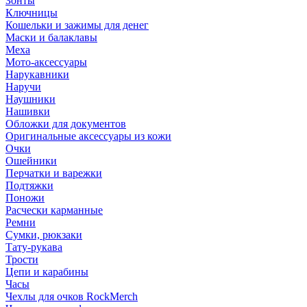
Зонты
Ключницы
Кошельки и зажимы для денег
Маски и балаклавы
Меха
Мото-аксессуары
Нарукавники
Наручи
Наушники
Нашивки
Обложки для документов
Оригинальные аксессуары из кожи
Очки
Ошейники
Перчатки и варежки
Подтяжки
Поножи
Расчески карманные
Ремни
Сумки, рюкзаки
Тату-рукава
Трости
Цепи и карабины
Часы
Чехлы для очков RockMerch