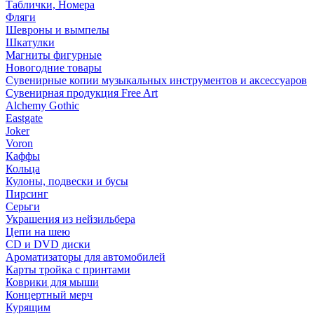
Таблички, Номера
Фляги
Шевроны и вымпелы
Шкатулки
Магниты фигурные
Новогодние товары
Сувенирные копии музыкальных инструментов и аксессуаров
Сувенирная продукция Free Art
Alchemy Gothic
Eastgate
Joker
Voron
Каффы
Кольца
Кулоны, подвески и бусы
Пирсинг
Серьги
Украшения из нейзильбера
Цепи на шею
CD и DVD диски
Ароматизаторы для автомобилей
Карты тройка с принтами
Коврики для мыши
Концертный мерч
Курящим