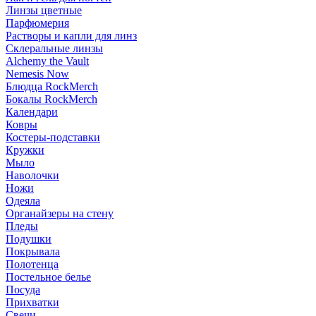
Линзы цветные
Парфюмерия
Растворы и капли для линз
Склеральные линзы
Alchemy the Vault
Nemesis Now
Блюдца RockMerch
Бокалы RockMerch
Календари
Ковры
Костеры-подставки
Кружки
Мыло
Наволочки
Ножи
Одеяла
Органайзеры на стену
Пледы
Подушки
Покрывала
Полотенца
Постельное белье
Посуда
Прихватки
Свечи