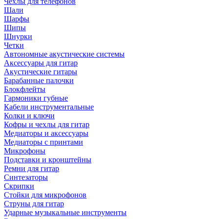
Чехлы для телефонов
Шали
Шарфы
Шипы
Шнурки
Четки
Автономные акустические системы
Аксессуары для гитар
Акустические гитары
Барабанные палочки
Блокфлейты
Гармоники губные
Кабели инструментальные
Колки и ключи
Кофры и чехлы для гитар
Медиаторы и аксессуары
Медиаторы с принтами
Микрофоны
Подставки и кронштейны
Ремни для гитар
Синтезаторы
Скрипки
Стойки для микрофонов
Струны для гитар
Ударные музыкальные инструменты