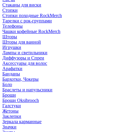
Стаканы для виски
Стопки
Стопки походные RockMerch
Тарелки с рок-группами
Телефоны
Чашки кофейные RockMerch
Шторы
Шторы для ванной
Игрушки
Лампы и светильники
Диффузоры и Спреи
Аксессуары для волос
Арафатки
Банданы
Бархотки, Чокеры
Боло
Браслеты и напульсники
Броши
Броши Oksibrooch
Галстуки
Жетоны
Заклепки
Зеркала карманные
Значки