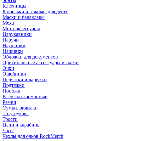
Зонты
Ключницы
Кошельки и зажимы для денег
Маски и балаклавы
Меха
Мото-аксессуары
Нарукавники
Наручи
Наушники
Нашивки
Обложки для документов
Оригинальные аксессуары из кожи
Очки
Ошейники
Перчатки и варежки
Подтяжки
Поножи
Расчески карманные
Ремни
Сумки, рюкзаки
Тату-рукава
Трости
Цепи и карабины
Часы
Чехлы для очков RockMerch