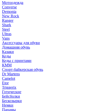
Мотоодежда
Converse
Demonia
New Rock
Ranger
Shark
Steel
Ultras
Vans
Аксессуары для обуви
Домашняя обувь
Казаки
Кеды
Кеды с принтами
КММ
Спорт-байкерская обувь
Dr Martens
Camelot
Etor
Triggerix
Готические
Бейсболки
Бескозырки
Немки
Панамы