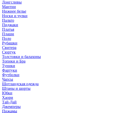
Лонгсливы
Мантии
Нижнее белье
Носки и чулки
Пальто
Пиджаки
Платья
Плащи
Поло
Рубашки
Свитера
Сюртук
Толстовки и балахоны
Топики и Бра
Туники
Фартуки
Футболки
Чапсы
Шотландская одежда
Штаны и шорты
Юбки
Хаори
Тай-Дай
Джемперы
Пижамы