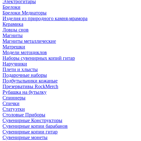
Электрогитары
Брелоки
Брелоки Медиаторы
Изделия из природного камня-мрамора
Керамика
Ловцы снов
Магниты
Магниты металлические
Матрешки
Модели мотоциклов
Наборы сувенирных копий гитар
Наручники
Плети и хлысты
Подарочные наборы
Подбутыльники кожаные
Презервативы RockMerch
Рубашка на бутылку
Спиннеры
Спички
Статуэтки
Столовые Приборы
Сувенирные Конструкторы
Сувенирные копии барабанов
Сувенирные копии гитар
Сувенирные монеты