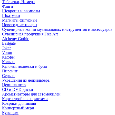
Таблички, Номера
Фляги
Шевроны и вымпелы
Шкатулки
Магниты фигурные
Новогодние товары
Сувенирные копии музыкальных инструментов и аксессуаров
Сувенирная продукция Free Art
Alchemy Gothic
Eastgate
Joker
Voron
Каффы
Кольца
Кулоны, подвески и бусы
Пирсинг
Серьги
Украшения из нейзильбера
Цепи на шею
CD и DVD диски
Ароматизаторы для автомобилей
Карты тройка с принтами
Коврики для мыши
Концертный мерч
Курящим