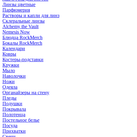
Линзы цветные
Парфюмерия
Растворы и капли для линз
Склеральные линзы
Alchemy the Vault
Nemesis Now
Блюдца RockMerch
Бокалы RockMerch
Календари
Ковры
Костеры-подставки
Кружки
Мыло
Наволочки
Ножи
Одеяла
Органайзеры на стену
Пледы
Подушки
Покрывала
Полотенца
Постельное белье
Посуда
Прихватки
Свечи