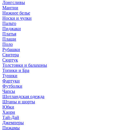
Лонгсливы
Мантии
Нижнее белье
Носки и чулки
Пальто
Пиджаки
Платья
Плащи
Поло
Рубашки
Свитера
Сюртук
Толстовки и балахоны
Топики и Бра
Туники
Фартуки
Футболки
Чапсы
Шотландская одежда
Штаны и шорты
Юбки
Хаори
Тай-Дай
Джемперы
Пижамы