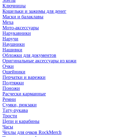
Зонты
Ключницы
Кошельки и зажимы для денег
Маски и балаклавы
Меха
Мото-аксессуары
Нарукавники
Наручи
Наушники
Нашивки
Обложки для документов
Оригинальные аксессуары из кожи
Очки
Ошейники
Перчатки и варежки
Подтяжки
Поножи
Расчески карманные
Ремни
Сумки, рюкзаки
Тату-рукава
Трости
Цепи и карабины
Часы
Чехлы для очков RockMerch