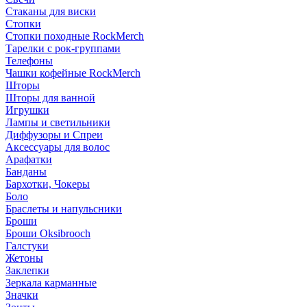
Стаканы для виски
Стопки
Стопки походные RockMerch
Тарелки с рок-группами
Телефоны
Чашки кофейные RockMerch
Шторы
Шторы для ванной
Игрушки
Лампы и светильники
Диффузоры и Спреи
Аксессуары для волос
Арафатки
Банданы
Бархотки, Чокеры
Боло
Браслеты и напульсники
Броши
Броши Oksibrooch
Галстуки
Жетоны
Заклепки
Зеркала карманные
Значки