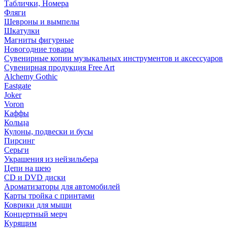
Таблички, Номера
Фляги
Шевроны и вымпелы
Шкатулки
Магниты фигурные
Новогодние товары
Сувенирные копии музыкальных инструментов и аксессуаров
Сувенирная продукция Free Art
Alchemy Gothic
Eastgate
Joker
Voron
Каффы
Кольца
Кулоны, подвески и бусы
Пирсинг
Серьги
Украшения из нейзильбера
Цепи на шею
CD и DVD диски
Ароматизаторы для автомобилей
Карты тройка с принтами
Коврики для мыши
Концертный мерч
Курящим