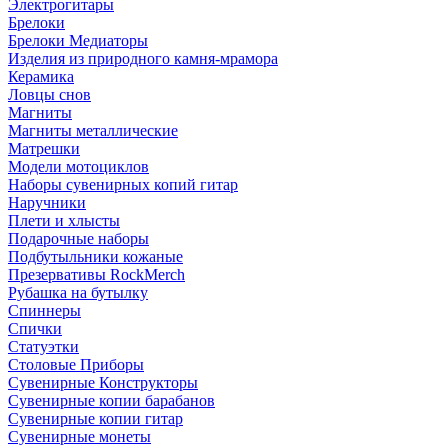
Электрогитары
Брелоки
Брелоки Медиаторы
Изделия из природного камня-мрамора
Керамика
Ловцы снов
Магниты
Магниты металлические
Матрешки
Модели мотоциклов
Наборы сувенирных копий гитар
Наручники
Плети и хлысты
Подарочные наборы
Подбутыльники кожаные
Презервативы RockMerch
Рубашка на бутылку
Спиннеры
Спички
Статуэтки
Столовые Приборы
Сувенирные Конструкторы
Сувенирные копии барабанов
Сувенирные копии гитар
Сувенирные монеты