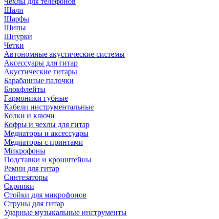
Чехлы для телефонов
Шали
Шарфы
Шипы
Шнурки
Четки
Автономные акустические системы
Аксессуары для гитар
Акустические гитары
Барабанные палочки
Блокфлейты
Гармоники губные
Кабели инструментальные
Колки и ключи
Кофры и чехлы для гитар
Медиаторы и аксессуары
Медиаторы с принтами
Микрофоны
Подставки и кронштейны
Ремни для гитар
Синтезаторы
Скрипки
Стойки для микрофонов
Струны для гитар
Ударные музыкальные инструменты