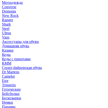
Мотоодежда
Converse
Demonia
New Rock
Ranger
Shark
Steel
Ultras
Vans
Аксессуары для обуви
Домашняя обувь
Казаки
Кеды
Кеды с принтами
КММ
Спорт-байкерская обувь
Dr Martens
Camelot
Etor
Triggerix
Готические
Бейсболки
Бескозырки
Немки
Панамы