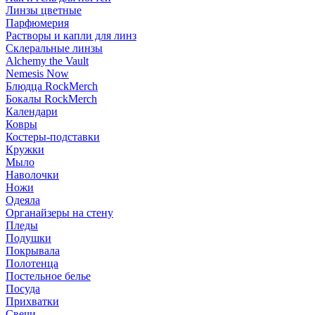
Линзы цветные
Парфюмерия
Растворы и капли для линз
Склеральные линзы
Alchemy the Vault
Nemesis Now
Блюдца RockMerch
Бокалы RockMerch
Календари
Ковры
Костеры-подставки
Кружки
Мыло
Наволочки
Ножи
Одеяла
Органайзеры на стену
Пледы
Подушки
Покрывала
Полотенца
Постельное белье
Посуда
Прихватки
Свечи