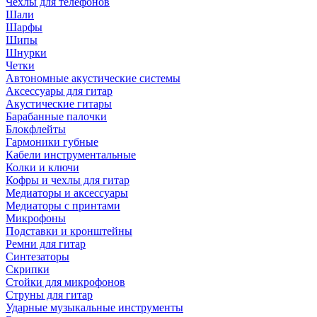
Чехлы для телефонов
Шали
Шарфы
Шипы
Шнурки
Четки
Автономные акустические системы
Аксессуары для гитар
Акустические гитары
Барабанные палочки
Блокфлейты
Гармоники губные
Кабели инструментальные
Колки и ключи
Кофры и чехлы для гитар
Медиаторы и аксессуары
Медиаторы с принтами
Микрофоны
Подставки и кронштейны
Ремни для гитар
Синтезаторы
Скрипки
Стойки для микрофонов
Струны для гитар
Ударные музыкальные инструменты