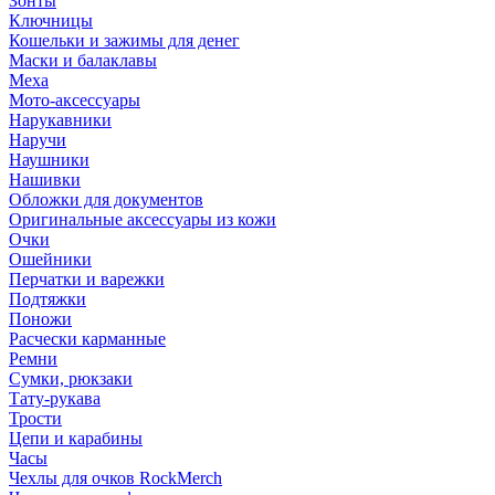
Зонты
Ключницы
Кошельки и зажимы для денег
Маски и балаклавы
Меха
Мото-аксессуары
Нарукавники
Наручи
Наушники
Нашивки
Обложки для документов
Оригинальные аксессуары из кожи
Очки
Ошейники
Перчатки и варежки
Подтяжки
Поножи
Расчески карманные
Ремни
Сумки, рюкзаки
Тату-рукава
Трости
Цепи и карабины
Часы
Чехлы для очков RockMerch