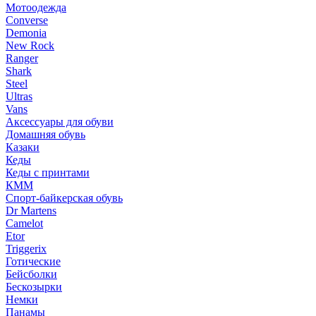
Мотоодежда
Converse
Demonia
New Rock
Ranger
Shark
Steel
Ultras
Vans
Аксессуары для обуви
Домашняя обувь
Казаки
Кеды
Кеды с принтами
КММ
Спорт-байкерская обувь
Dr Martens
Camelot
Etor
Triggerix
Готические
Бейсболки
Бескозырки
Немки
Панамы