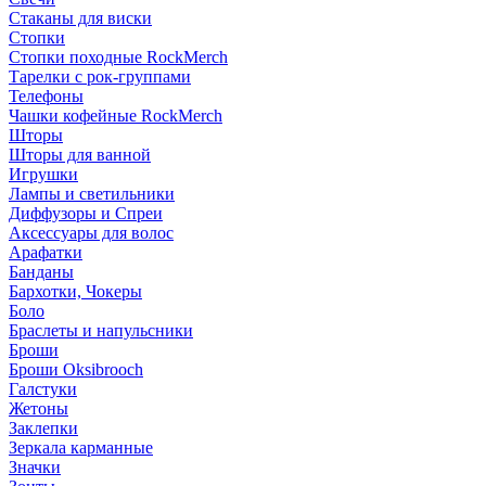
Стаканы для виски
Стопки
Стопки походные RockMerch
Тарелки с рок-группами
Телефоны
Чашки кофейные RockMerch
Шторы
Шторы для ванной
Игрушки
Лампы и светильники
Диффузоры и Спреи
Аксессуары для волос
Арафатки
Банданы
Бархотки, Чокеры
Боло
Браслеты и напульсники
Броши
Броши Oksibrooch
Галстуки
Жетоны
Заклепки
Зеркала карманные
Значки