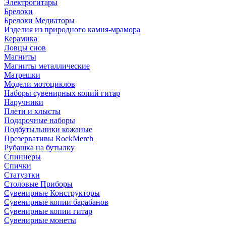
Электрогитары
Брелоки
Брелоки Медиаторы
Изделия из природного камня-мрамора
Керамика
Ловцы снов
Магниты
Магниты металлические
Матрешки
Модели мотоциклов
Наборы сувенирных копий гитар
Наручники
Плети и хлысты
Подарочные наборы
Подбутыльники кожаные
Презервативы RockMerch
Рубашка на бутылку
Спиннеры
Спички
Статуэтки
Столовые Приборы
Сувенирные Конструкторы
Сувенирные копии барабанов
Сувенирные копии гитар
Сувенирные монеты