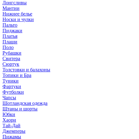
Лонгсливы
Мантии
Нижнее белье
Носки и чулки
Пальто
Пиджаки
Платья
Плащи
Поло
Рубашки
Свитера
Сюртук
Толстовки и балахоны
Топики и Бра
Туники
Фартуки
Футболки
Чапсы
Шотландская одежда
Штаны и шорты
Юбки
Хаори
Тай-Дай
Джемперы
Пижамы