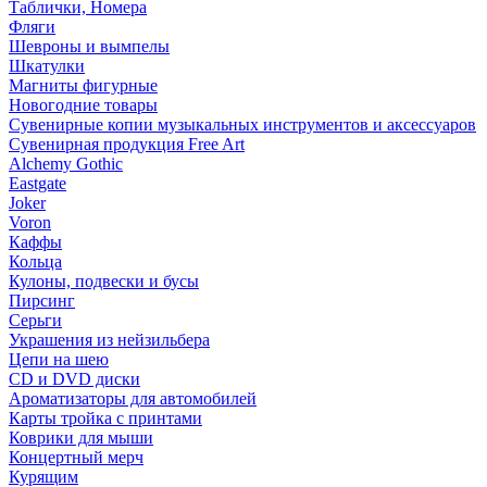
Таблички, Номера
Фляги
Шевроны и вымпелы
Шкатулки
Магниты фигурные
Новогодние товары
Сувенирные копии музыкальных инструментов и аксессуаров
Сувенирная продукция Free Art
Alchemy Gothic
Eastgate
Joker
Voron
Каффы
Кольца
Кулоны, подвески и бусы
Пирсинг
Серьги
Украшения из нейзильбера
Цепи на шею
CD и DVD диски
Ароматизаторы для автомобилей
Карты тройка с принтами
Коврики для мыши
Концертный мерч
Курящим