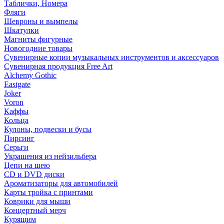
Таблички, Номера
Фляги
Шевроны и вымпелы
Шкатулки
Магниты фигурные
Новогодние товары
Сувенирные копии музыкальных инструментов и аксессуаров
Сувенирная продукция Free Art
Alchemy Gothic
Eastgate
Joker
Voron
Каффы
Кольца
Кулоны, подвески и бусы
Пирсинг
Серьги
Украшения из нейзильбера
Цепи на шею
CD и DVD диски
Ароматизаторы для автомобилей
Карты тройка с принтами
Коврики для мыши
Концертный мерч
Курящим