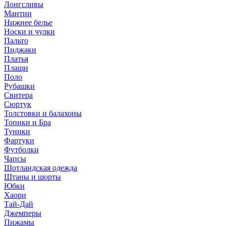
Лонгсливы
Мантии
Нижнее белье
Носки и чулки
Пальто
Пиджаки
Платья
Плащи
Поло
Рубашки
Свитера
Сюртук
Толстовки и балахоны
Топики и Бра
Туники
Фартуки
Футболки
Чапсы
Шотландская одежда
Штаны и шорты
Юбки
Хаори
Тай-Дай
Джемперы
Пижамы