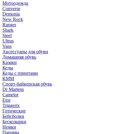
Мотоодежда
Converse
Demonia
New Rock
Ranger
Shark
Steel
Ultras
Vans
Аксессуары для обуви
Домашняя обувь
Казаки
Кеды
Кеды с принтами
КММ
Спорт-байкерская обувь
Dr Martens
Camelot
Etor
Triggerix
Готические
Бейсболки
Бескозырки
Немки
Панамы