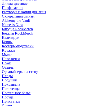
Линзы цветные
Парфюмерия
Растворы и капли для линз
Склеральные линзы
Alchemy the Vault
Nemesis Now
Блюдца RockMerch
Бокалы RockMerch
Календари
Ковры
Костеры-подставки
Кружки
Мыло
Наволочки
Ножи
Одеяла
Органайзеры на стену
Пледы
Подушки
Покрывала
Полотенца
Постельное белье
Посуда
Прихватки
Свечи