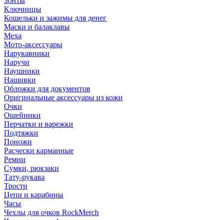
Зонты
Ключницы
Кошельки и зажимы для денег
Маски и балаклавы
Меха
Мото-аксессуары
Нарукавники
Наручи
Наушники
Нашивки
Обложки для документов
Оригинальные аксессуары из кожи
Очки
Ошейники
Перчатки и варежки
Подтяжки
Поножи
Расчески карманные
Ремни
Сумки, рюкзаки
Тату-рукава
Трости
Цепи и карабины
Часы
Чехлы для очков RockMerch