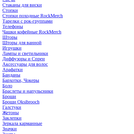
Стаканы для виски
Стопки
Стопки походные RockMerch
Тарелки с рок-группами
Телефоны
Чашки кофейные RockMerch
Шторы
Шторы для ванной
Игрушки
Лампы и светильники
Диффузоры и Спреи
Аксессуары для волос
Арафатки
Банданы
Бархотки, Чокеры
Боло
Браслеты и напульсники
Броши
Броши Oksibrooch
Галстуки
Жетоны
Заклепки
Зеркала карманные
Значки