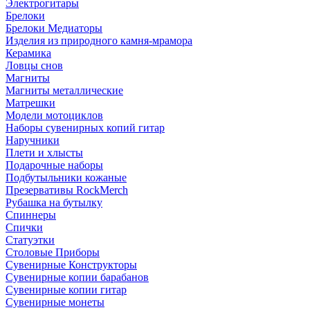
Электрогитары
Брелоки
Брелоки Медиаторы
Изделия из природного камня-мрамора
Керамика
Ловцы снов
Магниты
Магниты металлические
Матрешки
Модели мотоциклов
Наборы сувенирных копий гитар
Наручники
Плети и хлысты
Подарочные наборы
Подбутыльники кожаные
Презервативы RockMerch
Рубашка на бутылку
Спиннеры
Спички
Статуэтки
Столовые Приборы
Сувенирные Конструкторы
Сувенирные копии барабанов
Сувенирные копии гитар
Сувенирные монеты