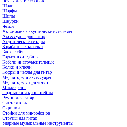
Чехлы для телефонов
Шали
Шарфы
Шипы
Шнурки
Четки
Автономные акустические системы
Аксессуары для гитар
Акустические гитары
Барабанные палочки
Блокфлейты
Гармоники губные
Кабели инструментальные
Колки и ключи
Кофры и чехлы для гитар
Медиаторы и аксессуары
Медиаторы с принтами
Микрофоны
Подставки и кронштейны
Ремни для гитар
Синтезаторы
Скрипки
Стойки для микрофонов
Струны для гитар
Ударные музыкальные инструменты