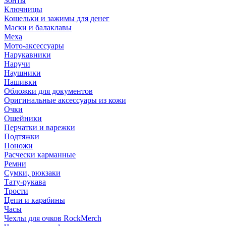
Зонты
Ключницы
Кошельки и зажимы для денег
Маски и балаклавы
Меха
Мото-аксессуары
Нарукавники
Наручи
Наушники
Нашивки
Обложки для документов
Оригинальные аксессуары из кожи
Очки
Ошейники
Перчатки и варежки
Подтяжки
Поножи
Расчески карманные
Ремни
Сумки, рюкзаки
Тату-рукава
Трости
Цепи и карабины
Часы
Чехлы для очков RockMerch