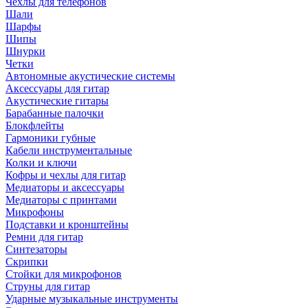
Чехлы для телефонов
Шали
Шарфы
Шипы
Шнурки
Четки
Автономные акустические системы
Аксессуары для гитар
Акустические гитары
Барабанные палочки
Блокфлейты
Гармоники губные
Кабели инструментальные
Колки и ключи
Кофры и чехлы для гитар
Медиаторы и аксессуары
Медиаторы с принтами
Микрофоны
Подставки и кронштейны
Ремни для гитар
Синтезаторы
Скрипки
Стойки для микрофонов
Струны для гитар
Ударные музыкальные инструменты