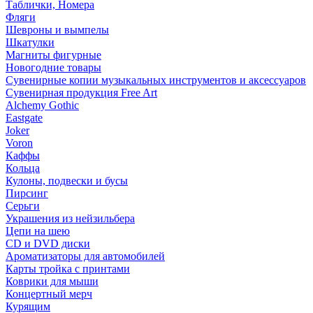
Таблички, Номера
Фляги
Шевроны и вымпелы
Шкатулки
Магниты фигурные
Новогодние товары
Сувенирные копии музыкальных инструментов и аксессуаров
Сувенирная продукция Free Art
Alchemy Gothic
Eastgate
Joker
Voron
Каффы
Кольца
Кулоны, подвески и бусы
Пирсинг
Серьги
Украшения из нейзильбера
Цепи на шею
CD и DVD диски
Ароматизаторы для автомобилей
Карты тройка с принтами
Коврики для мыши
Концертный мерч
Курящим