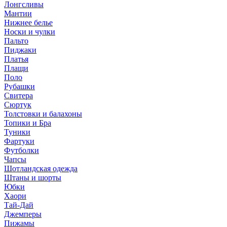
Лонгсливы
Мантии
Нижнее белье
Носки и чулки
Пальто
Пиджаки
Платья
Плащи
Поло
Рубашки
Свитера
Сюртук
Толстовки и балахоны
Топики и Бра
Туники
Фартуки
Футболки
Чапсы
Шотландская одежда
Штаны и шорты
Юбки
Хаори
Тай-Дай
Джемперы
Пижамы