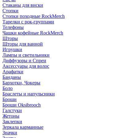
Стаканы для виски
Стопки
Стопки походные RockMerch
Тарелки с рок-группами
Телефоны
Чашки кофейные RockMerch
Шторы
Шторы для ванной
Игрушки
Лампы и светильники
Диффузоры и Спреи
Аксессуары для волос
Арафатки
Банданы
Бархотки, Чокеры
Боло
Браслеты и напульсники
Броши
Броши Oksibrooch
Галстуки
Жетоны
Заклепки
Зеркала карманные
Значки