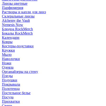
Линзы цветные
Парфюмерия
Растворы и капли для линз
Склеральные линзы
Alchemy the Vault
Nemesis Now
Блюдца RockMerch
Бокалы RockMerch
Календари
Ковры
Костеры-подставки
Кружки
Мыло
Наволочки
Ножи
Одеяла
Органайзеры на стену
Пледы
Подушки
Покрывала
Полотенца
Постельное белье
Посуда
Прихватки
Свечи