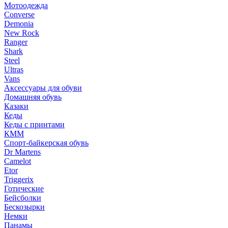
Мотоодежда
Converse
Demonia
New Rock
Ranger
Shark
Steel
Ultras
Vans
Аксессуары для обуви
Домашняя обувь
Казаки
Кеды
Кеды с принтами
КММ
Спорт-байкерская обувь
Dr Martens
Camelot
Etor
Triggerix
Готические
Бейсболки
Бескозырки
Немки
Панамы