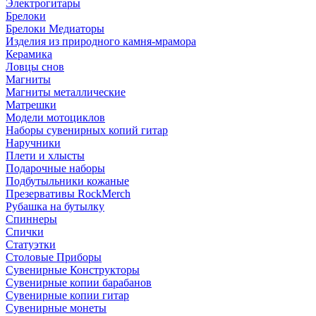
Электрогитары
Брелоки
Брелоки Медиаторы
Изделия из природного камня-мрамора
Керамика
Ловцы снов
Магниты
Магниты металлические
Матрешки
Модели мотоциклов
Наборы сувенирных копий гитар
Наручники
Плети и хлысты
Подарочные наборы
Подбутыльники кожаные
Презервативы RockMerch
Рубашка на бутылку
Спиннеры
Спички
Статуэтки
Столовые Приборы
Сувенирные Конструкторы
Сувенирные копии барабанов
Сувенирные копии гитар
Сувенирные монеты