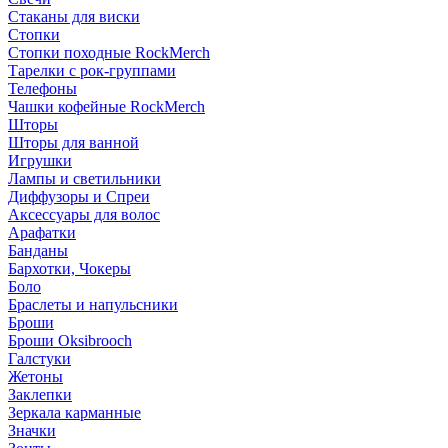
Стаканы для виски
Стопки
Стопки походные RockMerch
Тарелки с рок-группами
Телефоны
Чашки кофейные RockMerch
Шторы
Шторы для ванной
Игрушки
Лампы и светильники
Диффузоры и Спреи
Аксессуары для волос
Арафатки
Банданы
Бархотки, Чокеры
Боло
Браслеты и напульсники
Броши
Броши Oksibrooch
Галстуки
Жетоны
Заклепки
Зеркала карманные
Значки