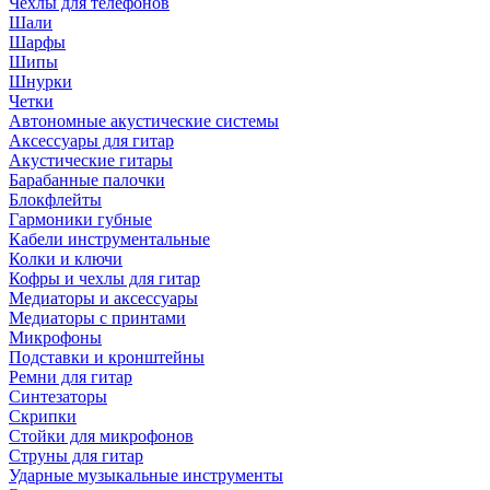
Чехлы для телефонов
Шали
Шарфы
Шипы
Шнурки
Четки
Автономные акустические системы
Аксессуары для гитар
Акустические гитары
Барабанные палочки
Блокфлейты
Гармоники губные
Кабели инструментальные
Колки и ключи
Кофры и чехлы для гитар
Медиаторы и аксессуары
Медиаторы с принтами
Микрофоны
Подставки и кронштейны
Ремни для гитар
Синтезаторы
Скрипки
Стойки для микрофонов
Струны для гитар
Ударные музыкальные инструменты