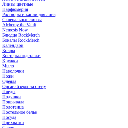
Линзы цветные
Парфюмерия
Растворы и капли для линз
Склеральные линзы
Alchemy the Vault
Nemesis Now
Блюдца RockMerch
Бокалы RockMerch
Календари
Ковры
Костеры-подставки
Кружки
Мыло
Наволочки
Ножи
Одеяла
Органайзеры на стену
Пледы
Подушки
Покрывала
Полотенца
Постельное белье
Посуда
Прихватки
Свечи