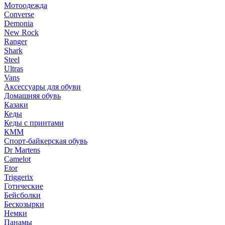
Мотоодежда
Converse
Demonia
New Rock
Ranger
Shark
Steel
Ultras
Vans
Аксессуары для обуви
Домашняя обувь
Казаки
Кеды
Кеды с принтами
КММ
Спорт-байкерская обувь
Dr Martens
Camelot
Etor
Triggerix
Готические
Бейсболки
Бескозырки
Немки
Панамы