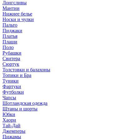
Лонгсливы
Мантии
Нижнее белье
Носки и чулки
Пальто
Пиджаки
Платья
Плащи
Поло
Рубашки
Свитера
Сюртук
Толстовки и балахоны
Топики и Бра
Туники
Фартуки
Футболки
Чапсы
Шотландская одежда
Штаны и шорты
Юбки
Хаори
Тай-Дай
Джемперы
Пижамы