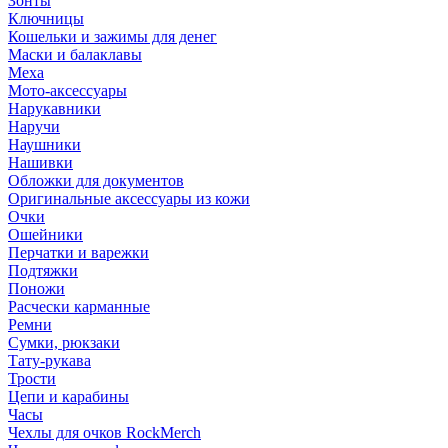
Зонты
Ключницы
Кошельки и зажимы для денег
Маски и балаклавы
Меха
Мото-аксессуары
Нарукавники
Наручи
Наушники
Нашивки
Обложки для документов
Оригинальные аксессуары из кожи
Очки
Ошейники
Перчатки и варежки
Подтяжки
Поножи
Расчески карманные
Ремни
Сумки, рюкзаки
Тату-рукава
Трости
Цепи и карабины
Часы
Чехлы для очков RockMerch