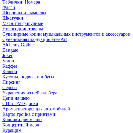
Таблички, Номера
Фляги
Шевроны и вымпелы
Шкатулки
Магниты фигурные
Новогодние товары
Сувенирные копии музыкальных инструментов и аксессуаров
Сувенирная продукция Free Art
Alchemy Gothic
Eastgate
Joker
Voron
Каффы
Кольца
Кулоны, подвески и бусы
Пирсинг
Серьги
Украшения из нейзильбера
Цепи на шею
CD и DVD диски
Ароматизаторы для автомобилей
Карты тройка с принтами
Коврики для мыши
Концертный мерч
Курящим