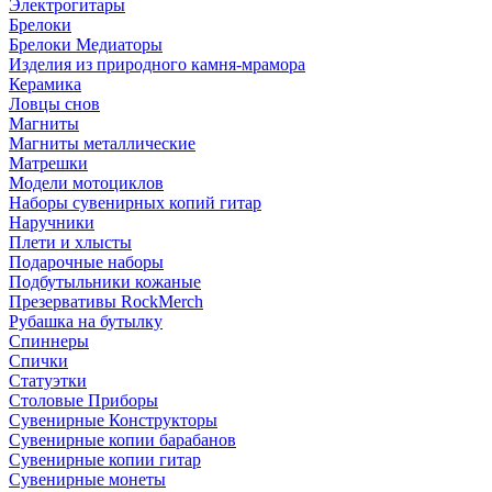
Электрогитары
Брелоки
Брелоки Медиаторы
Изделия из природного камня-мрамора
Керамика
Ловцы снов
Магниты
Магниты металлические
Матрешки
Модели мотоциклов
Наборы сувенирных копий гитар
Наручники
Плети и хлысты
Подарочные наборы
Подбутыльники кожаные
Презервативы RockMerch
Рубашка на бутылку
Спиннеры
Спички
Статуэтки
Столовые Приборы
Сувенирные Конструкторы
Сувенирные копии барабанов
Сувенирные копии гитар
Сувенирные монеты