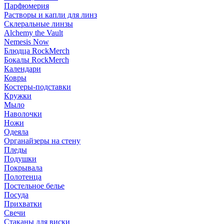
Парфюмерия
Растворы и капли для линз
Склеральные линзы
Alchemy the Vault
Nemesis Now
Блюдца RockMerch
Бокалы RockMerch
Календари
Ковры
Костеры-подставки
Кружки
Мыло
Наволочки
Ножи
Одеяла
Органайзеры на стену
Пледы
Подушки
Покрывала
Полотенца
Постельное белье
Посуда
Прихватки
Свечи
Стаканы для виски