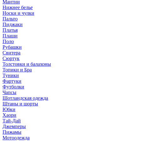
Мантии
Нижнее белье
Носки и чулки
Пальто
Пиджаки
Платья
Плащи
Поло
Рубашки
Свитера
Сюртук
Толстовки и балахоны
Топики и Бра
Туники
Фартуки
Футболки
Чапсы
Шотландская одежда
Штаны и шорты
Юбки
Хаори
Тай-Дай
Джемперы
Пижамы
Мотоодежда