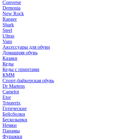
Converse
Demonia
New Rock
Ranger
Shark
Steel
Ultras
Vans
Аксессуары для обуви
Домашняя обувь
Казаки
Кеды
Кеды с принтами
КММ
Спорт-байкерская обувь
Dr Martens
Camelot
Etor
Triggerix
Готические
Бейсболки
Бескозырки
Немки
Панамы
Фуражки