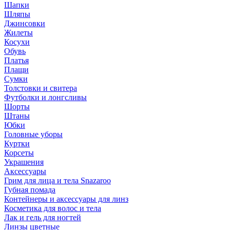
Шапки
Шляпы
Джинсовки
Жилеты
Косухи
Обувь
Платья
Плащи
Сумки
Толстовки и свитера
Футболки и лонгсливы
Шорты
Штаны
Юбки
Головные уборы
Куртки
Корсеты
Украшения
Аксессуары
Грим для лица и тела Snazaroo
Губная помада
Контейнеры и аксессуары для линз
Косметика для волос и тела
Лак и гель для ногтей
Линзы цветные