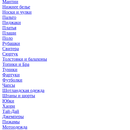
Мантии
Нижнее белье
Носки и чулки
Пальто
Пиджаки
Платья
Плащи
Поло
Рубашки
Свитера
Сюртук
Толстовки и балахоны
Топики и Бра
Туники
Фартуки
Футболки
Чапсы
Шотландская одежда
Штаны и шорты
Юбки
Хаори
Тай-Дай
Джемперы
Пижамы
Мотоодежда