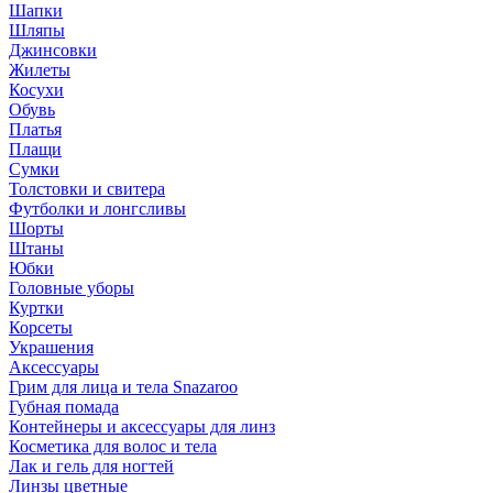
Шапки
Шляпы
Джинсовки
Жилеты
Косухи
Обувь
Платья
Плащи
Сумки
Толстовки и свитера
Футболки и лонгсливы
Шорты
Штаны
Юбки
Головные уборы
Куртки
Корсеты
Украшения
Аксессуары
Грим для лица и тела Snazaroo
Губная помада
Контейнеры и аксессуары для линз
Косметика для волос и тела
Лак и гель для ногтей
Линзы цветные