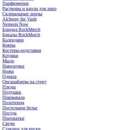
Парфюмерия
Растворы и капли для линз
Склеральные линзы
Alchemy the Vault
Nemesis Now
Блюдца RockMerch
Бокалы RockMerch
Календари
Ковры
Костеры-подставки
Кружки
Мыло
Наволочки
Ножи
Одеяла
Органайзеры на стену
Пледы
Подушки
Покрывала
Полотенца
Постельное белье
Посуда
Прихватки
Свечи
Стаканы для виски