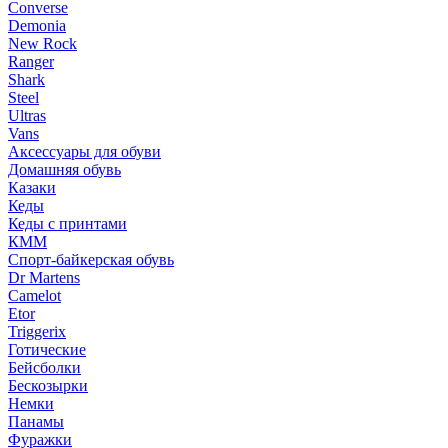
Converse
Demonia
New Rock
Ranger
Shark
Steel
Ultras
Vans
Аксессуары для обуви
Домашняя обувь
Казаки
Кеды
Кеды с принтами
КММ
Спорт-байкерская обувь
Dr Martens
Camelot
Etor
Triggerix
Готические
Бейсболки
Бескозырки
Немки
Панамы
Фуражки