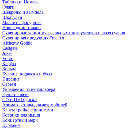
Таблички, Номера
Фляги
Шевроны и вымпелы
Шкатулки
Магниты фигурные
Новогодние товары
Сувенирные копии музыкальных инструментов и аксессуаров
Сувенирная продукция Free Art
Alchemy Gothic
Eastgate
Joker
Voron
Каффы
Кольца
Кулоны, подвески и бусы
Пирсинг
Серьги
Украшения из нейзильбера
Цепи на шею
CD и DVD диски
Ароматизаторы для автомобилей
Карты тройка с принтами
Коврики для мыши
Концертный мерч
Курящим