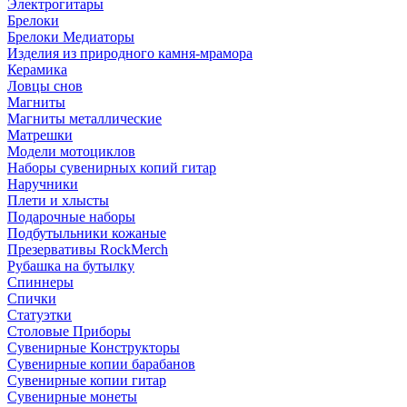
Электрогитары
Брелоки
Брелоки Медиаторы
Изделия из природного камня-мрамора
Керамика
Ловцы снов
Магниты
Магниты металлические
Матрешки
Модели мотоциклов
Наборы сувенирных копий гитар
Наручники
Плети и хлысты
Подарочные наборы
Подбутыльники кожаные
Презервативы RockMerch
Рубашка на бутылку
Спиннеры
Спички
Статуэтки
Столовые Приборы
Сувенирные Конструкторы
Сувенирные копии барабанов
Сувенирные копии гитар
Сувенирные монеты