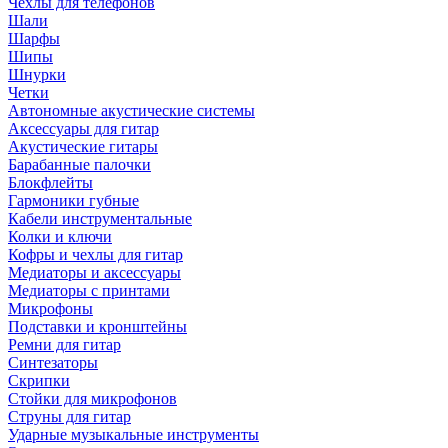
Чехлы для телефонов
Шали
Шарфы
Шипы
Шнурки
Четки
Автономные акустические системы
Аксессуары для гитар
Акустические гитары
Барабанные палочки
Блокфлейты
Гармоники губные
Кабели инструментальные
Колки и ключи
Кофры и чехлы для гитар
Медиаторы и аксессуары
Медиаторы с принтами
Микрофоны
Подставки и кронштейны
Ремни для гитар
Синтезаторы
Скрипки
Стойки для микрофонов
Струны для гитар
Ударные музыкальные инструменты