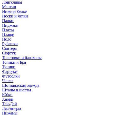
Лонгсливы
Мантии
Нижнее белье
Носки и чулки
Пальто
Пиджаки
Платья
Плащи
Поло
Рубашки
Свитера
Сюртук
Толстовки и балахоны
Топики и Бра
Туники
Фартуки
Футболки
Чапсы
Шотландская одежда
Штаны и шорты
Юбки
Хаори
Тай-Дай
Джемперы
Пижамы