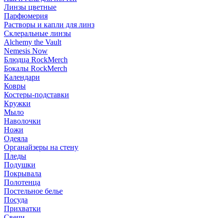
Линзы цветные
Парфюмерия
Растворы и капли для линз
Склеральные линзы
Alchemy the Vault
Nemesis Now
Блюдца RockMerch
Бокалы RockMerch
Календари
Ковры
Костеры-подставки
Кружки
Мыло
Наволочки
Ножи
Одеяла
Органайзеры на стену
Пледы
Подушки
Покрывала
Полотенца
Постельное белье
Посуда
Прихватки
Свечи