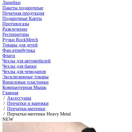
Линейки
Пакеты подарочные
Печатная продукция
Подарочные Карты
Противогазы
Развлечение
Респираторы
Ручки RockMerch
Товары для детей
Фан-атрибутика
Флаги
Чехлы для автомобилей
Чехлы для банки
Чехлы для чемоданов
Эксклюзивные товары
Виниловые пластинки
Компьютерная Мышь
Главная
/
Аксессуары
/
Перчатки и варежки
/
Перчатки-митенки
/
Перчатки-митенки Heavy Metal
NEW