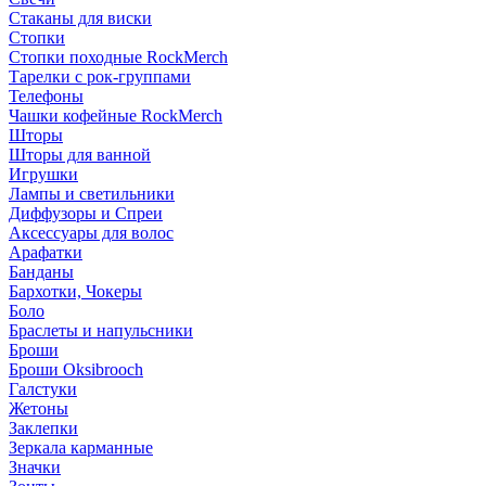
Стаканы для виски
Стопки
Стопки походные RockMerch
Тарелки с рок-группами
Телефоны
Чашки кофейные RockMerch
Шторы
Шторы для ванной
Игрушки
Лампы и светильники
Диффузоры и Спреи
Аксессуары для волос
Арафатки
Банданы
Бархотки, Чокеры
Боло
Браслеты и напульсники
Броши
Броши Oksibrooch
Галстуки
Жетоны
Заклепки
Зеркала карманные
Значки