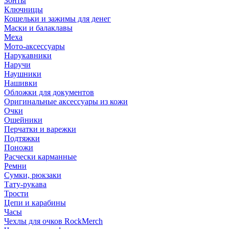
Зонты
Ключницы
Кошельки и зажимы для денег
Маски и балаклавы
Меха
Мото-аксессуары
Нарукавники
Наручи
Наушники
Нашивки
Обложки для документов
Оригинальные аксессуары из кожи
Очки
Ошейники
Перчатки и варежки
Подтяжки
Поножи
Расчески карманные
Ремни
Сумки, рюкзаки
Тату-рукава
Трости
Цепи и карабины
Часы
Чехлы для очков RockMerch