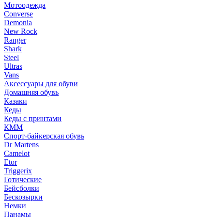
Мотоодежда
Converse
Demonia
New Rock
Ranger
Shark
Steel
Ultras
Vans
Аксессуары для обуви
Домашняя обувь
Казаки
Кеды
Кеды с принтами
КММ
Спорт-байкерская обувь
Dr Martens
Camelot
Etor
Triggerix
Готические
Бейсболки
Бескозырки
Немки
Панамы