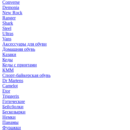
Converse
Demonia
New Rock
Ranger
Shark
Steel
Ultras
Vans
Аксессуары для обуви
Домашняя обувь
Казаки
Кеды
Кеды с принтами
КММ
Спорт-байкерская обувь
Dr Martens
Camelot
Etor
Triggerix
Готические
Бейсболки
Бескозырки
Немки
Панамы
Фуражки