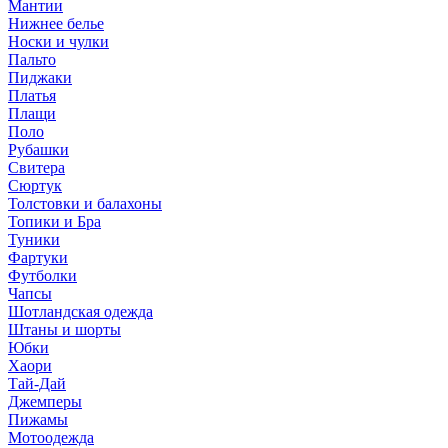
Мантии
Нижнее белье
Носки и чулки
Пальто
Пиджаки
Платья
Плащи
Поло
Рубашки
Свитера
Сюртук
Толстовки и балахоны
Топики и Бра
Туники
Фартуки
Футболки
Чапсы
Шотландская одежда
Штаны и шорты
Юбки
Хаори
Тай-Дай
Джемперы
Пижамы
Мотоодежда