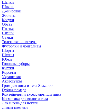
Шапки
Шляпы
Джинсовки
Жилеты
Косухи
Обувь
Платья
Плащи
Сумки
Толстовки и свитера
Футболки и лонгсливы
Шорты
Штаны
Юбки
Головные уборы
Куртки
Корсеты
Украшения
Аксессуары
Грим для лица и тела Snazaroo
Губная помада
Контейнеры и аксессуары для линз
Косметика для волос и тела
Лак и гель для ногтей
Линзы цветные