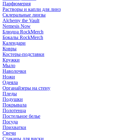
Парфюмерия
Растворы и капли для линз
Склеральные линзы
Alchemy the Vault
Nemesis Now
Блюдца RockMerch
Бокалы RockMerch
Календари
Ковры
Костеры-подставки
Кружки
Мыло
Наволочки
Ножи
Одеяла
Органайзеры на стену
Пледы
Подушки
Покрывала
Полотенца
Постельное белье
Посуда
Прихватки
Свечи
Стаканы для виски