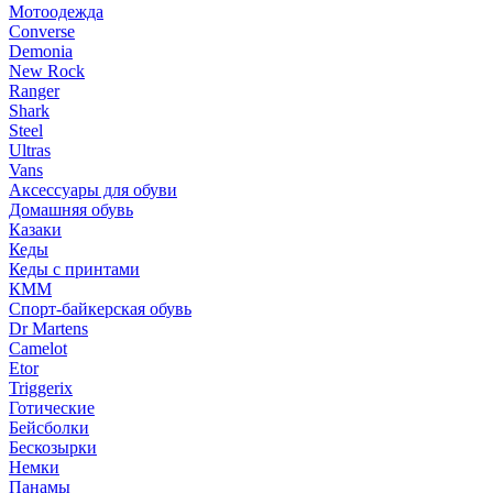
Мотоодежда
Converse
Demonia
New Rock
Ranger
Shark
Steel
Ultras
Vans
Аксессуары для обуви
Домашняя обувь
Казаки
Кеды
Кеды с принтами
КММ
Спорт-байкерская обувь
Dr Martens
Camelot
Etor
Triggerix
Готические
Бейсболки
Бескозырки
Немки
Панамы