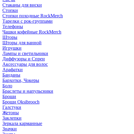
Стаканы для виски
Стопки
Стопки походные RockMerch
Тарелки с рок-группами
Телефоны
Чашки кофейные RockMerch
Шторы
Шторы для ванной
Игрушки
Лампы и светильники
Диффузоры и Спреи
Аксессуары для волос
Арафатки
Банданы
Бархотки, Чокеры
Боло
Браслеты и напульсники
Броши
Броши Oksibrooch
Галстуки
Жетоны
Заклепки
Зеркала карманные
Значки