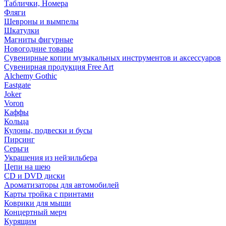
Таблички, Номера
Фляги
Шевроны и вымпелы
Шкатулки
Магниты фигурные
Новогодние товары
Сувенирные копии музыкальных инструментов и аксессуаров
Сувенирная продукция Free Art
Alchemy Gothic
Eastgate
Joker
Voron
Каффы
Кольца
Кулоны, подвески и бусы
Пирсинг
Серьги
Украшения из нейзильбера
Цепи на шею
CD и DVD диски
Ароматизаторы для автомобилей
Карты тройка с принтами
Коврики для мыши
Концертный мерч
Курящим