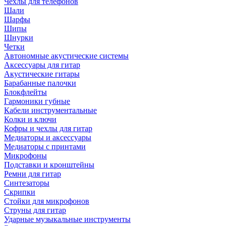
Чехлы для телефонов
Шали
Шарфы
Шипы
Шнурки
Четки
Автономные акустические системы
Аксессуары для гитар
Акустические гитары
Барабанные палочки
Блокфлейты
Гармоники губные
Кабели инструментальные
Колки и ключи
Кофры и чехлы для гитар
Медиаторы и аксессуары
Медиаторы с принтами
Микрофоны
Подставки и кронштейны
Ремни для гитар
Синтезаторы
Скрипки
Стойки для микрофонов
Струны для гитар
Ударные музыкальные инструменты