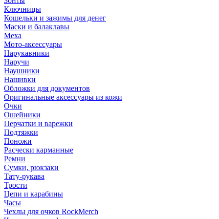
Зонты
Ключницы
Кошельки и зажимы для денег
Маски и балаклавы
Меха
Мото-аксессуары
Нарукавники
Наручи
Наушники
Нашивки
Обложки для документов
Оригинальные аксессуары из кожи
Очки
Ошейники
Перчатки и варежки
Подтяжки
Поножи
Расчески карманные
Ремни
Сумки, рюкзаки
Тату-рукава
Трости
Цепи и карабины
Часы
Чехлы для очков RockMerch