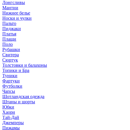
Лонгсливы
Мантии
Нижнее белье
Носки и чулки
Пальто
Пиджаки
Платья
Плащи
Поло
Рубашки
Свитера
Сюртук
Толстовки и балахоны
Топики и Бра
Туники
Фартуки
Футболки
Чапсы
Шотландская одежда
Штаны и шорты
Юбки
Хаори
Тай-Дай
Джемперы
Пижамы