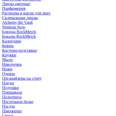
Линзы цветные
Парфюмерия
Растворы и капли для линз
Склеральные линзы
Alchemy the Vault
Nemesis Now
Блюдца RockMerch
Бокалы RockMerch
Календари
Ковры
Костеры-подставки
Кружки
Мыло
Наволочки
Ножи
Одеяла
Органайзеры на стену
Пледы
Подушки
Покрывала
Полотенца
Постельное белье
Посуда
Прихватки
Свечи