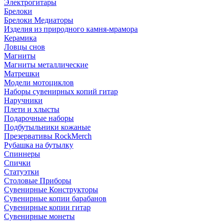
Электрогитары
Брелоки
Брелоки Медиаторы
Изделия из природного камня-мрамора
Керамика
Ловцы снов
Магниты
Магниты металлические
Матрешки
Модели мотоциклов
Наборы сувенирных копий гитар
Наручники
Плети и хлысты
Подарочные наборы
Подбутыльники кожаные
Презервативы RockMerch
Рубашка на бутылку
Спиннеры
Спички
Статуэтки
Столовые Приборы
Сувенирные Конструкторы
Сувенирные копии барабанов
Сувенирные копии гитар
Сувенирные монеты