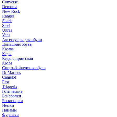
Converse
Demonia
New Rock
Ranger
Shark
Steel
Ultras
Vans
Аксессуары для обуви
Домашняя обувь
Казаки
Кеды
Кеды с принтами
КММ
Спорт-байкерская обувь
Dr Martens
Camelot
Etor
Triggerix
Готические
Бейсболки
Бескозырки
Немки
Панамы
Фуражки