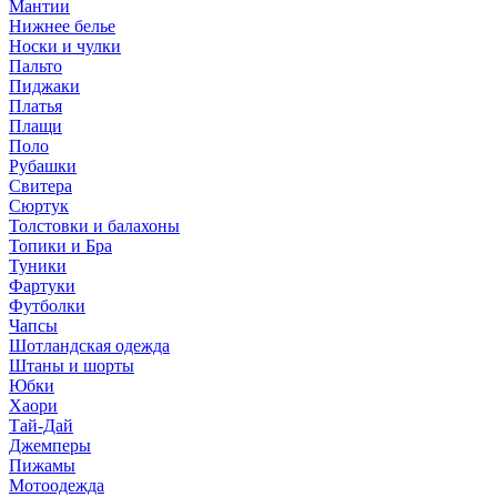
Мантии
Нижнее белье
Носки и чулки
Пальто
Пиджаки
Платья
Плащи
Поло
Рубашки
Свитера
Сюртук
Толстовки и балахоны
Топики и Бра
Туники
Фартуки
Футболки
Чапсы
Шотландская одежда
Штаны и шорты
Юбки
Хаори
Тай-Дай
Джемперы
Пижамы
Мотоодежда