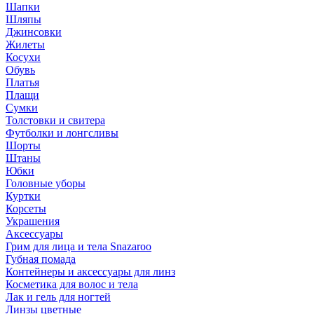
Шапки
Шляпы
Джинсовки
Жилеты
Косухи
Обувь
Платья
Плащи
Сумки
Толстовки и свитера
Футболки и лонгсливы
Шорты
Штаны
Юбки
Головные уборы
Куртки
Корсеты
Украшения
Аксессуары
Грим для лица и тела Snazaroo
Губная помада
Контейнеры и аксессуары для линз
Косметика для волос и тела
Лак и гель для ногтей
Линзы цветные