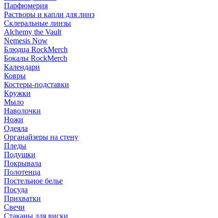
Парфюмерия
Растворы и капли для линз
Склеральные линзы
Alchemy the Vault
Nemesis Now
Блюдца RockMerch
Бокалы RockMerch
Календари
Ковры
Костеры-подставки
Кружки
Мыло
Наволочки
Ножи
Одеяла
Органайзеры на стену
Пледы
Подушки
Покрывала
Полотенца
Постельное белье
Посуда
Прихватки
Свечи
Стаканы для виски