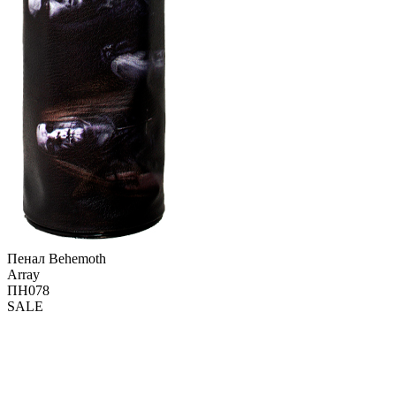
Пенал Behemoth
Array
ПН078
SALE