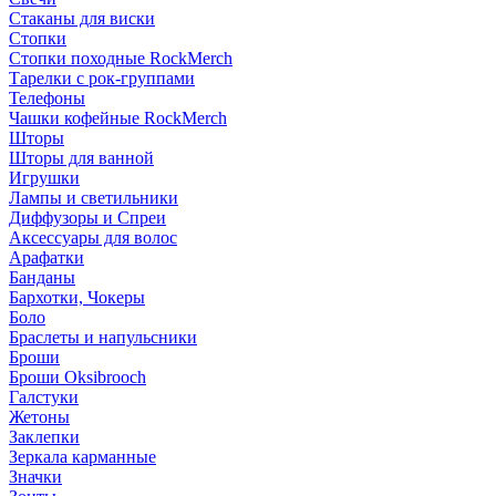
Стаканы для виски
Стопки
Стопки походные RockMerch
Тарелки с рок-группами
Телефоны
Чашки кофейные RockMerch
Шторы
Шторы для ванной
Игрушки
Лампы и светильники
Диффузоры и Спреи
Аксессуары для волос
Арафатки
Банданы
Бархотки, Чокеры
Боло
Браслеты и напульсники
Броши
Броши Oksibrooch
Галстуки
Жетоны
Заклепки
Зеркала карманные
Значки