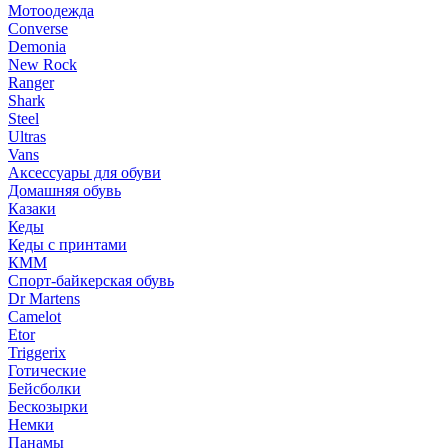
Мотоодежда
Converse
Demonia
New Rock
Ranger
Shark
Steel
Ultras
Vans
Аксессуары для обуви
Домашняя обувь
Казаки
Кеды
Кеды с принтами
КММ
Спорт-байкерская обувь
Dr Martens
Camelot
Etor
Triggerix
Готические
Бейсболки
Бескозырки
Немки
Панамы