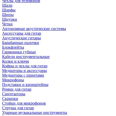
Чехлы для телефонов
Шали
Шарфы
Шипы
Шнурки
Четки
Автономные акустические системы
Аксессуары для гитар
Акустические гитары
Барабанные палочки
Блокфлейты
Гармоники губные
Кабели инструментальные
Колки и ключи
Кофры и чехлы для гитар
Медиаторы и аксессуары
Медиаторы с принтами
Микрофоны
Подставки и кронштейны
Ремни для гитар
Синтезаторы
Скрипки
Стойки для микрофонов
Струны для гитар
Ударные музыкальные инструменты