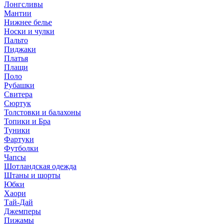
Лонгсливы
Мантии
Нижнее белье
Носки и чулки
Пальто
Пиджаки
Платья
Плащи
Поло
Рубашки
Свитера
Сюртук
Толстовки и балахоны
Топики и Бра
Туники
Фартуки
Футболки
Чапсы
Шотландская одежда
Штаны и шорты
Юбки
Хаори
Тай-Дай
Джемперы
Пижамы