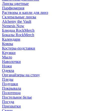
Линзы цветные
Парфюмерия
Растворы и капли для линз
Склеральные линзы
Alchemy the Vault
Nemesis Now
Блюдца RockMerch
Бокалы RockMerch
Календари
Ковры
Костеры-подставки
Кружки
Мыло
Наволочки
Ножи
Одеяла
Органайзеры на стену
Пледы
Подушки
Покрывала
Полотенца
Постельное белье
Посуда
Прихватки
Свечи