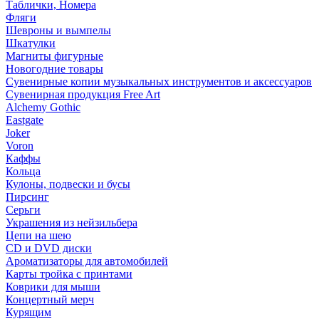
Таблички, Номера
Фляги
Шевроны и вымпелы
Шкатулки
Магниты фигурные
Новогодние товары
Сувенирные копии музыкальных инструментов и аксессуаров
Сувенирная продукция Free Art
Alchemy Gothic
Eastgate
Joker
Voron
Каффы
Кольца
Кулоны, подвески и бусы
Пирсинг
Серьги
Украшения из нейзильбера
Цепи на шею
CD и DVD диски
Ароматизаторы для автомобилей
Карты тройка с принтами
Коврики для мыши
Концертный мерч
Курящим