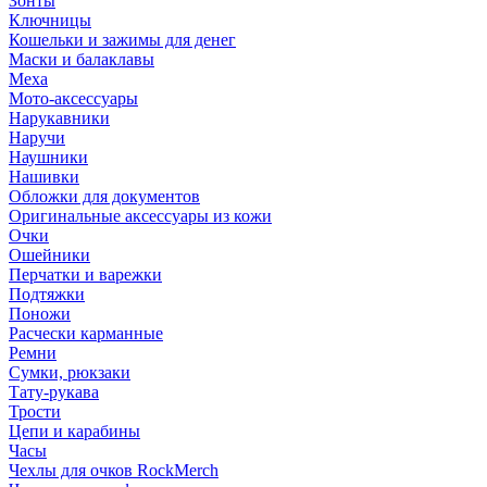
Зонты
Ключницы
Кошельки и зажимы для денег
Маски и балаклавы
Меха
Мото-аксессуары
Нарукавники
Наручи
Наушники
Нашивки
Обложки для документов
Оригинальные аксессуары из кожи
Очки
Ошейники
Перчатки и варежки
Подтяжки
Поножи
Расчески карманные
Ремни
Сумки, рюкзаки
Тату-рукава
Трости
Цепи и карабины
Часы
Чехлы для очков RockMerch