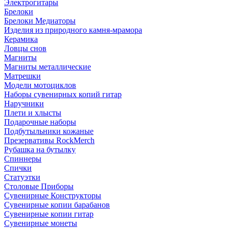
Электрогитары
Брелоки
Брелоки Медиаторы
Изделия из природного камня-мрамора
Керамика
Ловцы снов
Магниты
Магниты металлические
Матрешки
Модели мотоциклов
Наборы сувенирных копий гитар
Наручники
Плети и хлысты
Подарочные наборы
Подбутыльники кожаные
Презервативы RockMerch
Рубашка на бутылку
Спиннеры
Спички
Статуэтки
Столовые Приборы
Сувенирные Конструкторы
Сувенирные копии барабанов
Сувенирные копии гитар
Сувенирные монеты