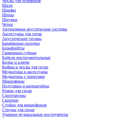
Чехлы для телефонов
Шали
Шарфы
Шипы
Шнурки
Четки
Автономные акустические системы
Аксессуары для гитар
Акустические гитары
Барабанные палочки
Блокфлейты
Гармоники губные
Кабели инструментальные
Колки и ключи
Кофры и чехлы для гитар
Медиаторы и аксессуары
Медиаторы с принтами
Микрофоны
Подставки и кронштейны
Ремни для гитар
Синтезаторы
Скрипки
Стойки для микрофонов
Струны для гитар
Ударные музыкальные инструменты