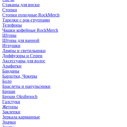
Стаканы для виски
Стопки
Стопки походные RockMerch
Тарелки с рок-группами
Телефоны
Чашки кофейные RockMerch
Шторы
Шторы для ванной
Игрушки
Лампы и светильники
Диффузоры и Спреи
Аксессуары для волос
Арафатки
Банданы
Бархотки, Чокеры
Боло
Браслеты и напульсники
Броши
Броши Oksibrooch
Галстуки
Жетоны
Заклепки
Зеркала карманные
Значки