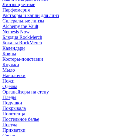
Линзы цветные
Парфюмерия
Растворы и капли для линз
Склеральные линзы
Alchemy the Vault
Nemesis Now
Блюдца RockMerch
Бокалы RockMerch
Календари
Ковры
Костеры-подставки
Кружки
Мыло
Наволочки
Ножи
Одеяла
Органайзеры на стену
Пледы
Подушки
Покрывала
Полотенца
Постельное белье
Посуда
Прихватки
Свечи