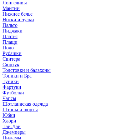
Лонгсливы
Мантии
Нижнее белье
Носки и чулки
Пальто
Пиджаки
Платья
Плащи
Поло
Рубашки
Свитера
Сюртук
Толстовки и балахоны
Топики и Бра
Туники
Фартуки
Футболки
Чапсы
Шотландская одежда
Штаны и шорты
Юбки
Хаори
Тай-Дай
Джемперы
Пижамы