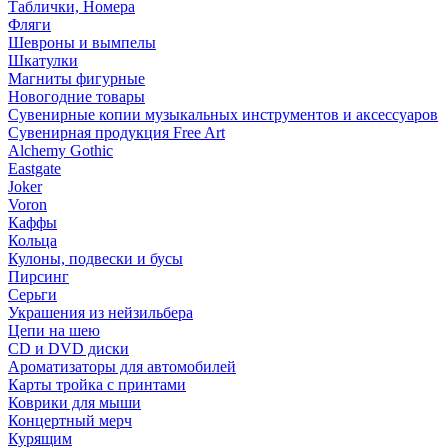
Таблички, Номера
Фляги
Шевроны и вымпелы
Шкатулки
Магниты фигурные
Новогодние товары
Сувенирные копии музыкальных инструментов и аксессуаров
Сувенирная продукция Free Art
Alchemy Gothic
Eastgate
Joker
Voron
Каффы
Кольца
Кулоны, подвески и бусы
Пирсинг
Серьги
Украшения из нейзильбера
Цепи на шею
CD и DVD диски
Ароматизаторы для автомобилей
Карты тройка с принтами
Коврики для мыши
Концертный мерч
Курящим