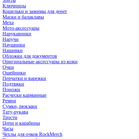
Зонты
Ключницы
Кошельки и зажимы для денег
Маски и балаклавы
Меха
Мото-аксессуары
Нарукавники
Наручи
Наушники
Нашивки
Обложки для документов
Оригинальные аксессуары из кожи
Очки
Ошейники
Перчатки и варежки
Подтяжки
Поножи
Расчески карманные
Ремни
Сумки, рюкзаки
Тату-рукава
Трости
Цепи и карабины
Часы
Чехлы для очков RockMerch