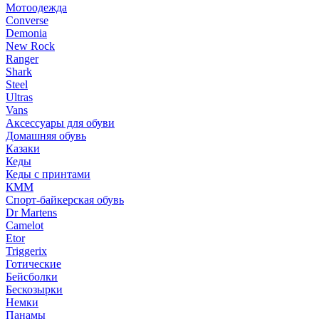
Мотоодежда
Converse
Demonia
New Rock
Ranger
Shark
Steel
Ultras
Vans
Аксессуары для обуви
Домашняя обувь
Казаки
Кеды
Кеды с принтами
КММ
Спорт-байкерская обувь
Dr Martens
Camelot
Etor
Triggerix
Готические
Бейсболки
Бескозырки
Немки
Панамы