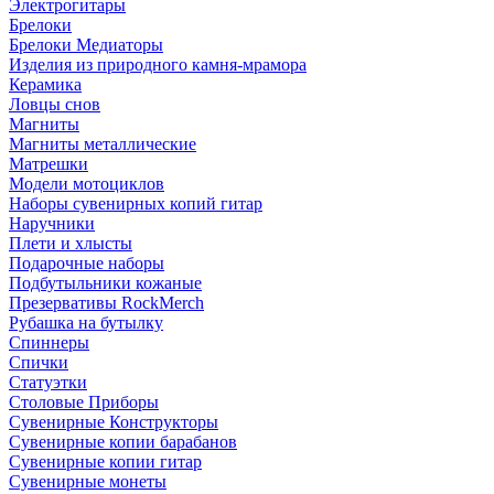
Электрогитары
Брелоки
Брелоки Медиаторы
Изделия из природного камня-мрамора
Керамика
Ловцы снов
Магниты
Магниты металлические
Матрешки
Модели мотоциклов
Наборы сувенирных копий гитар
Наручники
Плети и хлысты
Подарочные наборы
Подбутыльники кожаные
Презервативы RockMerch
Рубашка на бутылку
Спиннеры
Спички
Статуэтки
Столовые Приборы
Сувенирные Конструкторы
Сувенирные копии барабанов
Сувенирные копии гитар
Сувенирные монеты