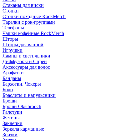
Стаканы для виски
Стопки
Стопки походные RockMerch
Тарелки с рок-группами
Телефоны
Чашки кофейные RockMerch
Шторы
Шторы для ванной
Игрушки
Лампы и светильники
Диффузоры и Спреи
Аксессуары для волос
Арафатки
Банданы
Бархотки, Чокеры
Боло
Браслеты и напульсники
Броши
Броши Oksibrooch
Галстуки
Жетоны
Заклепки
Зеркала карманные
Значки