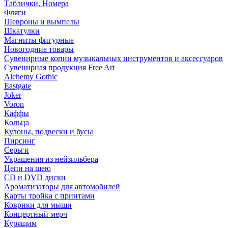
Таблички, Номера
Фляги
Шевроны и вымпелы
Шкатулки
Магниты фигурные
Новогодние товары
Сувенирные копии музыкальных инструментов и аксессуаров
Сувенирная продукция Free Art
Alchemy Gothic
Eastgate
Joker
Voron
Каффы
Кольца
Кулоны, подвески и бусы
Пирсинг
Серьги
Украшения из нейзильбера
Цепи на шею
CD и DVD диски
Ароматизаторы для автомобилей
Карты тройка с принтами
Коврики для мыши
Концертный мерч
Курящим