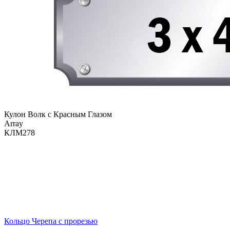
Кулон Волк с Красным Глазом
Array
КЛМ278
Кольцо Черепа с прорезью