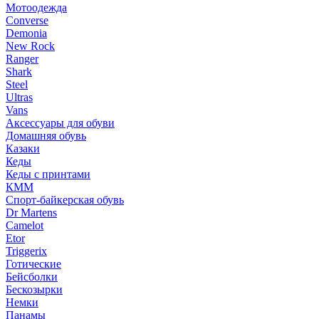
Мотоодежда
Converse
Demonia
New Rock
Ranger
Shark
Steel
Ultras
Vans
Аксессуары для обуви
Домашняя обувь
Казаки
Кеды
Кеды с принтами
КММ
Спорт-байкерская обувь
Dr Martens
Camelot
Etor
Triggerix
Готические
Бейсболки
Бескозырки
Немки
Панамы