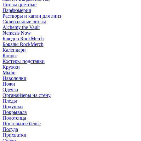
Линзы цветные
Парфюмерия
Растворы и капли для линз
Склеральные линзы
Alchemy the Vault
Nemesis Now
Блюдца RockMerch
Бокалы RockMerch
Календари
Ковры
Костеры-подставки
Кружки
Мыло
Наволочки
Ножи
Одеяла
Органайзеры на стену
Пледы
Подушки
Покрывала
Полотенца
Постельное белье
Посуда
Прихватки
Свечи