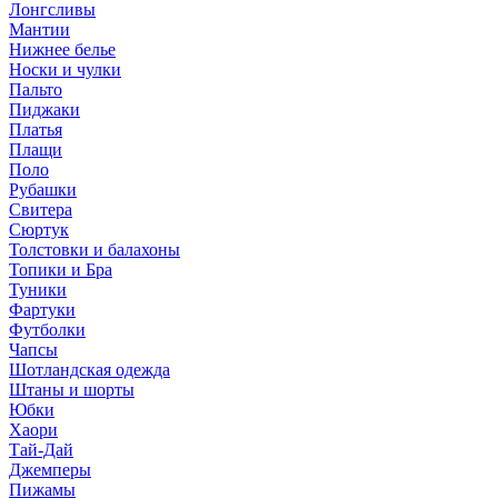
Лонгсливы
Мантии
Нижнее белье
Носки и чулки
Пальто
Пиджаки
Платья
Плащи
Поло
Рубашки
Свитера
Сюртук
Толстовки и балахоны
Топики и Бра
Туники
Фартуки
Футболки
Чапсы
Шотландская одежда
Штаны и шорты
Юбки
Хаори
Тай-Дай
Джемперы
Пижамы