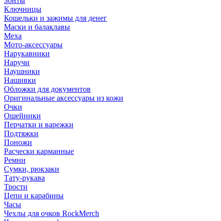
Зонты
Ключницы
Кошельки и зажимы для денег
Маски и балаклавы
Меха
Мото-аксессуары
Нарукавники
Наручи
Наушники
Нашивки
Обложки для документов
Оригинальные аксессуары из кожи
Очки
Ошейники
Перчатки и варежки
Подтяжки
Поножи
Расчески карманные
Ремни
Сумки, рюкзаки
Тату-рукава
Трости
Цепи и карабины
Часы
Чехлы для очков RockMerch