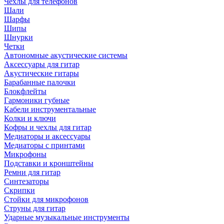
Чехлы для телефонов
Шали
Шарфы
Шипы
Шнурки
Четки
Автономные акустические системы
Аксессуары для гитар
Акустические гитары
Барабанные палочки
Блокфлейты
Гармоники губные
Кабели инструментальные
Колки и ключи
Кофры и чехлы для гитар
Медиаторы и аксессуары
Медиаторы с принтами
Микрофоны
Подставки и кронштейны
Ремни для гитар
Синтезаторы
Скрипки
Стойки для микрофонов
Струны для гитар
Ударные музыкальные инструменты