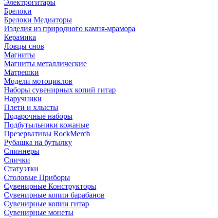
Электрогитары
Брелоки
Брелоки Медиаторы
Изделия из природного камня-мрамора
Керамика
Ловцы снов
Магниты
Магниты металлические
Матрешки
Модели мотоциклов
Наборы сувенирных копий гитар
Наручники
Плети и хлысты
Подарочные наборы
Подбутыльники кожаные
Презервативы RockMerch
Рубашка на бутылку
Спиннеры
Спички
Статуэтки
Столовые Приборы
Сувенирные Конструкторы
Сувенирные копии барабанов
Сувенирные копии гитар
Сувенирные монеты