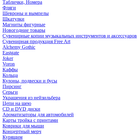
Таблички, Номера
Фляги
Шевроны и вымпелы
Шкатулки
Магниты фигурные
Новогодние товары
Сувенирные копии музыкальных инструментов и аксессуаров
Сувенирная продукция Free Art
Alchemy Gothic
Eastgate
Joker
Voron
Каффы
Кольца
Кулоны, подвески и бусы
Пирсинг
Серьги
Украшения из нейзильбера
Цепи на шею
CD и DVD диски
Ароматизаторы для автомобилей
Карты тройка с принтами
Коврики для мыши
Концертный мерч
Курящим