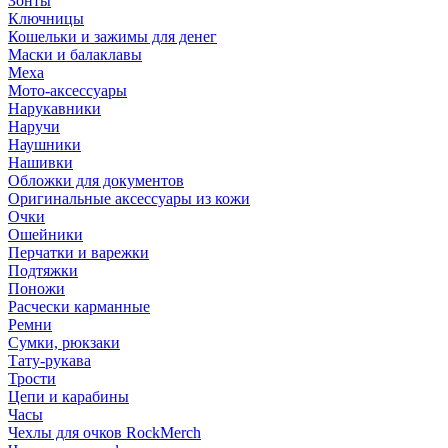
Зонты
Ключницы
Кошельки и зажимы для денег
Маски и балаклавы
Меха
Мото-аксессуары
Нарукавники
Наручи
Наушники
Нашивки
Обложки для документов
Оригинальные аксессуары из кожи
Очки
Ошейники
Перчатки и варежки
Подтяжки
Поножи
Расчески карманные
Ремни
Сумки, рюкзаки
Тату-рукава
Трости
Цепи и карабины
Часы
Чехлы для очков RockMerch