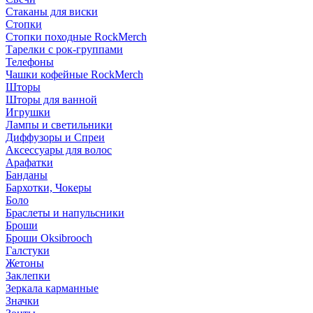
Стаканы для виски
Стопки
Стопки походные RockMerch
Тарелки с рок-группами
Телефоны
Чашки кофейные RockMerch
Шторы
Шторы для ванной
Игрушки
Лампы и светильники
Диффузоры и Спреи
Аксессуары для волос
Арафатки
Банданы
Бархотки, Чокеры
Боло
Браслеты и напульсники
Броши
Броши Oksibrooch
Галстуки
Жетоны
Заклепки
Зеркала карманные
Значки