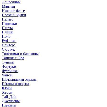
Лонгсливы
Мантии
Нижнее белье
Носки и чулки
Пальто
Пиджаки
Платья
Плащи
Поло
Рубашки
Свитера
Сюртук
Толстовки и балахоны
Топики и Бра
Туники
Фартуки
Футболки
Чапсы
Шотландская одежда
Штаны и шорты
Юбки
Хаори
Тай-Дай
Джемперы
Пижамы