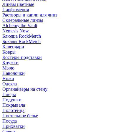
Линзы цветные
Парфюмерия
Растворы и капли для линз
Склеральные линзы
Alchemy the Vault
Nemesis Now
Блюдца RockMerch
Бокалы RockMerch
Календари
Ковры
Костеры-подставки
Кружки
Мыло
Наволочки
Ножи
Одеяла
Органайзеры на стену
Пледы
Подушки
Покрывала
Полотенца
Постельное белье
Посуда
Прихватки
Свечи