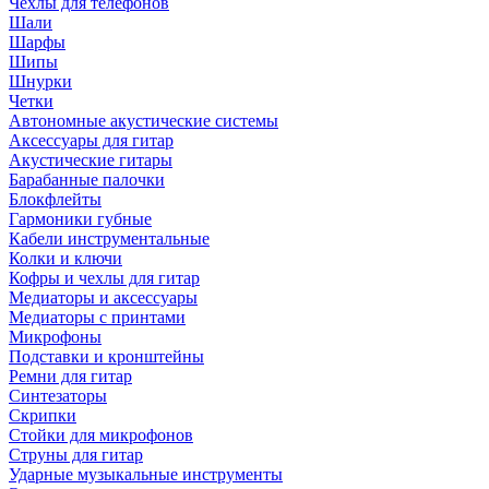
Чехлы для телефонов
Шали
Шарфы
Шипы
Шнурки
Четки
Автономные акустические системы
Аксессуары для гитар
Акустические гитары
Барабанные палочки
Блокфлейты
Гармоники губные
Кабели инструментальные
Колки и ключи
Кофры и чехлы для гитар
Медиаторы и аксессуары
Медиаторы с принтами
Микрофоны
Подставки и кронштейны
Ремни для гитар
Синтезаторы
Скрипки
Стойки для микрофонов
Струны для гитар
Ударные музыкальные инструменты