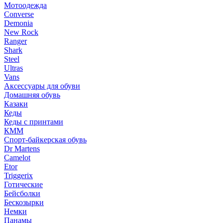
Мотоодежда
Converse
Demonia
New Rock
Ranger
Shark
Steel
Ultras
Vans
Аксессуары для обуви
Домашняя обувь
Казаки
Кеды
Кеды с принтами
КММ
Спорт-байкерская обувь
Dr Martens
Camelot
Etor
Triggerix
Готические
Бейсболки
Бескозырки
Немки
Панамы