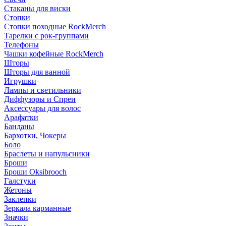
Стаканы для виски
Стопки
Стопки походные RockMerch
Тарелки с рок-группами
Телефоны
Чашки кофейные RockMerch
Шторы
Шторы для ванной
Игрушки
Лампы и светильники
Диффузоры и Спреи
Аксессуары для волос
Арафатки
Банданы
Бархотки, Чокеры
Боло
Браслеты и напульсники
Броши
Броши Oksibrooch
Галстуки
Жетоны
Заклепки
Зеркала карманные
Значки