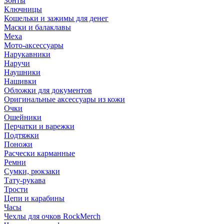
Зонты
Ключницы
Кошельки и зажимы для денег
Маски и балаклавы
Меха
Мото-аксессуары
Нарукавники
Наручи
Наушники
Нашивки
Обложки для документов
Оригинальные аксессуары из кожи
Очки
Ошейники
Перчатки и варежки
Подтяжки
Поножи
Расчески карманные
Ремни
Сумки, рюкзаки
Тату-рукава
Трости
Цепи и карабины
Часы
Чехлы для очков RockMerch