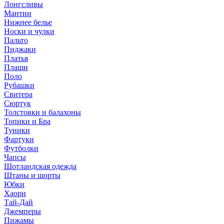
Лонгсливы
Мантии
Нижнее белье
Носки и чулки
Пальто
Пиджаки
Платья
Плащи
Поло
Рубашки
Свитера
Сюртук
Толстовки и балахоны
Топики и Бра
Туники
Фартуки
Футболки
Чапсы
Шотландская одежда
Штаны и шорты
Юбки
Хаори
Тай-Дай
Джемперы
Пижамы