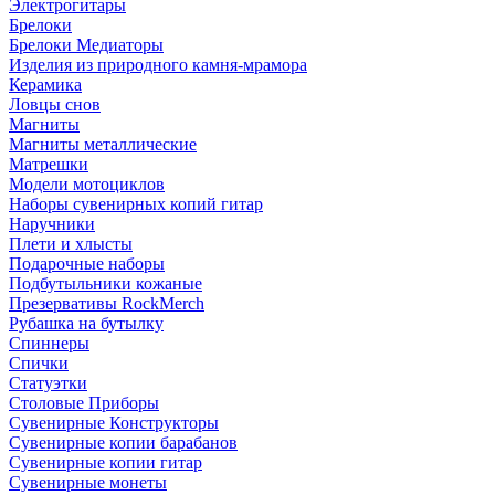
Электрогитары
Брелоки
Брелоки Медиаторы
Изделия из природного камня-мрамора
Керамика
Ловцы снов
Магниты
Магниты металлические
Матрешки
Модели мотоциклов
Наборы сувенирных копий гитар
Наручники
Плети и хлысты
Подарочные наборы
Подбутыльники кожаные
Презервативы RockMerch
Рубашка на бутылку
Спиннеры
Спички
Статуэтки
Столовые Приборы
Сувенирные Конструкторы
Сувенирные копии барабанов
Сувенирные копии гитар
Сувенирные монеты