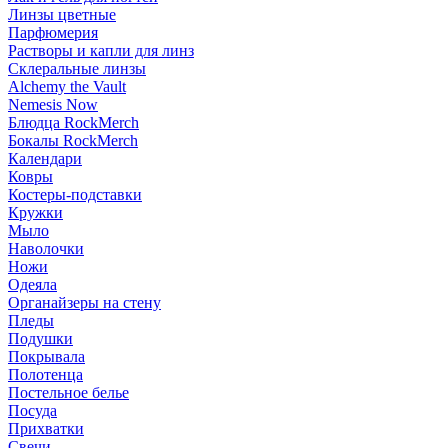
Линзы цветные
Парфюмерия
Растворы и капли для линз
Склеральные линзы
Alchemy the Vault
Nemesis Now
Блюдца RockMerch
Бокалы RockMerch
Календари
Ковры
Костеры-подставки
Кружки
Мыло
Наволочки
Ножи
Одеяла
Органайзеры на стену
Пледы
Подушки
Покрывала
Полотенца
Постельное белье
Посуда
Прихватки
Свечи