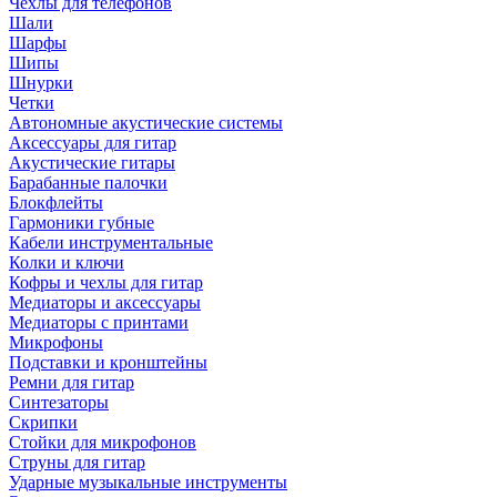
Чехлы для телефонов
Шали
Шарфы
Шипы
Шнурки
Четки
Автономные акустические системы
Аксессуары для гитар
Акустические гитары
Барабанные палочки
Блокфлейты
Гармоники губные
Кабели инструментальные
Колки и ключи
Кофры и чехлы для гитар
Медиаторы и аксессуары
Медиаторы с принтами
Микрофоны
Подставки и кронштейны
Ремни для гитар
Синтезаторы
Скрипки
Стойки для микрофонов
Струны для гитар
Ударные музыкальные инструменты