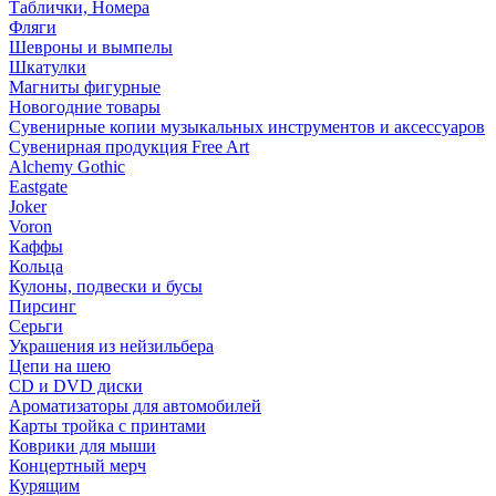
Таблички, Номера
Фляги
Шевроны и вымпелы
Шкатулки
Магниты фигурные
Новогодние товары
Сувенирные копии музыкальных инструментов и аксессуаров
Сувенирная продукция Free Art
Alchemy Gothic
Eastgate
Joker
Voron
Каффы
Кольца
Кулоны, подвески и бусы
Пирсинг
Серьги
Украшения из нейзильбера
Цепи на шею
CD и DVD диски
Ароматизаторы для автомобилей
Карты тройка с принтами
Коврики для мыши
Концертный мерч
Курящим