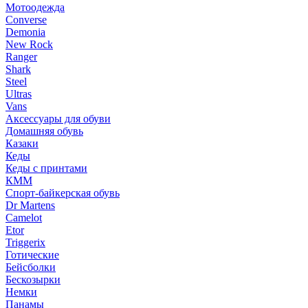
Мотоодежда
Converse
Demonia
New Rock
Ranger
Shark
Steel
Ultras
Vans
Аксессуары для обуви
Домашняя обувь
Казаки
Кеды
Кеды с принтами
КММ
Спорт-байкерская обувь
Dr Martens
Camelot
Etor
Triggerix
Готические
Бейсболки
Бескозырки
Немки
Панамы