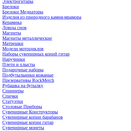
Электрогитары
Брелоки
Брелоки Медиаторы
Изделия из природного камня-мрамора
Керамика
Ловцы снов
Магниты
Магниты металлические
Матрешки
Модели мотоциклов
Наборы сувенирных копий гитар
Наручники
Плети и хлысты
Подарочные наборы
Подбутыльники кожаные
Презервативы RockMerch
Рубашка на бутылку
Спиннеры
Спички
Статуэтки
Столовые Приборы
Сувенирные Конструкторы
Сувенирные копии барабанов
Сувенирные копии гитар
Сувенирные монеты