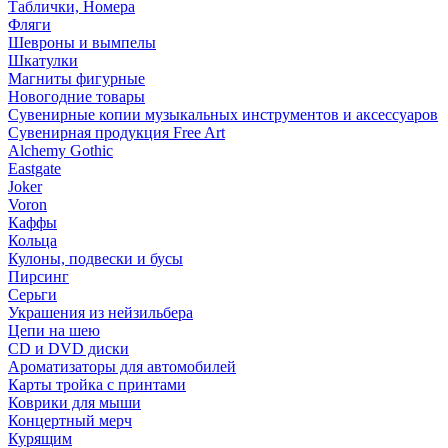
Таблички, Номера
Фляги
Шевроны и вымпелы
Шкатулки
Магниты фигурные
Новогодние товары
Сувенирные копии музыкальных инструментов и аксессуаров
Сувенирная продукция Free Art
Alchemy Gothic
Eastgate
Joker
Voron
Каффы
Кольца
Кулоны, подвески и бусы
Пирсинг
Серьги
Украшения из нейзильбера
Цепи на шею
CD и DVD диски
Ароматизаторы для автомобилей
Карты тройка с принтами
Коврики для мыши
Концертный мерч
Курящим