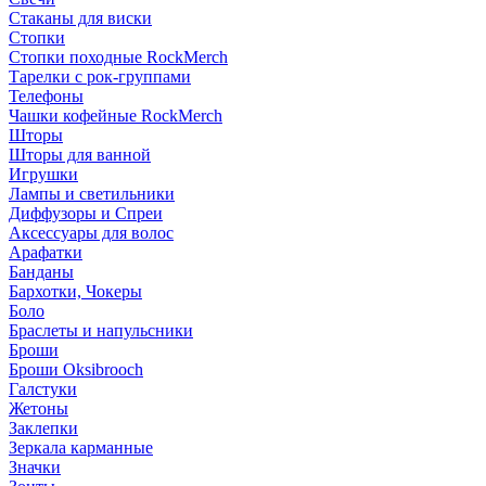
Стаканы для виски
Стопки
Стопки походные RockMerch
Тарелки с рок-группами
Телефоны
Чашки кофейные RockMerch
Шторы
Шторы для ванной
Игрушки
Лампы и светильники
Диффузоры и Спреи
Аксессуары для волос
Арафатки
Банданы
Бархотки, Чокеры
Боло
Браслеты и напульсники
Броши
Броши Oksibrooch
Галстуки
Жетоны
Заклепки
Зеркала карманные
Значки