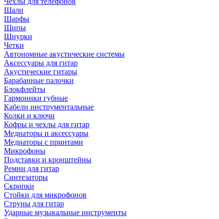
Чехлы для телефонов
Шали
Шарфы
Шипы
Шнурки
Четки
Автономные акустические системы
Аксессуары для гитар
Акустические гитары
Барабанные палочки
Блокфлейты
Гармоники губные
Кабели инструментальные
Колки и ключи
Кофры и чехлы для гитар
Медиаторы и аксессуары
Медиаторы с принтами
Микрофоны
Подставки и кронштейны
Ремни для гитар
Синтезаторы
Скрипки
Стойки для микрофонов
Струны для гитар
Ударные музыкальные инструменты