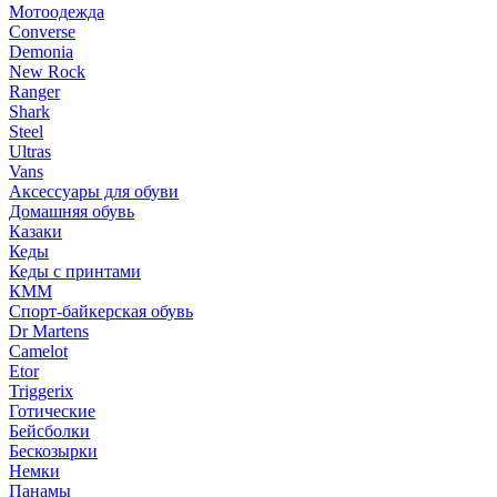
Мотоодежда
Converse
Demonia
New Rock
Ranger
Shark
Steel
Ultras
Vans
Аксессуары для обуви
Домашняя обувь
Казаки
Кеды
Кеды с принтами
КММ
Спорт-байкерская обувь
Dr Martens
Camelot
Etor
Triggerix
Готические
Бейсболки
Бескозырки
Немки
Панамы