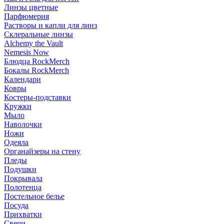
Линзы цветные
Парфюмерия
Растворы и капли для линз
Склеральные линзы
Alchemy the Vault
Nemesis Now
Блюдца RockMerch
Бокалы RockMerch
Календари
Ковры
Костеры-подставки
Кружки
Мыло
Наволочки
Ножи
Одеяла
Органайзеры на стену
Пледы
Подушки
Покрывала
Полотенца
Постельное белье
Посуда
Прихватки
Свечи