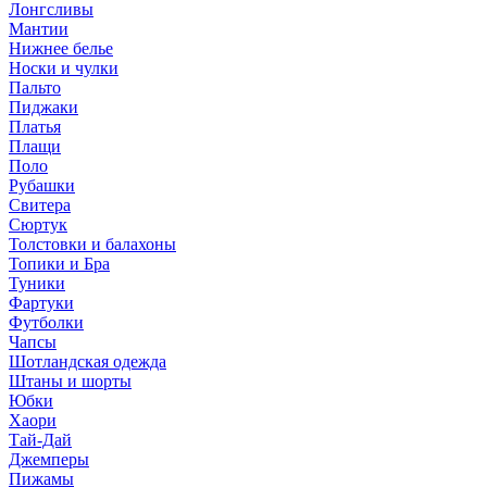
Лонгсливы
Мантии
Нижнее белье
Носки и чулки
Пальто
Пиджаки
Платья
Плащи
Поло
Рубашки
Свитера
Сюртук
Толстовки и балахоны
Топики и Бра
Туники
Фартуки
Футболки
Чапсы
Шотландская одежда
Штаны и шорты
Юбки
Хаори
Тай-Дай
Джемперы
Пижамы