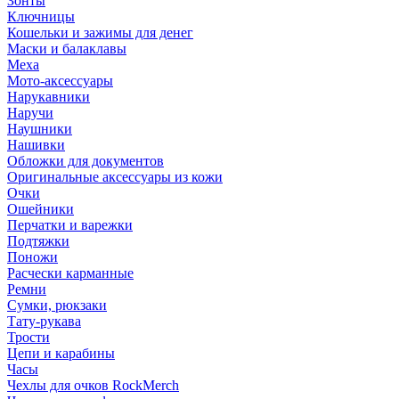
Зонты
Ключницы
Кошельки и зажимы для денег
Маски и балаклавы
Меха
Мото-аксессуары
Нарукавники
Наручи
Наушники
Нашивки
Обложки для документов
Оригинальные аксессуары из кожи
Очки
Ошейники
Перчатки и варежки
Подтяжки
Поножи
Расчески карманные
Ремни
Сумки, рюкзаки
Тату-рукава
Трости
Цепи и карабины
Часы
Чехлы для очков RockMerch