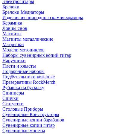
Электрогитары
Брелоки
Брелоки Медиаторы
Изделия из природного камня-мрамора
Керамика
Ловцы снов
Магниты
Магниты металлические
Матрешки
Модели мотоциклов
Наборы сувенирных копий гитар
Наручники
Плети и хлысты
Подарочные наборы
Подбутыльники кожаные
Презервативы RockMerch
Рубашка на бутылку
Спиннеры
Спички
Статуэтки
Столовые Приборы
Сувенирные Конструкторы
Сувенирные копии барабанов
Сувенирные копии гитар
Сувенирные монеты