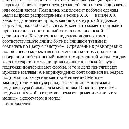
Перекидываются через плечи; сзади обычно перекрещиваются
или соединяются. Появились как элемент рабочей одежды.
Были широко распространены в конце XIX — начале XX
века, когда ношение прикрывающих их курток (пиджаков,
сюртуков) было обязательным. В какой-то момент подтяжки
превратились в признанный символ американской
деловитости. Качественные подтяжки должны иметь
соответствующую длину, быть не слишком тугими и
совпадать по цвету с галстуком. Стремление к равноправию
полов внесло коррективы и в женский костюм: подтяжки
совершили победоносный рывок в мир женской моды. Ни для
кого не секрет, что тесно прилегающие к женcкой груди
подтяжки подчёркивают формы, и то и дело притягивают
мужские взгляды. А непринуждённо болтающиеся на бёдрах
подтяжки только усиливают впечатление! Многие
законодатели моды уверены, что женщинам подтяжки
подходят куда больше, чем мужчинам. В настоящее время
подтяжки в яркой расцветке время от времени становятся
модным аксессуаром в молод
Нет в наличии