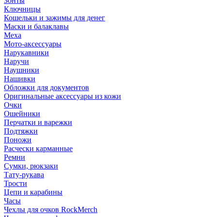
Зонты
Ключницы
Кошельки и зажимы для денег
Маски и балаклавы
Меха
Мото-аксессуары
Нарукавники
Наручи
Наушники
Нашивки
Обложки для документов
Оригинальные аксессуары из кожи
Очки
Ошейники
Перчатки и варежки
Подтяжки
Поножи
Расчески карманные
Ремни
Сумки, рюкзаки
Тату-рукава
Трости
Цепи и карабины
Часы
Чехлы для очков RockMerch