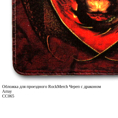
Обложка для проездного RockMerch Череп с драконом
Array
CC065