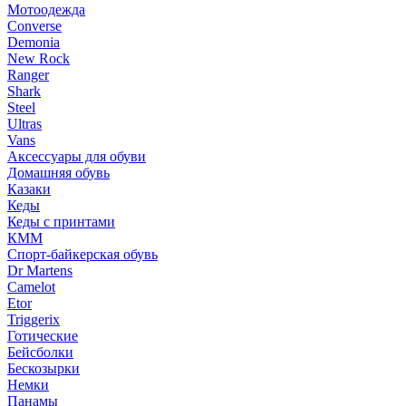
Мотоодежда
Converse
Demonia
New Rock
Ranger
Shark
Steel
Ultras
Vans
Аксессуары для обуви
Домашняя обувь
Казаки
Кеды
Кеды с принтами
КММ
Спорт-байкерская обувь
Dr Martens
Camelot
Etor
Triggerix
Готические
Бейсболки
Бескозырки
Немки
Панамы