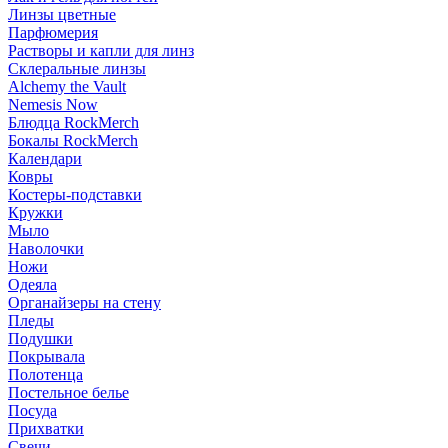
Линзы цветные
Парфюмерия
Растворы и капли для линз
Склеральные линзы
Alchemy the Vault
Nemesis Now
Блюдца RockMerch
Бокалы RockMerch
Календари
Ковры
Костеры-подставки
Кружки
Мыло
Наволочки
Ножи
Одеяла
Органайзеры на стену
Пледы
Подушки
Покрывала
Полотенца
Постельное белье
Посуда
Прихватки
Свечи