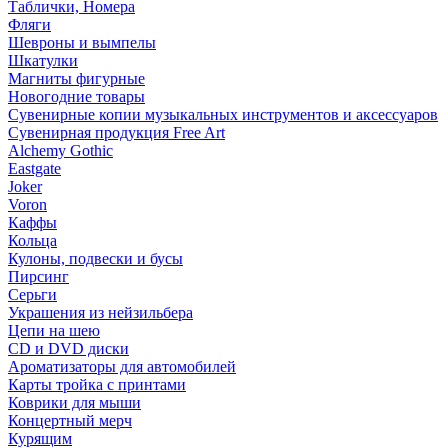
Таблички, Номера
Фляги
Шевроны и вымпелы
Шкатулки
Магниты фигурные
Новогодние товары
Сувенирные копии музыкальных инструментов и аксессуаров
Сувенирная продукция Free Art
Alchemy Gothic
Eastgate
Joker
Voron
Каффы
Кольца
Кулоны, подвески и бусы
Пирсинг
Серьги
Украшения из нейзильбера
Цепи на шею
CD и DVD диски
Ароматизаторы для автомобилей
Карты тройка с принтами
Коврики для мыши
Концертный мерч
Курящим