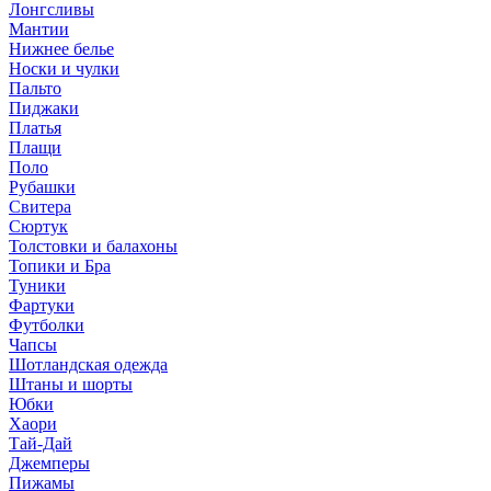
Лонгсливы
Мантии
Нижнее белье
Носки и чулки
Пальто
Пиджаки
Платья
Плащи
Поло
Рубашки
Свитера
Сюртук
Толстовки и балахоны
Топики и Бра
Туники
Фартуки
Футболки
Чапсы
Шотландская одежда
Штаны и шорты
Юбки
Хаори
Тай-Дай
Джемперы
Пижамы