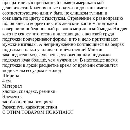
превратились в признанный символ американской
деловитости. Качественные подтяжки должны иметь
соответствующую длину, быть не слишком тугими и
совпадать по цвету с галстуком. Стремление к равноправию
полов внесло коррективы и в женский костюм: подтяжки
совершили победоносный рывок в мир женской моды. Ни для
кого не секрет, что тесно прилегающие к женcкой груди
подтяжки подчёркивают формы, и то и дело притягивают
мужские взгляды. А непринуждённо болтающиеся на бёдрах
подтяжки только усиливают впечатление! Многие
законодатели моды уверены, что женщинам подтяжки
подходят куда больше, чем мужчинам. В настоящее время
подтяжки в яркой расцветке время от времени становятся
модным аксессуаром в молод
Ширина
4 см.
Материал
хлопок, спандекс, резинки.
Элементы
застёжки стального цвета
Развернуть характеристики
С ЭТИМ ТОВАРОМ ПОКУПАЮТ