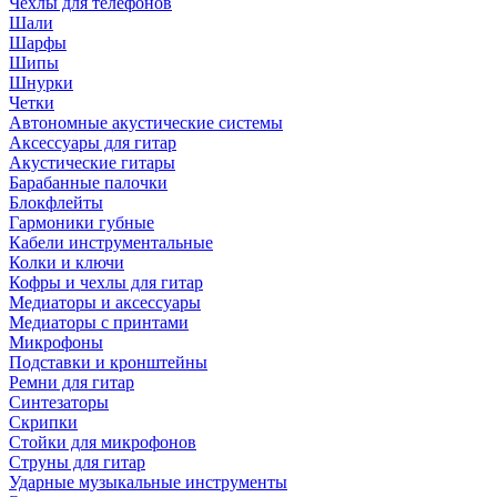
Чехлы для телефонов
Шали
Шарфы
Шипы
Шнурки
Четки
Автономные акустические системы
Аксессуары для гитар
Акустические гитары
Барабанные палочки
Блокфлейты
Гармоники губные
Кабели инструментальные
Колки и ключи
Кофры и чехлы для гитар
Медиаторы и аксессуары
Медиаторы с принтами
Микрофоны
Подставки и кронштейны
Ремни для гитар
Синтезаторы
Скрипки
Стойки для микрофонов
Струны для гитар
Ударные музыкальные инструменты