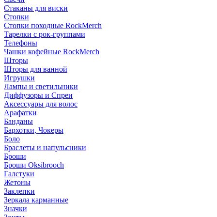
Стаканы для виски
Стопки
Стопки походные RockMerch
Тарелки с рок-группами
Телефоны
Чашки кофейные RockMerch
Шторы
Шторы для ванной
Игрушки
Лампы и светильники
Диффузоры и Спреи
Аксессуары для волос
Арафатки
Банданы
Бархотки, Чокеры
Боло
Браслеты и напульсники
Броши
Броши Oksibrooch
Галстуки
Жетоны
Заклепки
Зеркала карманные
Значки