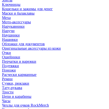
Зонты
Ключницы
Кошельки и зажимы для денег
Маски и балаклавы
Меха
Мото-аксессуары
Нарукавники
Наручи
Наушники
Нашивки
Обложки для документов
Оригинальные аксессуары из кожи
Очки
Ошейники
Перчатки и варежки
Подтяжки
Поножи
Расчески карманные
Ремни
Сумки, рюкзаки
Тату-рукава
Трости
Цепи и карабины
Часы
Чехлы для очков RockMerch