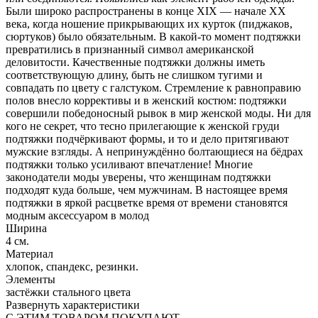
Были широко распространены в конце XIX — начале XX
века, когда ношение прикрывающих их курток (пиджаков,
сюртуков) было обязательным. В какой-то момент подтяжки
превратились в признанный символ американской
деловитости. Качественные подтяжки должны иметь
соответствующую длину, быть не слишком тугими и
совпадать по цвету с галстуком. Стремление к равноправию
полов внесло коррективы и в женский костюм: подтяжки
совершили победоносный рывок в мир женской моды. Ни для
кого не секрет, что тесно прилегающие к женcкой груди
подтяжки подчёркивают формы, и то и дело притягивают
мужские взгляды. А непринуждённо болтающиеся на бёдрах
подтяжки только усиливают впечатление! Многие
законодатели моды уверены, что женщинам подтяжки
подходят куда больше, чем мужчинам. В настоящее время
подтяжки в яркой расцветке время от времени становятся
модным аксессуаром в молод
Ширина
4 см.
Материал
хлопок, спандекс, резинки.
Элементы
застёжки стального цвета
Развернуть характеристики
С ЭТИМ ТОВАРОМ ПОКУПАЮТ