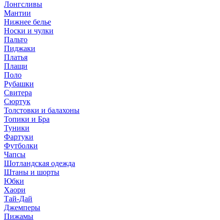
Лонгсливы
Мантии
Нижнее белье
Носки и чулки
Пальто
Пиджаки
Платья
Плащи
Поло
Рубашки
Свитера
Сюртук
Толстовки и балахоны
Топики и Бра
Туники
Фартуки
Футболки
Чапсы
Шотландская одежда
Штаны и шорты
Юбки
Хаори
Тай-Дай
Джемперы
Пижамы