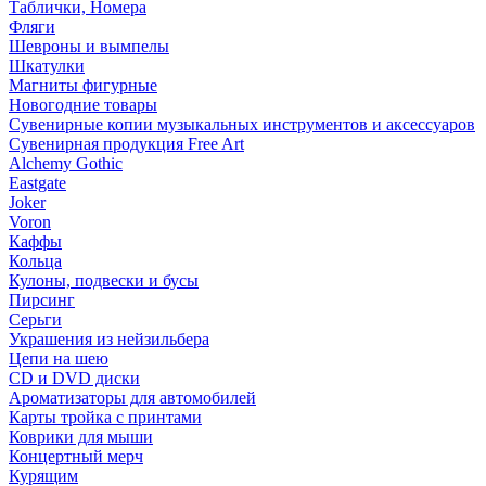
Таблички, Номера
Фляги
Шевроны и вымпелы
Шкатулки
Магниты фигурные
Новогодние товары
Сувенирные копии музыкальных инструментов и аксессуаров
Сувенирная продукция Free Art
Alchemy Gothic
Eastgate
Joker
Voron
Каффы
Кольца
Кулоны, подвески и бусы
Пирсинг
Серьги
Украшения из нейзильбера
Цепи на шею
CD и DVD диски
Ароматизаторы для автомобилей
Карты тройка с принтами
Коврики для мыши
Концертный мерч
Курящим