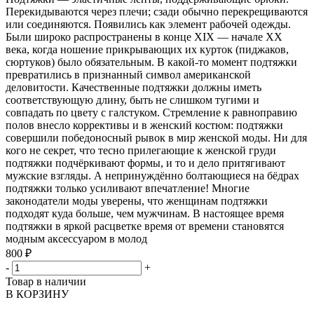
Перекидываются через плечи; сзади обычно перекрещиваются
или соединяются. Появились как элемент рабочей одежды.
Были широко распространены в конце XIX — начале XX
века, когда ношение прикрывающих их курток (пиджаков,
сюртуков) было обязательным. В какой-то момент подтяжки
превратились в признанный символ американской
деловитости. Качественные подтяжки должны иметь
соответствующую длину, быть не слишком тугими и
совпадать по цвету с галстуком. Стремление к равноправию
полов внесло коррективы и в женский костюм: подтяжки
совершили победоносный рывок в мир женской моды. Ни для
кого не секрет, что тесно прилегающие к женcкой груди
подтяжки подчёркивают формы, и то и дело притягивают
мужские взгляды. А непринуждённо болтающиеся на бёдрах
подтяжки только усиливают впечатление! Многие
законодатели моды уверены, что женщинам подтяжки
подходят куда больше, чем мужчинам. В настоящее время
подтяжки в яркой расцветке время от времени становятся
модным аксессуаром в молод
800 ₽
-
+
Товар в наличии
В КОРЗИНУ