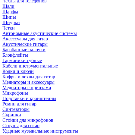
Чехлы для телефонов
Шали
Шарфы
Шипы
Шнурки
Четки
Автономные акустические системы
Аксессуары для гитар
Акустические гитары
Барабанные палочки
Блокфлейты
Гармоники губные
Кабели инструментальные
Колки и ключи
Кофры и чехлы для гитар
Медиаторы и аксессуары
Медиаторы с принтами
Микрофоны
Подставки и кронштейны
Ремни для гитар
Синтезаторы
Скрипки
Стойки для микрофонов
Струны для гитар
Ударные музыкальные инструменты