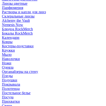
Линзы цветные
Парфюмерия
Растворы и капли для линз
Склеральные линзы
Alchemy the Vault
Nemesis Now
Блюдца RockMerch
Бокалы RockMerch
Календари
Ковры
Костеры-подставки
Кружки
Мыло
Наволочки
Ножи
Одеяла
Органайзеры на стену
Пледы
Подушки
Покрывала
Полотенца
Постельное белье
Посуда
Прихватки
Свечи