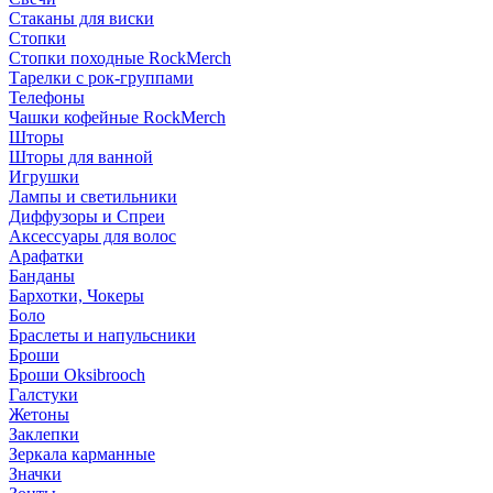
Стаканы для виски
Стопки
Стопки походные RockMerch
Тарелки с рок-группами
Телефоны
Чашки кофейные RockMerch
Шторы
Шторы для ванной
Игрушки
Лампы и светильники
Диффузоры и Спреи
Аксессуары для волос
Арафатки
Банданы
Бархотки, Чокеры
Боло
Браслеты и напульсники
Броши
Броши Oksibrooch
Галстуки
Жетоны
Заклепки
Зеркала карманные
Значки