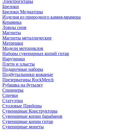
Электрогитары
Брелоки
Брелоки Медиаторы
Изделия из природного камня-мрамора
Керамика
Ловцы снов
Магниты
Магниты металлические
Матрешки
Модели мотоциклов
Наборы сувенирных копий гитар
Наручники
Плети и хлысты
Подарочные наборы
Подбутыльники кожаные
Презервативы RockMerch
Рубашка на бутылку
Спиннеры
Спички
Статуэтки
Столовые Приборы
Сувенирные Конструкторы
Сувенирные копии барабанов
Сувенирные копии гитар
Сувенирные монеты