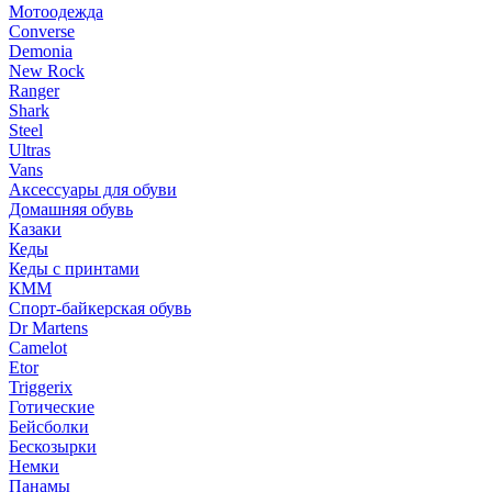
Мотоодежда
Converse
Demonia
New Rock
Ranger
Shark
Steel
Ultras
Vans
Аксессуары для обуви
Домашняя обувь
Казаки
Кеды
Кеды с принтами
КММ
Спорт-байкерская обувь
Dr Martens
Camelot
Etor
Triggerix
Готические
Бейсболки
Бескозырки
Немки
Панамы