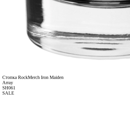
Стопка RockMerch Iron Maiden
Array
SH061
SALE