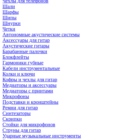
Чехлы для телефонов
Шали
Шарфы
Шипы
Шнурки
Четки
Автономные акустические системы
Аксессуары для гитар
Акустические гитары
Барабанные палочки
Блокфлейты
Гармоники губные
Кабели инструментальные
Колки и ключи
Кофры и чехлы для гитар
Медиаторы и аксессуары
Медиаторы с принтами
Микрофоны
Подставки и кронштейны
Ремни для гитар
Синтезаторы
Скрипки
Стойки для микрофонов
Струны для гитар
Ударные музыкальные инструменты