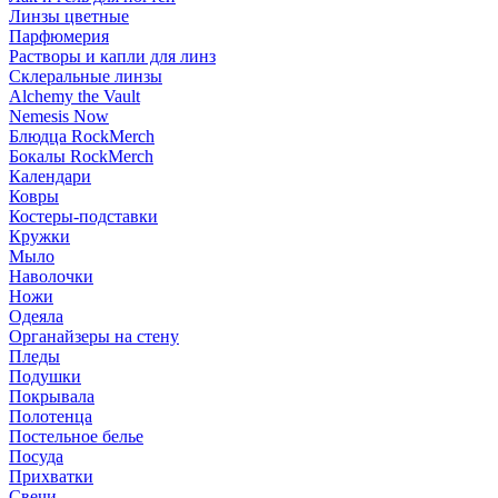
Линзы цветные
Парфюмерия
Растворы и капли для линз
Склеральные линзы
Alchemy the Vault
Nemesis Now
Блюдца RockMerch
Бокалы RockMerch
Календари
Ковры
Костеры-подставки
Кружки
Мыло
Наволочки
Ножи
Одеяла
Органайзеры на стену
Пледы
Подушки
Покрывала
Полотенца
Постельное белье
Посуда
Прихватки
Свечи