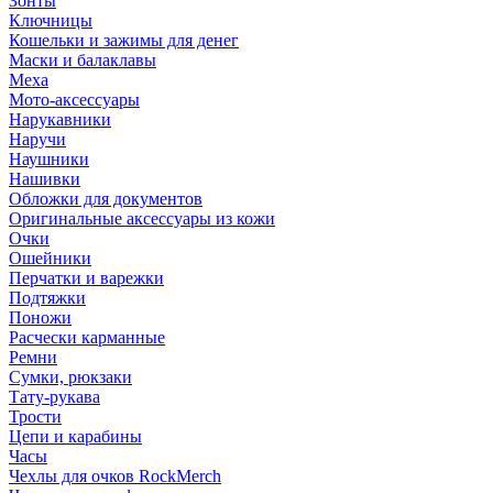
Зонты
Ключницы
Кошельки и зажимы для денег
Маски и балаклавы
Меха
Мото-аксессуары
Нарукавники
Наручи
Наушники
Нашивки
Обложки для документов
Оригинальные аксессуары из кожи
Очки
Ошейники
Перчатки и варежки
Подтяжки
Поножи
Расчески карманные
Ремни
Сумки, рюкзаки
Тату-рукава
Трости
Цепи и карабины
Часы
Чехлы для очков RockMerch