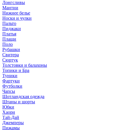
Лонгсливы
Мантии
Нижнее белье
Носки и чулки
Пальто
Пиджаки
Платья
Плащи
Поло
Рубашки
Свитера
Сюртук
Толстовки и балахоны
Топики и Бра
Туники
Фартуки
Футболки
Чапсы
Шотландская одежда
Штаны и шорты
Юбки
Хаори
Тай-Дай
Джемперы
Пижамы