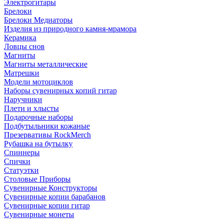
Электрогитары
Брелоки
Брелоки Медиаторы
Изделия из природного камня-мрамора
Керамика
Ловцы снов
Магниты
Магниты металлические
Матрешки
Модели мотоциклов
Наборы сувенирных копий гитар
Наручники
Плети и хлысты
Подарочные наборы
Подбутыльники кожаные
Презервативы RockMerch
Рубашка на бутылку
Спиннеры
Спички
Статуэтки
Столовые Приборы
Сувенирные Конструкторы
Сувенирные копии барабанов
Сувенирные копии гитар
Сувенирные монеты