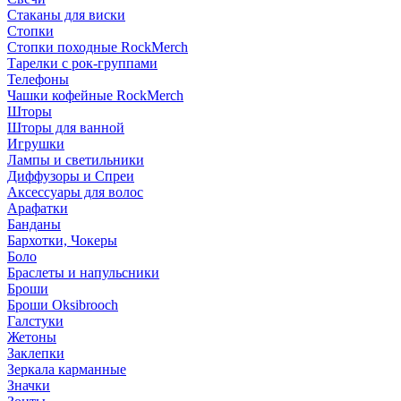
Стаканы для виски
Стопки
Стопки походные RockMerch
Тарелки с рок-группами
Телефоны
Чашки кофейные RockMerch
Шторы
Шторы для ванной
Игрушки
Лампы и светильники
Диффузоры и Спреи
Аксессуары для волос
Арафатки
Банданы
Бархотки, Чокеры
Боло
Браслеты и напульсники
Броши
Броши Oksibrooch
Галстуки
Жетоны
Заклепки
Зеркала карманные
Значки