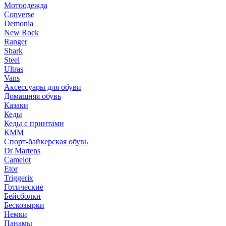
Мотоодежда
Converse
Demonia
New Rock
Ranger
Shark
Steel
Ultras
Vans
Аксессуары для обуви
Домашняя обувь
Казаки
Кеды
Кеды с принтами
КММ
Спорт-байкерская обувь
Dr Martens
Camelot
Etor
Triggerix
Готические
Бейсболки
Бескозырки
Немки
Панамы