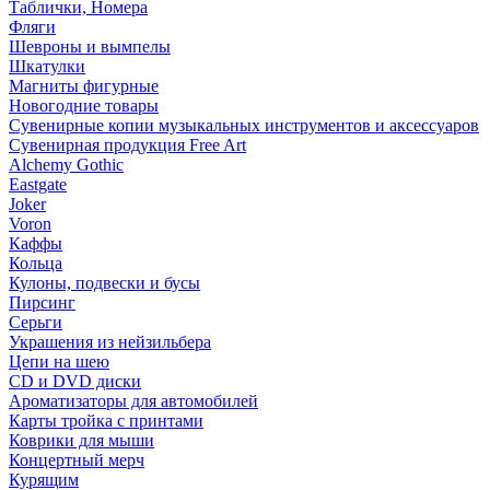
Таблички, Номера
Фляги
Шевроны и вымпелы
Шкатулки
Магниты фигурные
Новогодние товары
Сувенирные копии музыкальных инструментов и аксессуаров
Сувенирная продукция Free Art
Alchemy Gothic
Eastgate
Joker
Voron
Каффы
Кольца
Кулоны, подвески и бусы
Пирсинг
Серьги
Украшения из нейзильбера
Цепи на шею
CD и DVD диски
Ароматизаторы для автомобилей
Карты тройка с принтами
Коврики для мыши
Концертный мерч
Курящим