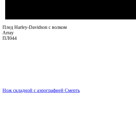
Плед Harley-Davidson с волком
Array
ПЛ044
Нож складной с аэрографией Смерть