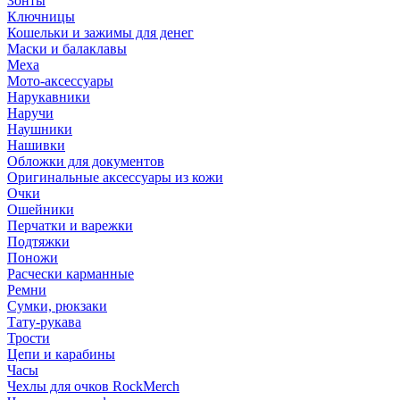
Зонты
Ключницы
Кошельки и зажимы для денег
Маски и балаклавы
Меха
Мото-аксессуары
Нарукавники
Наручи
Наушники
Нашивки
Обложки для документов
Оригинальные аксессуары из кожи
Очки
Ошейники
Перчатки и варежки
Подтяжки
Поножи
Расчески карманные
Ремни
Сумки, рюкзаки
Тату-рукава
Трости
Цепи и карабины
Часы
Чехлы для очков RockMerch