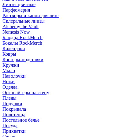
Линзы цветные
Парфюмерия
Растворы и капли для линз
Склеральные линзы
Alchemy the Vault
Nemesis Now
Блюдца RockMerch
Бокалы RockMerch
Календари
Ковры
Костеры-подставки
Кружки
Мыло
Наволочки
Ножи
Одеяла
Органайзеры на стену
Пледы
Подушки
Покрывала
Полотенца
Постельное белье
Посуда
Прихватки
Свечи