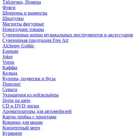
Таблички, Номера
Фляги
Шевроны и вымпелы
Шкатулки
Магниты фигурные
Новогодние товары
Сувенирные копии музыкальных инструментов и аксессуаров
Сувенирная продукция Free Art
Alchemy Gothic
Eastgate
Joker
Voron
Каффы
Кольца
Кулоны, подвески и бусы
Пирсинг
Серьги
Украшения из нейзильбера
Цепи на шею
CD и DVD диски
Ароматизаторы для автомобилей
Карты тройка с принтами
Коврики для мыши
Концертный мерч
Курящим