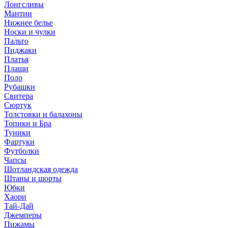
Лонгсливы
Мантии
Нижнее белье
Носки и чулки
Пальто
Пиджаки
Платья
Плащи
Поло
Рубашки
Свитера
Сюртук
Толстовки и балахоны
Топики и Бра
Туники
Фартуки
Футболки
Чапсы
Шотландская одежда
Штаны и шорты
Юбки
Хаори
Тай-Дай
Джемперы
Пижамы