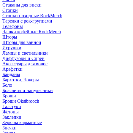
Стаканы для виски
Стопки
Стопки походные RockMerch
Тарелки с рок-группами
Телефоны
Чашки кофейные RockMerch
Шторы
Шторы для ванной
Игрушки
Лампы и светильники
Диффузоры и Спреи
Аксессуары для волос
Арафатки
Банданы
Бархотки, Чокеры
Боло
Браслеты и напульсники
Броши
Броши Oksibrooch
Галстуки
Жетоны
Заклепки
Зеркала карманные
Значки