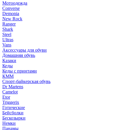
Мотоодежда
Converse
Demonia
New Rock
Ranger
Shark
Steel
Ultras
Vans
Аксессуары для обуви
Домашняя обувь
Казаки
Кеды
Кеды с принтами
КММ
Спорт-байкерская обувь
Dr Martens
Camelot
Etor
Triggerix
Готические
Бейсболки
Бескозырки
Немки
Панамы