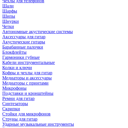
Чехлы для телефонов
Шали
Шарфы
Шипы
Шнурки
Четки
Автономные акустические системы
Аксессуары для гитар
Акустические гитары
Барабанные палочки
Блокфлейты
Гармоники губные
Кабели инструментальные
Колки и ключи
Кофры и чехлы для гитар
Медиаторы и аксессуары
Медиаторы с принтами
Микрофоны
Подставки и кронштейны
Ремни для гитар
Синтезаторы
Скрипки
Стойки для микрофонов
Струны для гитар
Ударные музыкальные инструменты