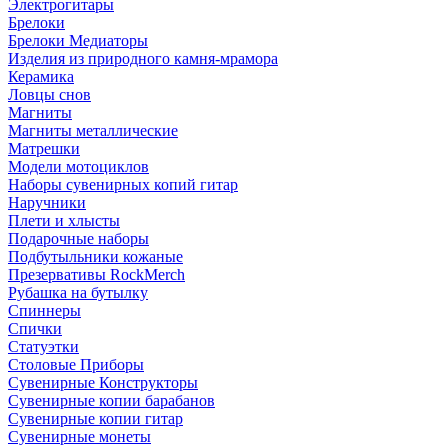
Электрогитары
Брелоки
Брелоки Медиаторы
Изделия из природного камня-мрамора
Керамика
Ловцы снов
Магниты
Магниты металлические
Матрешки
Модели мотоциклов
Наборы сувенирных копий гитар
Наручники
Плети и хлысты
Подарочные наборы
Подбутыльники кожаные
Презервативы RockMerch
Рубашка на бутылку
Спиннеры
Спички
Статуэтки
Столовые Приборы
Сувенирные Конструкторы
Сувенирные копии барабанов
Сувенирные копии гитар
Сувенирные монеты