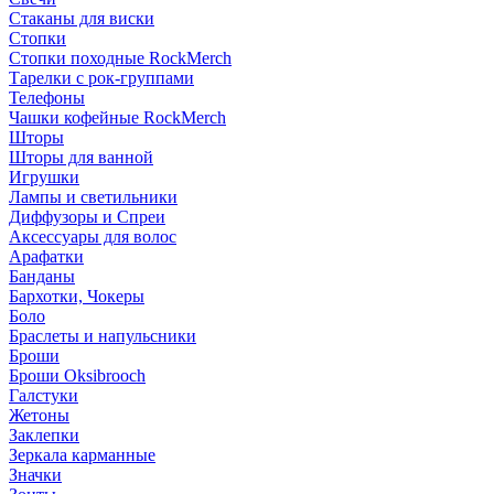
Стаканы для виски
Стопки
Стопки походные RockMerch
Тарелки с рок-группами
Телефоны
Чашки кофейные RockMerch
Шторы
Шторы для ванной
Игрушки
Лампы и светильники
Диффузоры и Спреи
Аксессуары для волос
Арафатки
Банданы
Бархотки, Чокеры
Боло
Браслеты и напульсники
Броши
Броши Oksibrooch
Галстуки
Жетоны
Заклепки
Зеркала карманные
Значки