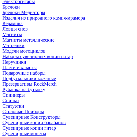
Электрогитары
Брелоки
Брелоки Медиаторы
Изделия из природного камня-мрамора
Керамика
Ловцы снов
Магниты
Магниты металлические
Матрешки
Модели мотоциклов
Наборы сувенирных копий гитар
Наручники
Плети и хлысты
Подарочные наборы
Подбутыльники кожаные
Презервативы RockMerch
Рубашка на бутылку
Спиннеры
Спички
Статуэтки
Столовые Приборы
Сувенирные Конструкторы
Сувенирные копии барабанов
Сувенирные копии гитар
Сувенирные монеты