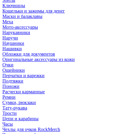
Зонты
Ключницы
Кошельки и зажимы для денег
Маски и балаклавы
Меха
Мото-аксессуары
Нарукавники
Наручи
Наушники
Нашивки
Обложки для документов
Оригинальные аксессуары из кожи
Очки
Ошейники
Перчатки и варежки
Подтяжки
Поножи
Расчески карманные
Ремни
Сумки, рюкзаки
Тату-рукава
Трости
Цепи и карабины
Часы
Чехлы для очков RockMerch