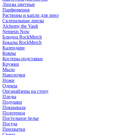
Линзы цветные
Парфюмерия
Растворы и капли для линз
Склеральные линзы
Alchemy the Vault
Nemesis Now
Блюдца RockMerch
Бокалы RockMerch
Календари
Ковры
Костеры-подставки
Кружки
Мыло
Наволочки
Ножи
Одеяла
Органайзеры на стену
Пледы
Подушки
Покрывала
Полотенца
Постельное белье
Посуда
Прихватки
Свечи