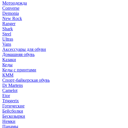
Мотоодежда
Converse
Demonia
New Rock
Ranger
Shark
Steel
Ultras
Vans
Аксессуары для обуви
Домашняя обувь
Казаки
Кеды
Кеды с принтами
КММ
Спорт-байкерская обувь
Dr Martens
Camelot
Etor
Triggerix
Готические
Бейсболки
Бескозырки
Немки
Панамы