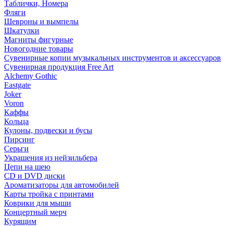
Таблички, Номера
Фляги
Шевроны и вымпелы
Шкатулки
Магниты фигурные
Новогодние товары
Сувенирные копии музыкальных инструментов и аксессуаров
Сувенирная продукция Free Art
Alchemy Gothic
Eastgate
Joker
Voron
Каффы
Кольца
Кулоны, подвески и бусы
Пирсинг
Серьги
Украшения из нейзильбера
Цепи на шею
CD и DVD диски
Ароматизаторы для автомобилей
Карты тройка с принтами
Коврики для мыши
Концертный мерч
Курящим