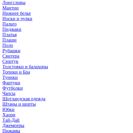
Лонгсливы
Мантии
Нижнее белье
Носки и чулки
Пальто
Пиджаки
Платья
Плащи
Поло
Рубашки
Свитера
Сюртук
Толстовки и балахоны
Топики и Бра
Туники
Фартуки
Футболки
Чапсы
Шотландская одежда
Штаны и шорты
Юбки
Хаори
Тай-Дай
Джемперы
Пижамы