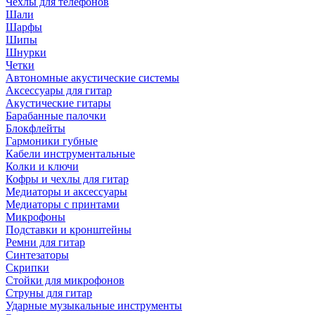
Чехлы для телефонов
Шали
Шарфы
Шипы
Шнурки
Четки
Автономные акустические системы
Аксессуары для гитар
Акустические гитары
Барабанные палочки
Блокфлейты
Гармоники губные
Кабели инструментальные
Колки и ключи
Кофры и чехлы для гитар
Медиаторы и аксессуары
Медиаторы с принтами
Микрофоны
Подставки и кронштейны
Ремни для гитар
Синтезаторы
Скрипки
Стойки для микрофонов
Струны для гитар
Ударные музыкальные инструменты