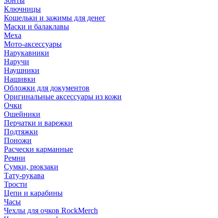
Зонты
Ключницы
Кошельки и зажимы для денег
Маски и балаклавы
Меха
Мото-аксессуары
Нарукавники
Наручи
Наушники
Нашивки
Обложки для документов
Оригинальные аксессуары из кожи
Очки
Ошейники
Перчатки и варежки
Подтяжки
Поножи
Расчески карманные
Ремни
Сумки, рюкзаки
Тату-рукава
Трости
Цепи и карабины
Часы
Чехлы для очков RockMerch