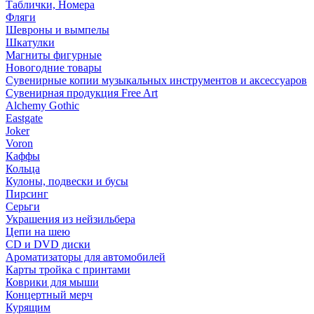
Таблички, Номера
Фляги
Шевроны и вымпелы
Шкатулки
Магниты фигурные
Новогодние товары
Сувенирные копии музыкальных инструментов и аксессуаров
Сувенирная продукция Free Art
Alchemy Gothic
Eastgate
Joker
Voron
Каффы
Кольца
Кулоны, подвески и бусы
Пирсинг
Серьги
Украшения из нейзильбера
Цепи на шею
CD и DVD диски
Ароматизаторы для автомобилей
Карты тройка с принтами
Коврики для мыши
Концертный мерч
Курящим