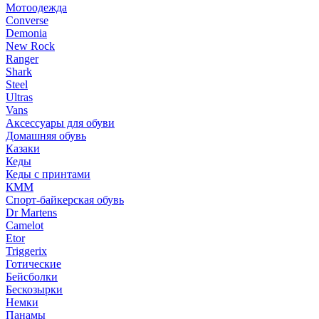
Мотоодежда
Converse
Demonia
New Rock
Ranger
Shark
Steel
Ultras
Vans
Аксессуары для обуви
Домашняя обувь
Казаки
Кеды
Кеды с принтами
КММ
Спорт-байкерская обувь
Dr Martens
Camelot
Etor
Triggerix
Готические
Бейсболки
Бескозырки
Немки
Панамы