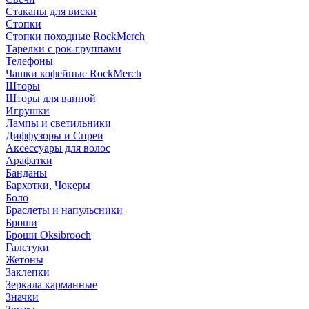
Стаканы для виски
Стопки
Стопки походные RockMerch
Тарелки с рок-группами
Телефоны
Чашки кофейные RockMerch
Шторы
Шторы для ванной
Игрушки
Лампы и светильники
Диффузоры и Спреи
Аксессуары для волос
Арафатки
Банданы
Бархотки, Чокеры
Боло
Браслеты и напульсники
Броши
Броши Oksibrooch
Галстуки
Жетоны
Заклепки
Зеркала карманные
Значки