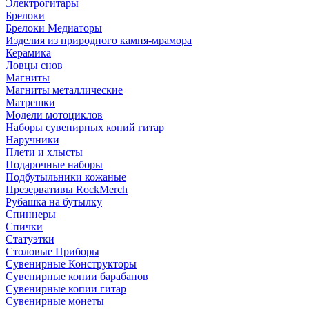
Электрогитары
Брелоки
Брелоки Медиаторы
Изделия из природного камня-мрамора
Керамика
Ловцы снов
Магниты
Магниты металлические
Матрешки
Модели мотоциклов
Наборы сувенирных копий гитар
Наручники
Плети и хлысты
Подарочные наборы
Подбутыльники кожаные
Презервативы RockMerch
Рубашка на бутылку
Спиннеры
Спички
Статуэтки
Столовые Приборы
Сувенирные Конструкторы
Сувенирные копии барабанов
Сувенирные копии гитар
Сувенирные монеты