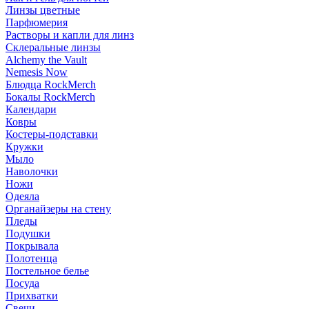
Линзы цветные
Парфюмерия
Растворы и капли для линз
Склеральные линзы
Alchemy the Vault
Nemesis Now
Блюдца RockMerch
Бокалы RockMerch
Календари
Ковры
Костеры-подставки
Кружки
Мыло
Наволочки
Ножи
Одеяла
Органайзеры на стену
Пледы
Подушки
Покрывала
Полотенца
Постельное белье
Посуда
Прихватки
Свечи