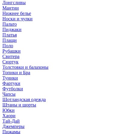
Лонгсливы
Мантии
Нижнее белье
Носки и чулки
Пальто
Пиджаки
Платья
Плащи
Поло
Рубашки
Свитера
Сюртук
Толстовки и балахоны
Топики и Бра
Туники
Фартуки
Футболки
Чапсы
Шотландская одежда
Штаны и шорты
Юбки
Хаори
Тай-Дай
Джемперы
Пижамы