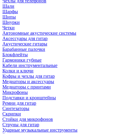
Чехлы для телефонов
Шали
Шарфы
Шипы
Шнурки
Четки
Автономные акустические системы
Аксессуары для гитар
Акустические гитары
Барабанные палочки
Блокфлейты
Гармоники губные
Кабели инструментальные
Колки и ключи
Кофры и чехлы для гитар
Медиаторы и аксессуары
Медиаторы с принтами
Микрофоны
Подставки и кронштейны
Ремни для гитар
Синтезаторы
Скрипки
Стойки для микрофонов
Струны для гитар
Ударные музыкальные инструменты