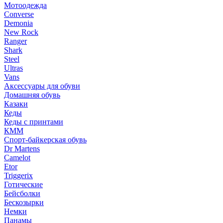
Мотоодежда
Converse
Demonia
New Rock
Ranger
Shark
Steel
Ultras
Vans
Аксессуары для обуви
Домашняя обувь
Казаки
Кеды
Кеды с принтами
КММ
Спорт-байкерская обувь
Dr Martens
Camelot
Etor
Triggerix
Готические
Бейсболки
Бескозырки
Немки
Панамы