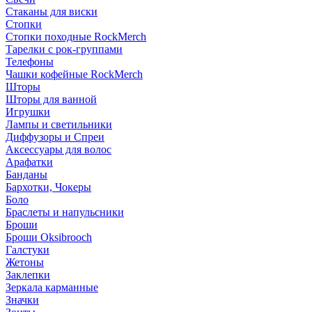
Стаканы для виски
Стопки
Стопки походные RockMerch
Тарелки с рок-группами
Телефоны
Чашки кофейные RockMerch
Шторы
Шторы для ванной
Игрушки
Лампы и светильники
Диффузоры и Спреи
Аксессуары для волос
Арафатки
Банданы
Бархотки, Чокеры
Боло
Браслеты и напульсники
Броши
Броши Oksibrooch
Галстуки
Жетоны
Заклепки
Зеркала карманные
Значки