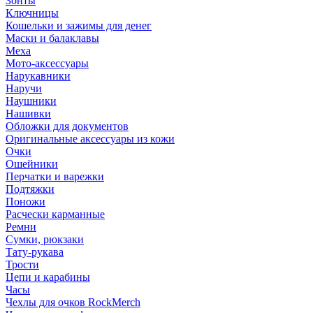
Зонты
Ключницы
Кошельки и зажимы для денег
Маски и балаклавы
Меха
Мото-аксессуары
Нарукавники
Наручи
Наушники
Нашивки
Обложки для документов
Оригинальные аксессуары из кожи
Очки
Ошейники
Перчатки и варежки
Подтяжки
Поножи
Расчески карманные
Ремни
Сумки, рюкзаки
Тату-рукава
Трости
Цепи и карабины
Часы
Чехлы для очков RockMerch