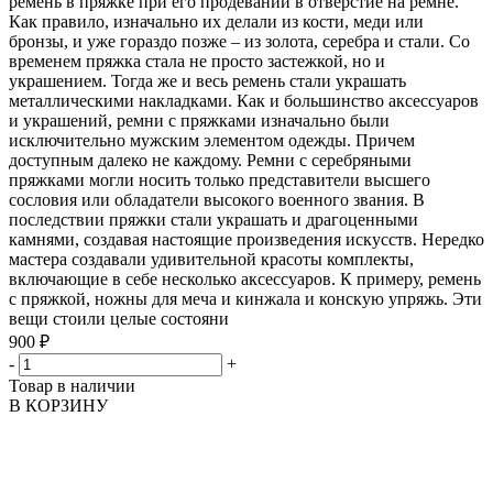
ремень в пряжке при его продевании в отверстие на ремне.
Как правило, изначально их делали из кости, меди или
бронзы, и уже гораздо позже – из золота, серебра и стали. Со
временем пряжка стала не просто застежкой, но и
украшением. Тогда же и весь ремень стали украшать
металлическими накладками. Как и большинство аксессуаров
и украшений, ремни с пряжками изначально были
исключительно мужским элементом одежды. Причем
доступным далеко не каждому. Ремни с серебряными
пряжками могли носить только представители высшего
сословия или обладатели высокого военного звания. В
последствии пряжки стали украшать и драгоценными
камнями, создавая настоящие произведения искусств. Нередко
мастера создавали удивительной красоты комплекты,
включающие в себе несколько аксессуаров. К примеру, ремень
с пряжкой, ножны для меча и кинжала и конскую упряжь. Эти
вещи стоили целые состояни
900 ₽
-
+
Товар в наличии
В КОРЗИНУ