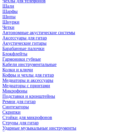
Чехлы для телефонов
Шали
Шарфы
Шипы
Шнурки
Четки
Автономные акустические системы
Аксессуары для гитар
Акустические гитары
Барабанные палочки
Блокфлейты
Гармоники губные
Кабели инструментальные
Колки и ключи
Кофры и чехлы для гитар
Медиаторы и аксессуары
Медиаторы с принтами
Микрофоны
Подставки и кронштейны
Ремни для гитар
Синтезаторы
Скрипки
Стойки для микрофонов
Струны для гитар
Ударные музыкальные инструменты