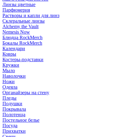
Линзы цветные
Парфюмерия
Растворы и капли для линз
Склеральные линзы
Alchemy the Vault
Nemesis Now
Блюдца RockMerch
Бокалы RockMerch
Календари
Ковры
Костеры-подставки
Кружки
Мыло
Наволочки
Ножи
Одеяла
Органайзеры на стену
Пледы
Подушки
Покрывала
Полотенца
Постельное белье
Посуда
Прихватки
Свечи