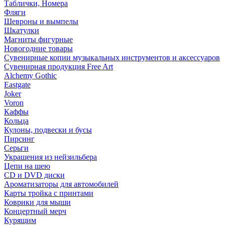
Таблички, Номера
Фляги
Шевроны и вымпелы
Шкатулки
Магниты фигурные
Новогодние товары
Сувенирные копии музыкальных инструментов и аксессуаров
Сувенирная продукция Free Art
Alchemy Gothic
Eastgate
Joker
Voron
Каффы
Кольца
Кулоны, подвески и бусы
Пирсинг
Серьги
Украшения из нейзильбера
Цепи на шею
CD и DVD диски
Ароматизаторы для автомобилей
Карты тройка с принтами
Коврики для мыши
Концертный мерч
Курящим