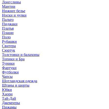
Лонгсливы
Мантии
Нижнее белье
Носки и чулки
Пальто
Пиджаки
Платья
Плащи
Поло
Рубашки
Свитера
Сюртук
Толстовки и балахоны
Топики и Бра
Туники
Фартуки
Футболки
Чапсы
Шотландская одежда
Штаны и шорты
Юбки
Хаори
Тай-Дай
Джемперы
Пижамы