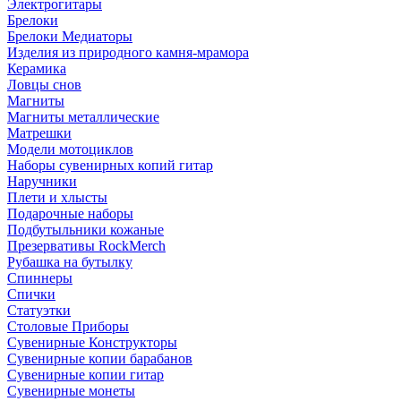
Электрогитары
Брелоки
Брелоки Медиаторы
Изделия из природного камня-мрамора
Керамика
Ловцы снов
Магниты
Магниты металлические
Матрешки
Модели мотоциклов
Наборы сувенирных копий гитар
Наручники
Плети и хлысты
Подарочные наборы
Подбутыльники кожаные
Презервативы RockMerch
Рубашка на бутылку
Спиннеры
Спички
Статуэтки
Столовые Приборы
Сувенирные Конструкторы
Сувенирные копии барабанов
Сувенирные копии гитар
Сувенирные монеты