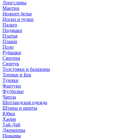
Лонгсливы
Мантии
Нижнее белье
Носки и чулки
Пальто
Пиджаки
Платья
Плащи
Поло
Рубашки
Свитера
Сюртук
Толстовки и балахоны
Топики и Бра
Туники
Фартуки
Футболки
Чапсы
Шотландская одежда
Штаны и шорты
Юбки
Хаори
Тай-Дай
Джемперы
Пижамы