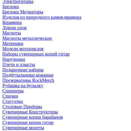
Электрогитары
Брелоки
Брелоки Медиаторы
Изделия из природного камня-мрамора
Керамика
Ловцы снов
Магниты
Магниты металлические
Матрешки
Модели мотоциклов
Наборы сувенирных копий гитар
Наручники
Плети и хлысты
Подарочные наборы
Подбутыльники кожаные
Презервативы RockMerch
Рубашка на бутылку
Спиннеры
Спички
Статуэтки
Столовые Приборы
Сувенирные Конструкторы
Сувенирные копии барабанов
Сувенирные копии гитар
Сувенирные монеты