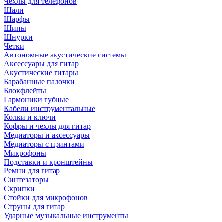
Чехлы для телефонов
Шали
Шарфы
Шипы
Шнурки
Четки
Автономные акустические системы
Аксессуары для гитар
Акустические гитары
Барабанные палочки
Блокфлейты
Гармоники губные
Кабели инструментальные
Колки и ключи
Кофры и чехлы для гитар
Медиаторы и аксессуары
Медиаторы с принтами
Микрофоны
Подставки и кронштейны
Ремни для гитар
Синтезаторы
Скрипки
Стойки для микрофонов
Струны для гитар
Ударные музыкальные инструменты