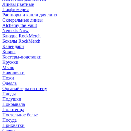
Линзы цветные
Парфюмерия
Растворы и капли для линз
Склеральные линзы
Alchemy the Vault
Nemesis Now
Блюдца RockMerch
Бокалы RockMerch
Календари
Ковры
Костеры-подставки
Кружки
Мыло
Наволочки
Ножи
Одеяла
Органайзеры на стену
Пледы
Подушки
Покрывала
Полотенца
Постельное белье
Посуда
Прихватки
Свечи