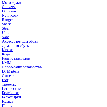
Мотоодежда
Converse
Demonia
New Rock
Ranger
Shark
Steel
Ultras
Vans
Аксессуары для обуви
Домашняя обувь
Казаки
Кеды
Кеды с принтами
КММ
Спорт-байкерская обувь
Dr Martens
Camelot
Etor
Triggerix
Готические
Бейсболки
Бескозырки
Немки
Панамы