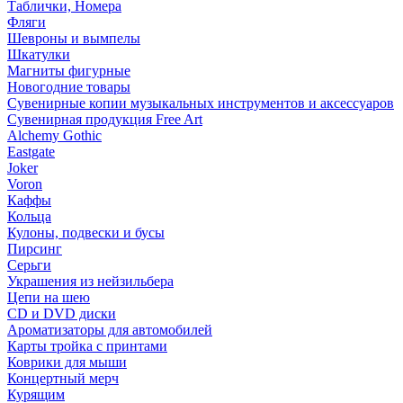
Таблички, Номера
Фляги
Шевроны и вымпелы
Шкатулки
Магниты фигурные
Новогодние товары
Сувенирные копии музыкальных инструментов и аксессуаров
Сувенирная продукция Free Art
Alchemy Gothic
Eastgate
Joker
Voron
Каффы
Кольца
Кулоны, подвески и бусы
Пирсинг
Серьги
Украшения из нейзильбера
Цепи на шею
CD и DVD диски
Ароматизаторы для автомобилей
Карты тройка с принтами
Коврики для мыши
Концертный мерч
Курящим