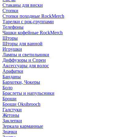
Стаканы для виски
Стопки
Стопки походные RockMerch
Тарелки с рок-группами
Телефоны
Чашки кофейные RockMerch
Шторы
Шторы для ванной
Игрушки
Лампы и светильники
Диффузоры и Спреи
Аксессуары для волос
Арафатки
Банданы
Бархотки, Чокеры
Боло
Браслеты и напульсники
Броши
Броши Oksibrooch
Галстуки
Жетоны
Заклепки
Зеркала карманные
Значки