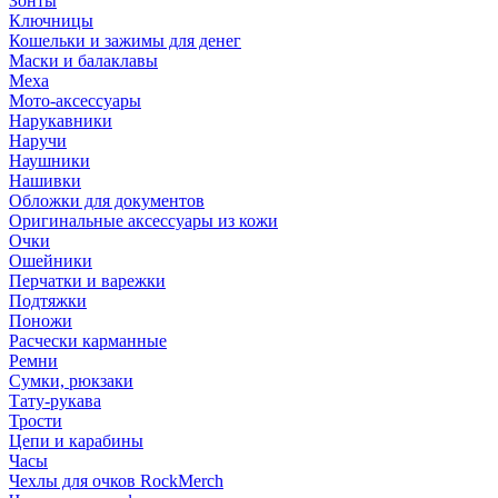
Зонты
Ключницы
Кошельки и зажимы для денег
Маски и балаклавы
Меха
Мото-аксессуары
Нарукавники
Наручи
Наушники
Нашивки
Обложки для документов
Оригинальные аксессуары из кожи
Очки
Ошейники
Перчатки и варежки
Подтяжки
Поножи
Расчески карманные
Ремни
Сумки, рюкзаки
Тату-рукава
Трости
Цепи и карабины
Часы
Чехлы для очков RockMerch