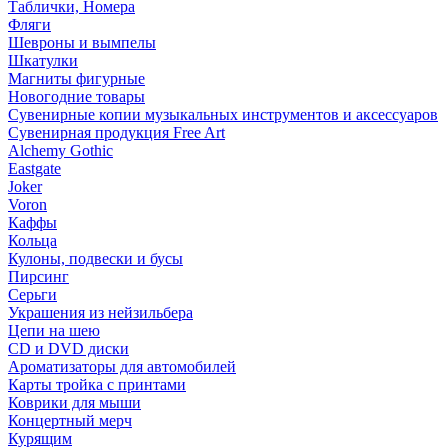
Таблички, Номера
Фляги
Шевроны и вымпелы
Шкатулки
Магниты фигурные
Новогодние товары
Сувенирные копии музыкальных инструментов и аксессуаров
Сувенирная продукция Free Art
Alchemy Gothic
Eastgate
Joker
Voron
Каффы
Кольца
Кулоны, подвески и бусы
Пирсинг
Серьги
Украшения из нейзильбера
Цепи на шею
CD и DVD диски
Ароматизаторы для автомобилей
Карты тройка с принтами
Коврики для мыши
Концертный мерч
Курящим