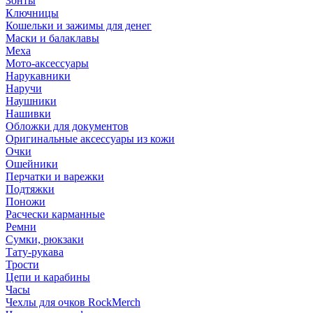
Зонты
Ключницы
Кошельки и зажимы для денег
Маски и балаклавы
Меха
Мото-аксессуары
Нарукавники
Наручи
Наушники
Нашивки
Обложки для документов
Оригинальные аксессуары из кожи
Очки
Ошейники
Перчатки и варежки
Подтяжки
Поножи
Расчески карманные
Ремни
Сумки, рюкзаки
Тату-рукава
Трости
Цепи и карабины
Часы
Чехлы для очков RockMerch