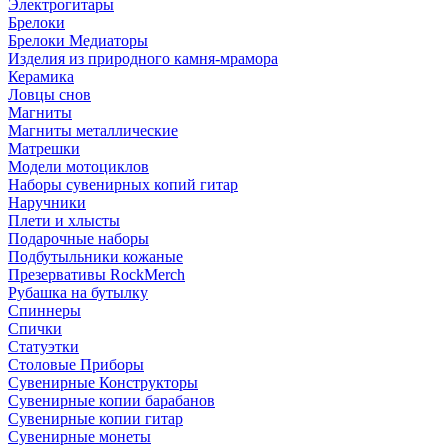
Электрогитары
Брелоки
Брелоки Медиаторы
Изделия из природного камня-мрамора
Керамика
Ловцы снов
Магниты
Магниты металлические
Матрешки
Модели мотоциклов
Наборы сувенирных копий гитар
Наручники
Плети и хлысты
Подарочные наборы
Подбутыльники кожаные
Презервативы RockMerch
Рубашка на бутылку
Спиннеры
Спички
Статуэтки
Столовые Приборы
Сувенирные Конструкторы
Сувенирные копии барабанов
Сувенирные копии гитар
Сувенирные монеты