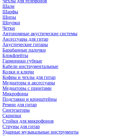
Чехлы для телефонов
Шали
Шарфы
Шипы
Шнурки
Четки
Автономные акустические системы
Аксессуары для гитар
Акустические гитары
Барабанные палочки
Блокфлейты
Гармоники губные
Кабели инструментальные
Колки и ключи
Кофры и чехлы для гитар
Медиаторы и аксессуары
Медиаторы с принтами
Микрофоны
Подставки и кронштейны
Ремни для гитар
Синтезаторы
Скрипки
Стойки для микрофонов
Струны для гитар
Ударные музыкальные инструменты