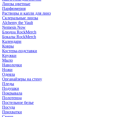
Линзы цветные
Парфюмерия
Растворы и капли для линз
Склеральные линзы
Alchemy the Vault
Nemesis Now
Блюдца RockMerch
Бокалы RockMerch
Календари
Ковры
Костеры-подставки
Кружки
Мыло
Наволочки
Ножи
Одеяла
Органайзеры на стену
Пледы
Подушки
Покрывала
Полотенца
Постельное белье
Посуда
Прихватки
Свечи