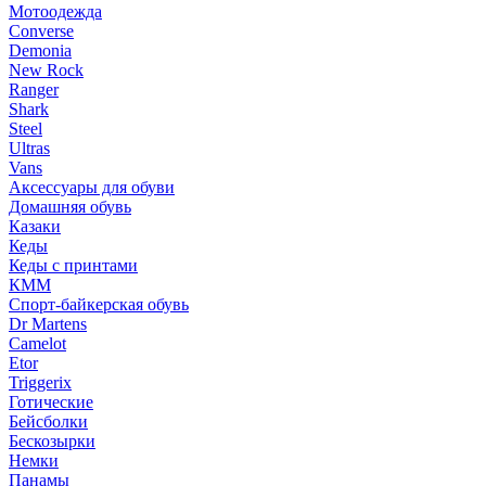
Мотоодежда
Converse
Demonia
New Rock
Ranger
Shark
Steel
Ultras
Vans
Аксессуары для обуви
Домашняя обувь
Казаки
Кеды
Кеды с принтами
КММ
Спорт-байкерская обувь
Dr Martens
Camelot
Etor
Triggerix
Готические
Бейсболки
Бескозырки
Немки
Панамы