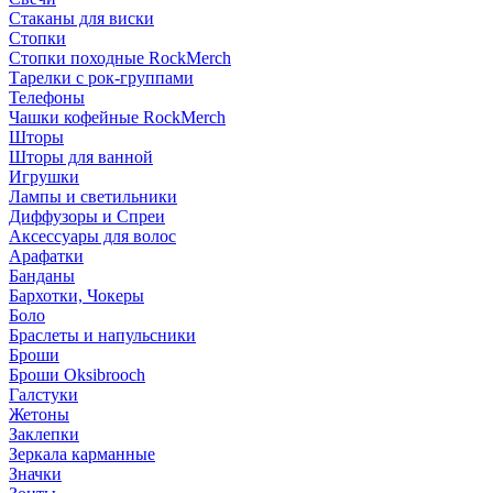
Стаканы для виски
Стопки
Стопки походные RockMerch
Тарелки с рок-группами
Телефоны
Чашки кофейные RockMerch
Шторы
Шторы для ванной
Игрушки
Лампы и светильники
Диффузоры и Спреи
Аксессуары для волос
Арафатки
Банданы
Бархотки, Чокеры
Боло
Браслеты и напульсники
Броши
Броши Oksibrooch
Галстуки
Жетоны
Заклепки
Зеркала карманные
Значки