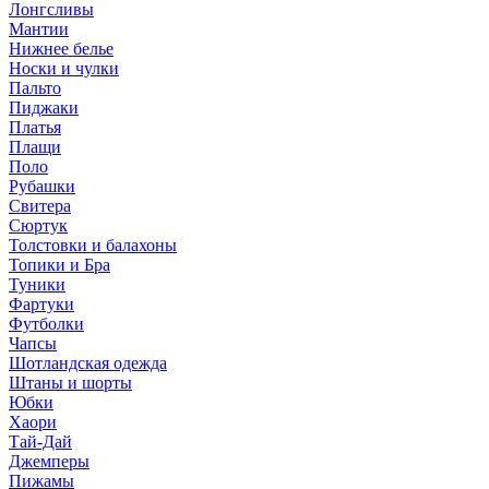
Лонгсливы
Мантии
Нижнее белье
Носки и чулки
Пальто
Пиджаки
Платья
Плащи
Поло
Рубашки
Свитера
Сюртук
Толстовки и балахоны
Топики и Бра
Туники
Фартуки
Футболки
Чапсы
Шотландская одежда
Штаны и шорты
Юбки
Хаори
Тай-Дай
Джемперы
Пижамы