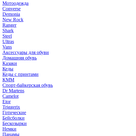
Мотоодежда
Converse
Demonia
New Rock
Ranger
Shark
Steel
Ultras
Vans
Аксессуары для обуви
Домашняя обувь
Казаки
Кеды
Кеды с принтами
КММ
Спорт-байкерская обувь
Dr Martens
Camelot
Etor
Triggerix
Готические
Бейсболки
Бескозырки
Немки
Панамы