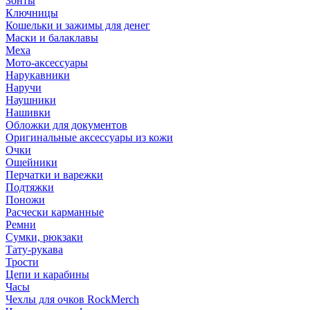
Зонты
Ключницы
Кошельки и зажимы для денег
Маски и балаклавы
Меха
Мото-аксессуары
Нарукавники
Наручи
Наушники
Нашивки
Обложки для документов
Оригинальные аксессуары из кожи
Очки
Ошейники
Перчатки и варежки
Подтяжки
Поножи
Расчески карманные
Ремни
Сумки, рюкзаки
Тату-рукава
Трости
Цепи и карабины
Часы
Чехлы для очков RockMerch