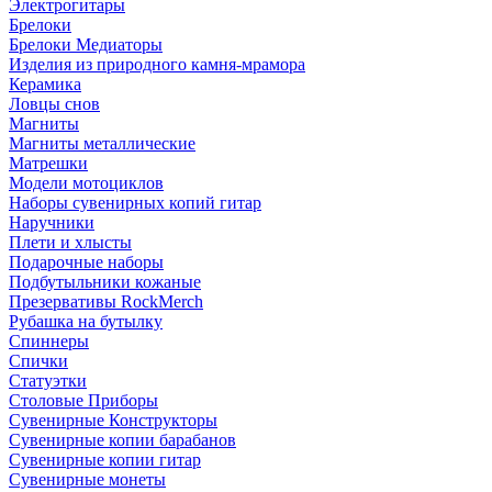
Электрогитары
Брелоки
Брелоки Медиаторы
Изделия из природного камня-мрамора
Керамика
Ловцы снов
Магниты
Магниты металлические
Матрешки
Модели мотоциклов
Наборы сувенирных копий гитар
Наручники
Плети и хлысты
Подарочные наборы
Подбутыльники кожаные
Презервативы RockMerch
Рубашка на бутылку
Спиннеры
Спички
Статуэтки
Столовые Приборы
Сувенирные Конструкторы
Сувенирные копии барабанов
Сувенирные копии гитар
Сувенирные монеты