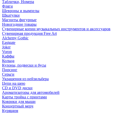
Таблички, Номера
Фляги
Шевроны и вымпелы
Шкатулки
Магниты фигурные
Новогодние товары
Сувенирные копии музыкальных инструментов и аксессуаров
Сувенирная продукция Free Art
Alchemy Gothic
Eastgate
Joker
Voron
Каффы
Кольца
Кулоны, подвески и бусы
Пирсинг
Серьги
Украшения из нейзильбера
Цепи на шею
CD и DVD диски
Ароматизаторы для автомобилей
Карты тройка с принтами
Коврики для мыши
Концертный мерч
Курящим