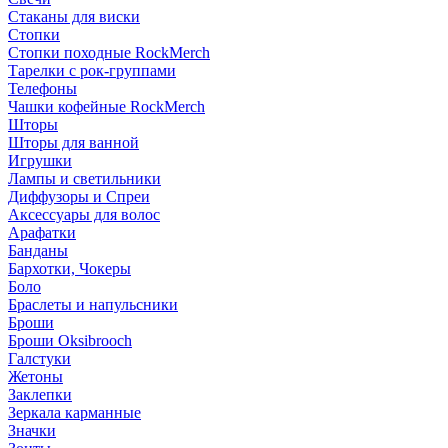
Стаканы для виски
Стопки
Стопки походные RockMerch
Тарелки с рок-группами
Телефоны
Чашки кофейные RockMerch
Шторы
Шторы для ванной
Игрушки
Лампы и светильники
Диффузоры и Спреи
Аксессуары для волос
Арафатки
Банданы
Бархотки, Чокеры
Боло
Браслеты и напульсники
Броши
Броши Oksibrooch
Галстуки
Жетоны
Заклепки
Зеркала карманные
Значки