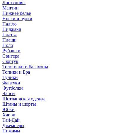
Лонгсливы
Мантии
Нижнее белье
Носки и чулки
Пальто
Пиджаки
Платья
Плащи
Поло
Рубашки
Свитера
Сюртук
Толстовки и балахоны
Топики и Бра
Туники
Фартуки
Футболки
Чапсы
Шотландская одежда
Штаны и шорты
Юбки
Хаори
Тай-Дай
Джемперы
Пижамы