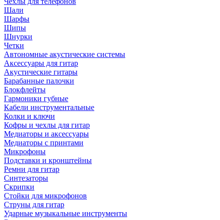
Чехлы для телефонов
Шали
Шарфы
Шипы
Шнурки
Четки
Автономные акустические системы
Аксессуары для гитар
Акустические гитары
Барабанные палочки
Блокфлейты
Гармоники губные
Кабели инструментальные
Колки и ключи
Кофры и чехлы для гитар
Медиаторы и аксессуары
Медиаторы с принтами
Микрофоны
Подставки и кронштейны
Ремни для гитар
Синтезаторы
Скрипки
Стойки для микрофонов
Струны для гитар
Ударные музыкальные инструменты