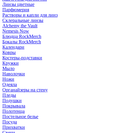
Линзы цветные
Парфюмерия
Растворы и капли для линз
Склеральные линзы
Alchemy the Vault
Nemesis Now
Блюдца RockMerch
Бокалы RockMerch
Календари
Ковры
Костеры-подставки
Кружки
Мыло
Наволочки
Ножи
Одеяла
Органайзеры на стену
Пледы
Подушки
Покрывала
Полотенца
Постельное белье
Посуда
Прихватки
Свечи