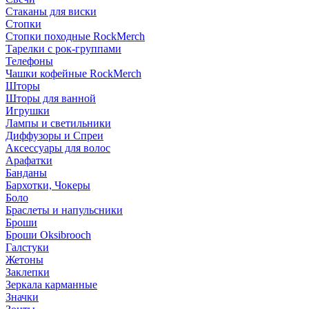
Стаканы для виски
Стопки
Стопки походные RockMerch
Тарелки с рок-группами
Телефоны
Чашки кофейные RockMerch
Шторы
Шторы для ванной
Игрушки
Лампы и светильники
Диффузоры и Спреи
Аксессуары для волос
Арафатки
Банданы
Бархотки, Чокеры
Боло
Браслеты и напульсники
Броши
Броши Oksibrooch
Галстуки
Жетоны
Заклепки
Зеркала карманные
Значки