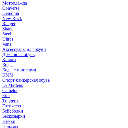
Мотоодежда
Converse
Demonia
New Rock
Ranger
Shark
Steel
Ultras
Vans
Аксессуары для обуви
Домашняя обувь
Казаки
Кеды
Кеды с принтами
КММ
Спорт-байкерская обувь
Dr Martens
Camelot
Etor
Triggerix
Готические
Бейсболки
Бескозырки
Немки
Панамы