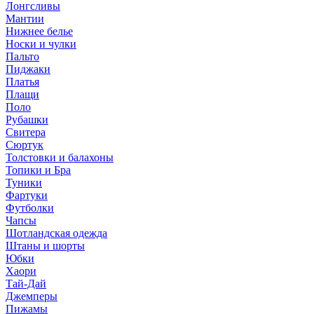
Лонгсливы
Мантии
Нижнее белье
Носки и чулки
Пальто
Пиджаки
Платья
Плащи
Поло
Рубашки
Свитера
Сюртук
Толстовки и балахоны
Топики и Бра
Туники
Фартуки
Футболки
Чапсы
Шотландская одежда
Штаны и шорты
Юбки
Хаори
Тай-Дай
Джемперы
Пижамы