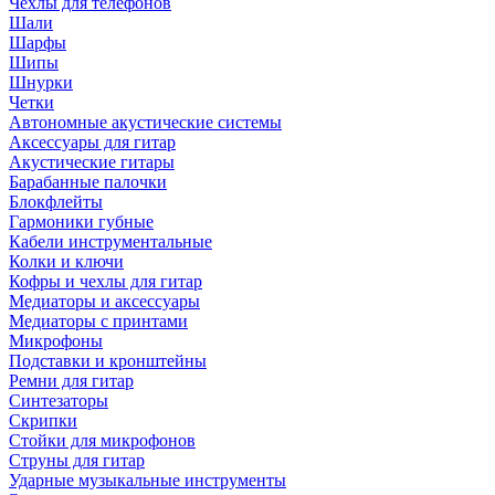
Чехлы для телефонов
Шали
Шарфы
Шипы
Шнурки
Четки
Автономные акустические системы
Аксессуары для гитар
Акустические гитары
Барабанные палочки
Блокфлейты
Гармоники губные
Кабели инструментальные
Колки и ключи
Кофры и чехлы для гитар
Медиаторы и аксессуары
Медиаторы с принтами
Микрофоны
Подставки и кронштейны
Ремни для гитар
Синтезаторы
Скрипки
Стойки для микрофонов
Струны для гитар
Ударные музыкальные инструменты