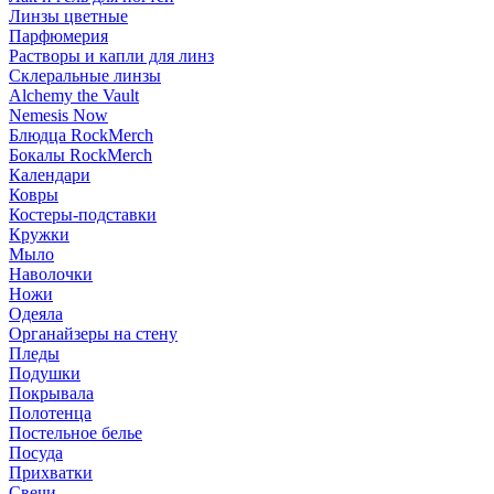
Линзы цветные
Парфюмерия
Растворы и капли для линз
Склеральные линзы
Alchemy the Vault
Nemesis Now
Блюдца RockMerch
Бокалы RockMerch
Календари
Ковры
Костеры-подставки
Кружки
Мыло
Наволочки
Ножи
Одеяла
Органайзеры на стену
Пледы
Подушки
Покрывала
Полотенца
Постельное белье
Посуда
Прихватки
Свечи