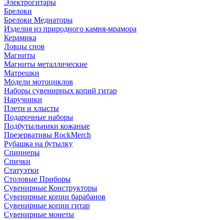
Электрогитары
Брелоки
Брелоки Медиаторы
Изделия из природного камня-мрамора
Керамика
Ловцы снов
Магниты
Магниты металлические
Матрешки
Модели мотоциклов
Наборы сувенирных копий гитар
Наручники
Плети и хлысты
Подарочные наборы
Подбутыльники кожаные
Презервативы RockMerch
Рубашка на бутылку
Спиннеры
Спички
Статуэтки
Столовые Приборы
Сувенирные Конструкторы
Сувенирные копии барабанов
Сувенирные копии гитар
Сувенирные монеты