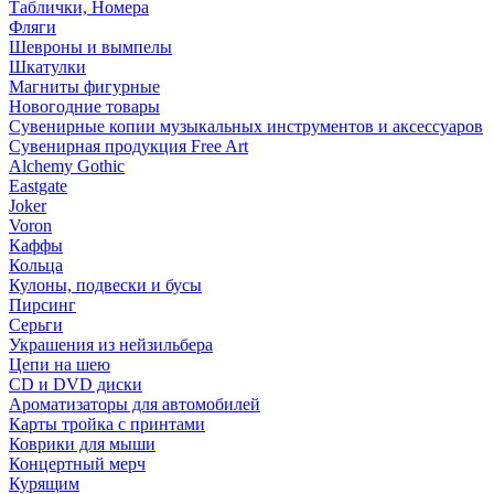
Таблички, Номера
Фляги
Шевроны и вымпелы
Шкатулки
Магниты фигурные
Новогодние товары
Сувенирные копии музыкальных инструментов и аксессуаров
Сувенирная продукция Free Art
Alchemy Gothic
Eastgate
Joker
Voron
Каффы
Кольца
Кулоны, подвески и бусы
Пирсинг
Серьги
Украшения из нейзильбера
Цепи на шею
CD и DVD диски
Ароматизаторы для автомобилей
Карты тройка с принтами
Коврики для мыши
Концертный мерч
Курящим