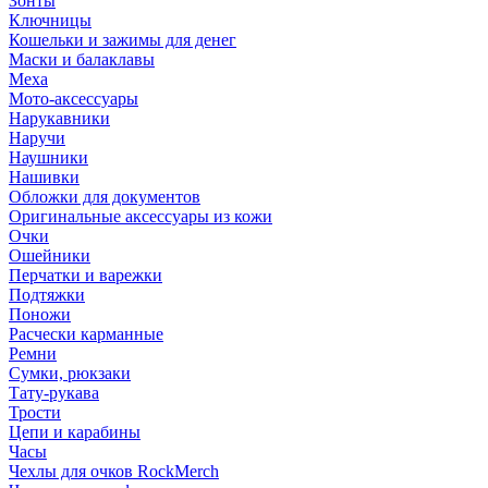
Зонты
Ключницы
Кошельки и зажимы для денег
Маски и балаклавы
Меха
Мото-аксессуары
Нарукавники
Наручи
Наушники
Нашивки
Обложки для документов
Оригинальные аксессуары из кожи
Очки
Ошейники
Перчатки и варежки
Подтяжки
Поножи
Расчески карманные
Ремни
Сумки, рюкзаки
Тату-рукава
Трости
Цепи и карабины
Часы
Чехлы для очков RockMerch