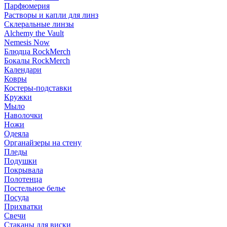
Парфюмерия
Растворы и капли для линз
Склеральные линзы
Alchemy the Vault
Nemesis Now
Блюдца RockMerch
Бокалы RockMerch
Календари
Ковры
Костеры-подставки
Кружки
Мыло
Наволочки
Ножи
Одеяла
Органайзеры на стену
Пледы
Подушки
Покрывала
Полотенца
Постельное белье
Посуда
Прихватки
Свечи
Стаканы для виски