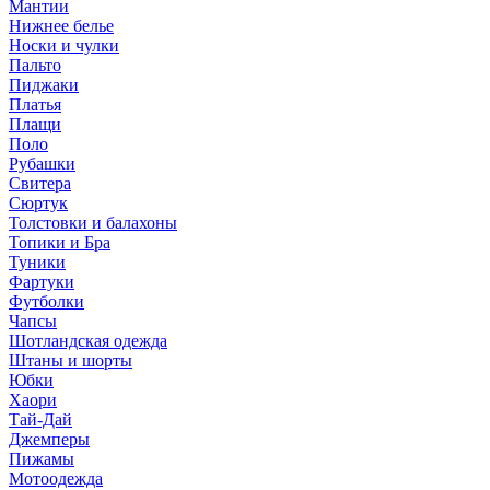
Мантии
Нижнее белье
Носки и чулки
Пальто
Пиджаки
Платья
Плащи
Поло
Рубашки
Свитера
Сюртук
Толстовки и балахоны
Топики и Бра
Туники
Фартуки
Футболки
Чапсы
Шотландская одежда
Штаны и шорты
Юбки
Хаори
Тай-Дай
Джемперы
Пижамы
Мотоодежда