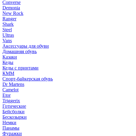
Converse
Demonia
New Rock
Ranger
Shark
Steel
Ultras
Vans
Аксессуары для обуви
Домашняя обувь
Казаки
Кеды
Кеды с принтами
КММ
Спорт-байкерская обувь
Dr Martens
Camelot
Etor
Triggerix
Готические
Бейсболки
Бескозырки
Немки
Панамы
Фуражки