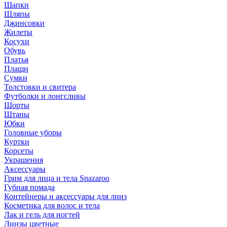
Шапки
Шляпы
Джинсовки
Жилеты
Косухи
Обувь
Платья
Плащи
Сумки
Толстовки и свитера
Футболки и лонгсливы
Шорты
Штаны
Юбки
Головные уборы
Куртки
Корсеты
Украшения
Аксессуары
Грим для лица и тела Snazaroo
Губная помада
Контейнеры и аксессуары для линз
Косметика для волос и тела
Лак и гель для ногтей
Линзы цветные