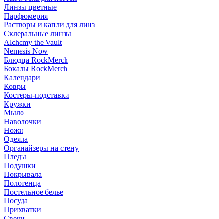
Линзы цветные
Парфюмерия
Растворы и капли для линз
Склеральные линзы
Alchemy the Vault
Nemesis Now
Блюдца RockMerch
Бокалы RockMerch
Календари
Ковры
Костеры-подставки
Кружки
Мыло
Наволочки
Ножи
Одеяла
Органайзеры на стену
Пледы
Подушки
Покрывала
Полотенца
Постельное белье
Посуда
Прихватки
Свечи