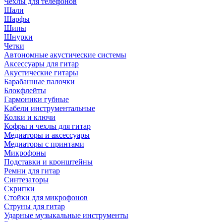
Чехлы для телефонов
Шали
Шарфы
Шипы
Шнурки
Четки
Автономные акустические системы
Аксессуары для гитар
Акустические гитары
Барабанные палочки
Блокфлейты
Гармоники губные
Кабели инструментальные
Колки и ключи
Кофры и чехлы для гитар
Медиаторы и аксессуары
Медиаторы с принтами
Микрофоны
Подставки и кронштейны
Ремни для гитар
Синтезаторы
Скрипки
Стойки для микрофонов
Струны для гитар
Ударные музыкальные инструменты