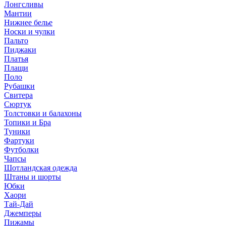
Лонгсливы
Мантии
Нижнее белье
Носки и чулки
Пальто
Пиджаки
Платья
Плащи
Поло
Рубашки
Свитера
Сюртук
Толстовки и балахоны
Топики и Бра
Туники
Фартуки
Футболки
Чапсы
Шотландская одежда
Штаны и шорты
Юбки
Хаори
Тай-Дай
Джемперы
Пижамы