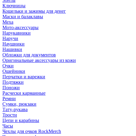
Зонты
Ключницы
Кошельки и зажимы для денег
Маски и балаклавы
Меха
Мото-аксессуары
Нарукавники
Наручи
Наушники
Нашивки
Обложки для документов
Оригинальные аксессуары из кожи
Очки
Ошейники
Перчатки и варежки
Подтяжки
Поножи
Расчески карманные
Ремни
Сумки, рюкзаки
Тату-рукава
Трости
Цепи и карабины
Часы
Чехлы для очков RockMerch