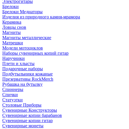
Электрогитары
Брелоки
Брелоки Медиаторы
Изделия из природного камня-мрамора
Керамика
Ловцы снов
Магниты
Магниты металлические
Матрешки
Модели мотоциклов
Наборы сувенирных копий гитар
Наручники
Плети и хлысты
Подарочные наборы
Подбутыльники кожаные
Презервативы RockMerch
Рубашка на бутылку
Спиннеры
Спички
Статуэтки
Столовые Приборы
Сувенирные Конструкторы
Сувенирные копии барабанов
Сувенирные копии гитар
Сувенирные монеты