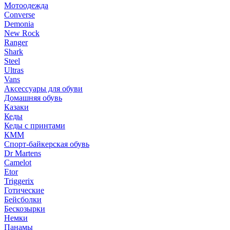
Мотоодежда
Converse
Demonia
New Rock
Ranger
Shark
Steel
Ultras
Vans
Аксессуары для обуви
Домашняя обувь
Казаки
Кеды
Кеды с принтами
КММ
Спорт-байкерская обувь
Dr Martens
Camelot
Etor
Triggerix
Готические
Бейсболки
Бескозырки
Немки
Панамы