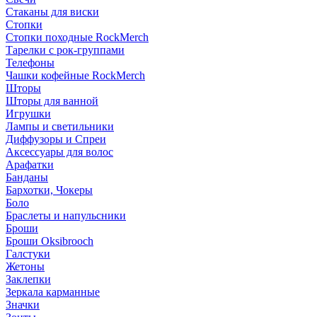
Стаканы для виски
Стопки
Стопки походные RockMerch
Тарелки с рок-группами
Телефоны
Чашки кофейные RockMerch
Шторы
Шторы для ванной
Игрушки
Лампы и светильники
Диффузоры и Спреи
Аксессуары для волос
Арафатки
Банданы
Бархотки, Чокеры
Боло
Браслеты и напульсники
Броши
Броши Oksibrooch
Галстуки
Жетоны
Заклепки
Зеркала карманные
Значки