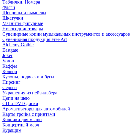
Таблички, Номера
Фляги
Шевроны и вымпелы
Шкатулки
Магниты фигурные
Новогодние товары
Сувенирные копии музыкальных инструментов и аксессуаров
Сувенирная продукция Free Art
Alchemy Gothic
Eastgate
Joker
Voron
Каффы
Кольца
Кулоны, подвески и бусы
Пирсинг
Серьги
Украшения из нейзильбера
Цепи на шею
CD и DVD диски
Ароматизаторы для автомобилей
Карты тройка с принтами
Коврики для мыши
Концертный мерч
Курящим